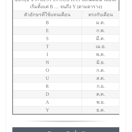
เริ่มตั้งแต่ B … จนถึง Y (ตามตาราง)
ตัวอักษรที่ใช้แทนเดือน
ตรงกับเดือน
B
ม.ค.
E
ก.พ.
S
มี.ค.
T
เม.ย.
I
พ.ค.
N
มิ.ย.
O
ก.ค.
U
ส.ค.
R
ก.ย.
D
ต.ค.
A
พ.ย.
Y
ธ.ค.