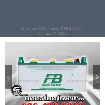
ครั้งเท่านั้น พร้อมรับประกันนาน 12 เดือน
พร้อมเปลี่ยนส่งฟรี โทร.096-490-9993
Home
แบต N120
แบตเตอรี่ FB น้ำ N120
แบตเตอรี่ FB N120A

