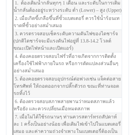
1. ต้องเติมน้ำกลั่นทุกๆ 1 เดือน และระดับในการเติม
น้ำกลั่นต้องอยู่ระหว่างระดับ ต่ำ (Lower) – สูง (Upper)
2. เมื่อเกิดขี้เกลือขึ้นที่ขั้วแบตเตอรี่ ควรใช้น้ำร้อนเท
ราดที่ขั้วอย่างสม่ำเสมอ
3. ควรตรวจสอบเช็คระดับความดันไฟของไดชาร์จ
(ปกติไดชาร์จจะมีแรงดันไฟอยู่ที่ 13.8-14.2 โวลต์
ขณะเปิดไฟหน้าและเปิดแอร์)
4. ต้องคอยตรวจสอบไฟรั่วที่อาจเกิดจากการติดตั้ง
เครื่องใช้ไฟฟ้าภายในรถ หรือการดัดแปลงส่วนอื่นๆ
อย่างสม่ำเสมอ
5. ต้องคอยตรวจสอบอุปกรณ์ต่อพ่วงเช่น แจ็คต่อสาย
โทรศัพท์ ให้ถอดออกจากปลั๊กตัวรถ ขณะที่ท่านจอด
รถทิ้งไว้
6. ต้องตรวจสอบสภาพสายพานว่าหมดสภาพแล้ว
หรือยัง และควรเปลี่ยนเมื่อหมดสภาพ
7. เมื่อไม่ได้ใช้รถนานๆ ท่านควรสตาร์ทรถสัปดาห์
ละ 1 ครั้งเป็นอย่างน้อย เพื่อเติมไฟเข้าไปในแบตเตอรี่
เสมอ และค่าความถ่วงจำเพาะในแบตเตอรี่ต้องเป็น