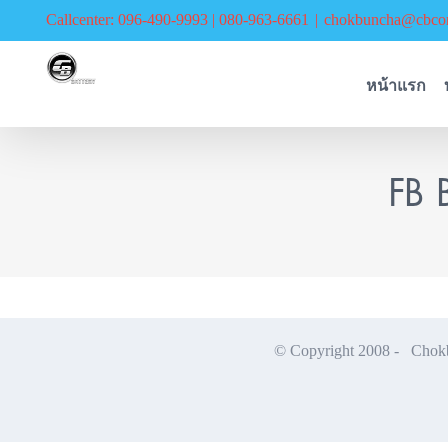
Skip
Callcenter: 096-490-9993 | 080-963-6661
|
chokbuncha@cbcor
to
content
หน้าแรก
FB 
© Copyright 2008 -
Chokbu