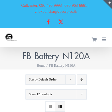
Skip
Callcenter: 096-490-9993 | 080-963-6661
|
to
chokbuncha@cbcorp.co.th
content
Facebook
X
FB Battery N120A
Home
FB Battery N120A
Sort by
Default Order
Show
12 Products