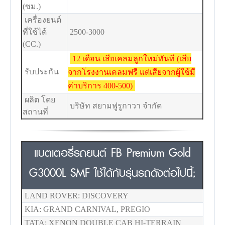
(ซม.)
เครื่องยนต์
ที่ใช้ได้
2500-3000
(CC.)
12 เดือน เสียเคลมลูกใหม่ทันที (เสีย
รับประกัน
จากโรงงานเคลมฟรี แต่เสียจากผู้ใช้มี
ค่าบริการ 400-500)
ผลิต โดย
บริษัท สยามฟูรูกาวา จำกัด
สถานที่
แบตเตอรี่รถยนต์ FB Premium Gold
G3000L SMF ใช้ได้กับรุ่นรถดังต่อไปนี้;
LAND ROVER: DISCOVERY
KIA: GRAND CARNIVAL, PREGIO
TATA: XENON DOUBLE CAB HI-TERRAIN