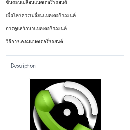
ขั้นตอนเปลี่ยนแบตเตอรี่รถยนต์
เมื่อไหร่ควรเปลี่ยนแบตเตอรี่รถยนต์
การดูแลรักษาแบตเตอรี่รถยนต์
วิธีการเคลมแบตเตอรี่รถยนต์
Description