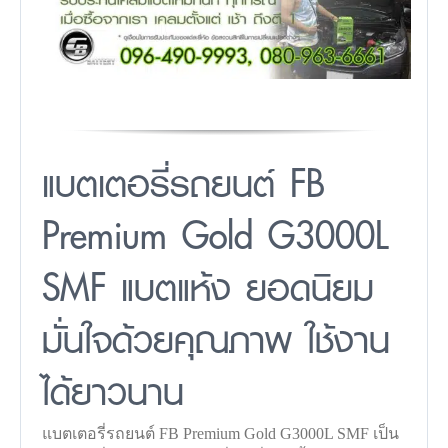
แบตเตอรี่รถยนต์ FB
Premium Gold G3000L
SMF แบตแห้ง ยอดนิยม
มั่นใจด้วยคุณภาพ ใช้งาน
ได้ยาวนาน
แบตเตอรี่รถยนต์ FB Premium Gold G3000L SMF เป็น