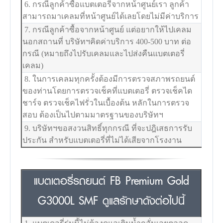
6. กรณีลูกค้าซื้อแบตเตอรี่จากหน้าศูนย์เรา ลูกค้า
สามารถมาเคลมที่หน้าศูนย์ได้เลยโดยไม่มีค่าบริการ
7. กรณีลูกค้าซื้อจากหน้าศูนย์ แต่อยากให้ไปเคลม
นอกสถานที่ บริษัทฯคิดค่าบริการ 400-500 บาท ต่อ
กรณี (หมายถึงไปรับเคลมและไปส่งคืนแบตเตอรี่
เคลม)
8. ในการเคลมทุกครั้งต้องมีการตรวจสภาพรถยนต์
ของท่านโดยการตรวจเช็คที่แบตเตอรี่ ตรวจเช็คได
ชาร์จ ตรวจเช็คไฟรั่วในเบื้องต้น หลักในการตรวจ
สอบ ต้องเป็นไปตามมาตรฐานของบริษัทฯ
9. บริษัทฯขอสงวนสิทธิ์ทุกกรณี ที่จะปฎิเสธการรับ
ประกัน สำหรับแบตเตอรี่ที่ไม่ได้เสียจากโรงงาน
แบตเตอรี่รถยนต์ FB Premium Gold
G3000L SMF ดูแลรักษาดังต่อไปนี้