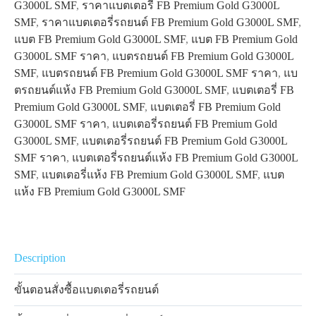
G3000L SMF
,
ราคาแบตเตอรี่ FB Premium Gold G3000L
SMF
,
ราคาแบตเตอรี่รถยนต์ FB Premium Gold G3000L SMF
,
แบต FB Premium Gold G3000L SMF
,
แบต FB Premium Gold
G3000L SMF ราคา
,
แบตรถยนต์ FB Premium Gold G3000L
SMF
,
แบตรถยนต์ FB Premium Gold G3000L SMF ราคา
,
แบ
ตรถยนต์แห้ง FB Premium Gold G3000L SMF
,
แบตเตอรี่ FB
Premium Gold G3000L SMF
,
แบตเตอรี่ FB Premium Gold
G3000L SMF ราคา
,
แบตเตอรี่รถยนต์ FB Premium Gold
G3000L SMF
,
แบตเตอรี่รถยนต์ FB Premium Gold G3000L
SMF ราคา
,
แบตเตอรี่รถยนต์แห้ง FB Premium Gold G3000L
SMF
,
แบตเตอรี่แห้ง FB Premium Gold G3000L SMF
,
แบต
แห้ง FB Premium Gold G3000L SMF
Description
ขั้นตอนสั่งซื้อแบตเตอรี่รถยนต์