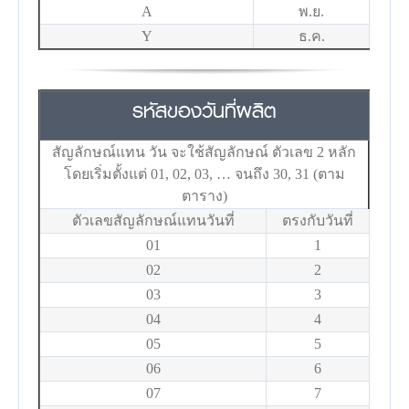
A
พ.ย.
Y
ธ.ค.
รหัสของวันที่ผลิต
สัญลักษณ์แทน วัน จะใช้สัญลักษณ์ ตัวเลข 2 หลัก
โดยเริ่มตั้งแต่ 01, 02, 03, … จนถึง 30, 31 (ตาม
ตาราง)
ตัวเลขสัญลักษณ์แทนวันที่
ตรงกับวันที่
01
1
02
2
03
3
04
4
05
5
06
6
07
7