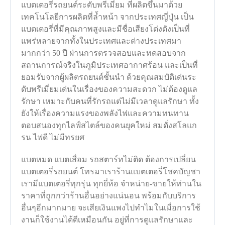
แบตเตอรี่รถยนต์ระดับพรีเมี่ยม ที่ผลิตขึ้นมาด้วย
เทคโนโลยีการผลิตที่ล้ำหน้า จากประเทศญี่ปุ่น เป็น
แบตเตอรี่ที่มีคุณภาพสูงและมีชื่อเสียงโด่งดังเป็นที่
แพร่หลายจากทั้งในประเทศและต่างประเทศมา
มากกว่า 50 ปี ผ่านการตรวจสอบและทดสอบจาก
สถานการณ์จริงในภูมิประเทศอากาศร้อน และเป็นที่
ยอมรับจากผู้ผลิตรถยนต์ชั้นนำ ด้วยคุณสมบัติเด่นระ
ดับพรีเมี่ยมเด่นในเรื่องของความสะดวก ไม่ต้องดูแล
รักษา เหมาะกับคนที่รักรถแต่ไม่มีเวลาดูแลรักษา ทั้ง
ยังให้เรื่องความแรงของพลังไฟและความทนทาน
ตอบสนองทุกไลฟ์สไตล์ของคนยุคใหม่ สมดั่งสโลแก
รน ไฟดี ไม่มีทรยศ
แบตหมด แบตเสื่อม รถสตาร์ทไม่ติด ต้องการเปลี่ยน
แบตเตอรี่รถยนต์ โทรมาเราร้านแบตเตอรี่โชคบัญชา
เรามีแบตเตอรี่ทุกรุ่น ทุกยี่ห้อ จำหน่าย-ขายให้ท่านใน
ราคาที่ถูกกว่าร้านอื่นอย่างแน่นอน พร้อมกับบริการ
อื่นๆอีกมากมาย จะเสียเงินแพงไปทำไมในเมื่อการใช้
งานก็ใช้งานได้ดีเหมือนกัน อยู่ที่การดูแลรักษาและ