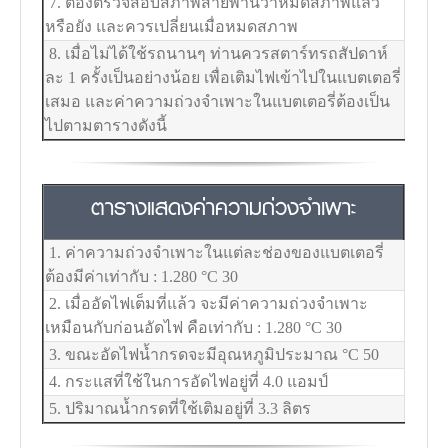
7. ต้องตรวจสอบสภาพสายพานว่าหมดสภาพแล้ว
หรือยัง และควรเปลี่ยนเมื่อหมดสภาพ
8. เมื่อไม่ได้ใช้รถนานๆ ท่านควรสตาร์ทรถสัปดาห์
ละ 1 ครั้งเป็นอย่างน้อย เพื่อเติมไฟเข้าไปในแบตเตอรี่
เสมอ และค่าความถ่วงจำเพาะในแบตเตอรี่ต้องเป็น
ไปตามตารางดังนี้
ตารางแสดงค่าความถ่วงจำเพาะ
1. ค่าความถ่วงจำเพาะในแต่ละช่องของแบตเตอรี่
ต้องมีค่าเท่ากับ : 1.280
°C
30
2. เมื่ออัดไฟเต็มที่แล้ว จะมีค่าความถ่วงจำเพาะ
เหมือนกับก่อนอัดไฟ คือเท่ากับ : 1.280
°C
30
3. ขณะอัดไฟน้ำกรดจะมีอุณหภูมิประมาณ
°C
50
4. กระแสที่ใช้ในการอัดไฟอยู่ที่ 4.0 แอมป์
5. ปริมาณน้ำกรดที่ใช้เติมอยู่ที่ 3.3 ลิตร