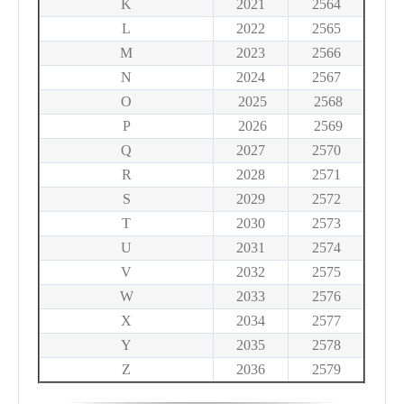
K
2021
2564
L
2022
2565
M
2023
2566
N
2024
2567
O
2025
2568
P
2026
2569
Q
2027
2570
R
2028
2571
S
2029
2572
T
2030
2573
U
2031
2574
V
2032
2575
W
2033
2576
X
2034
2577
Y
2035
2578
Z
2036
2579