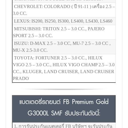
CHEVROLET: COLORADO ( ปี 91-11 ) เครื่อง 2.5 –
3.0 CC.
LEXUS: IS200, IS250, IS300, LS400, LS430, LS460
MITSUBISHI: TRITON 2.5 – 3.0 CC., PAJERO
SPORT 2.5 – 3.0 CC.
ISUZU: D-MAX 2.5 – 3.0 CC, MU-7 2.5 – 3.0 CC ,
MU-X 2.5-3.0 CC.
TOYOTA: FORTUNER 2.5 – 3.0 CC., HILUX
VIGO 2.5 – 3.0 CC., HILUX VIGO CHAMP 2.5 – 3.0
CC., KLUGER, LAND CRUISER, LAND CRUISER
PRADO
แบตเตอรี่รถยนต์ FB Premium Gold
G3000L SMF รับประกันดังนี้:
1. การรับประกันแบตเตอรี่ FB บริษัทฯ จะรับประกัน