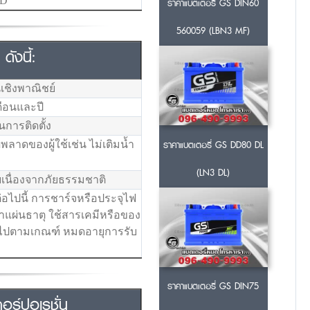
4D
ราคาแบตเตอรี่ GS DIN60
560059 (LBN3 MF)
ังนี้:
เชิงพาณิชย์
ดือนและปี
นการติดตั้ง
ราคาแบตเตอรี่ GS DD80 DL
าดของผู้ใช้เช่น ไม่เติมน้ำ
(LN3 DL)
เนื่องจากภัยธรรมชาติ
่อไปนี้ การชาร์จหรือประจุไฟ
่าแผ่นธาตุ ใช้สารเคมีหรือของ
นไปตามเกณฑ์ หมดอายุการรับ
ราคาแบตเตอรี่ GS DIN75
ร์ปอเรชั่น