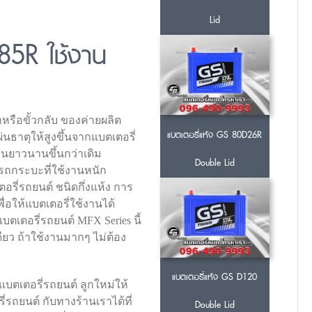
Lid
85R ใช้งาน
หรือขั้วกลับ ของค่ายผลิต
แบตเตอรี่แห้ง GS 80D26R
นธาตุให้สูงขึ้นจากแบตเตอรี่
ทานยาวนานขึ้นกว่าเดิม
Double Lid
รถกระบะที่ใช้งานหนัก
อรี่รถยนต์ ชนิดกึ่งแห้ง การ
ื่อให้แบตเตอรี่ใช้งานได้
ตเตอรี่รถยนต์ MFX Series นี้
ียว ถ้าใช้งานมากๆ ไม่ต้อง
แบตเตอรี่แห้ง GS D120
แบตเตอรี่รถยนต์ ลูกใหม่ให้
่รถยนต์ กับทางร้านเราได้ที่
Double Lid