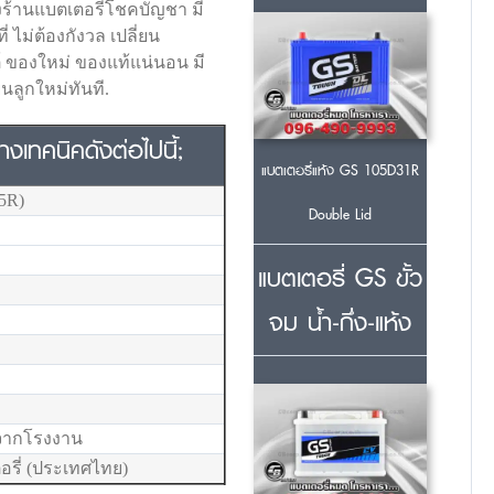
งร้านแบตเตอรี่โชคบัญชา มี
 ไม่ต้องกังวล เปลี่ยน
นต์ ของใหม่ ของแท้แน่นอน มี
นลูกใหม่ทันที.
เทคนิคดังต่อไปนี้;
แบตเตอรี่แห้ง GS 105D31R
5R)
Double Lid
แบตเตอรี่ GS ขั้ว
จม น้ำ-กึ่ง-แห้ง
ยจากโรงงาน
รี่ (ประเทศไทย)