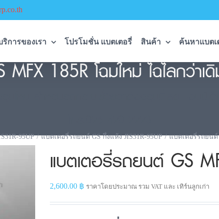
p.co.th
บริการของเรา
โปรโมชั่น แบตเตอรี่
สินค้า
ค้นหาแบตเต
 MFX 185R โฉมใหม่ ไฉไลกว่าเดิ
ใหม่ สำหรับรถกระบะขั้วขวาต้องรุ่นนี้เลย แอมป์เต็ม 
โทร.096-490-9993
IS31R-95UP
แบตเตอรี่รถยนต์ GS กึ่งแห้ง JIS31R-95UP
แบตเตอรี่รถยนต
แบตเตอรี่รถยนต์ GS 
2,600.00
฿
ราคาโดยประมาณ รวม VAT และ เทิร์นลูกเก่า