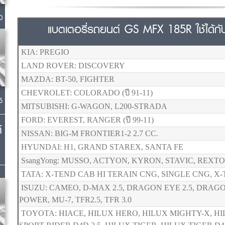
0
แบตเตอรี่รถยนต์ GS MFX 185R ใช้ได้กับรุ
KIA: PREGIO
LAND ROVER: DISCOVERY
MAZDA: BT-50, FIGHTER
CHEVROLET: COLORADO (ปี 91-11)
5
MITSUBISHI: G-WAGON, L200-STRADA
FORD: EVEREST, RANGER (ปี 99-11)
์
NISSAN: BIG-M FRONTIER1-2 2.7 CC.
HYUNDAI: H1, GRAND STAREX, SANTA FE
SsangYong: MUSSO, ACTYON, KYRON, STAVIC, REXTON
TATA: X-TEND CAB HI TERAIN CNG, SINGLE CNG, X
ISUZU: CAMEO, D-MAX 2.5, DRAGON EYE 2.5, DRAG
POWER, MU-7, TFR2.5, TFR 3.0
TOYOTA: HIACE, HILUX HERO, HILUX MIGHTY-X, HI