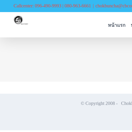
Skip
Callcenter: 096-490-9993 | 080-963-6661
|
chokbuncha@cbcor
to
content
หน้าแรก
© Copyright 2008 -
Chokbu