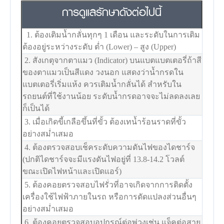
การดูแลรักษา
ดังต่อไปนี้
1. ต้องเติมน้ำกลั่นทุกๆ 1 เดือน และระดับในการเติม
ต้องอยู่ระหว่างระดับ ต่ำ (Lower) – สูง (Upper)
2. สังเกตุจากตาแมว (Indicator) บนแบตแบตเตอรี่ถ้าสี
ของตาแมวเป็นสีแดง วงนอก แสดงว่าน้ำกรดใน
แบตเตอรี่เริ่มแห้ง ควรเติมน้ำกลั่นได้ สำหรับใน
รถยนต์ที่ใช้งานน้อย ระดับน้ำกรดอาจจะไม่ลดลงเลย
ก็เป็นได้
3. เมื่อเกิดขี้เกลือขึ้นที่ขั้ว ต้องเทน้ำร้อนราดที่ขั้ว
อย่างสม่ำเสมอ
4. ต้องตรวจสอบเช็คระดับความดันไฟของไดชาร์จ
(ปกติไดชาร์จจะมีแรงดันไฟอยู่ที่ 13.8-14.2 โวลต์
ขณะเปิดไฟหน้าและเปิดแอร์)
5. ต้องคอยตรวจสอบไฟรั่วที่อาจเกิดจากการติดตั้ง
เครื่องใช้ไฟฟ้าภายในรถ หรือการดัดแปลงส่วนอื่นๆ
อย่างสม่ำเสมอ
6. ต้องคอยตรวจสอบอุปกรณ์ต่อพ่วงเช่น แจ็คต่อสาย