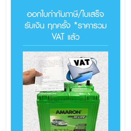
ออกใบกำกับภาษี/ใบเสร็จ
รับเงิน ทุกครั้ง *ราคารวม
VAT แล้ว