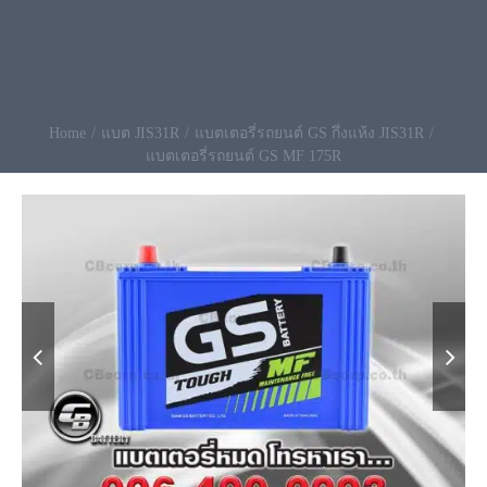
ไฟได้ดี สตาร์ทติดง่าย พร้อมเปลี่ยนส่งฟรี
นอกสถานที่ โทรมาที่นี่.096-490-9993
Home
แบต JIS31R
แบตเตอรี่รถยนต์ GS กึ่งแห้ง JIS31R
แบตเตอรี่รถยนต์ GS MF 175R

