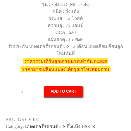
รุ่น : 75D31R (MF 175R)
ชนิด : กึ่งแห้ง
กระแส : 12 โวลต์
ความจุ : 75 แอมป์
CCA : 620
แผ่นธาตุ : 15 Plate
รับประกัน แบตเตอรี่รถยนต์ GS 12 เดือน แบตเสียเปลี่ยนลูก
ใหม่ทันที
ราคารวมเทิร์นลูกเก่าขนาดเท่ากัน กxยxส
ราคาอาจเปลี่ยนแปลงได้กรุณาโทรสอบถาม
ADD TO CART
แบตเตอรี่
รถยนต์
GS
MF
SKU:
GS CV 031
175R
Category:
แบตเตอรี่รถยนต์ GS กึ่งแห้ง JIS31R
quantity