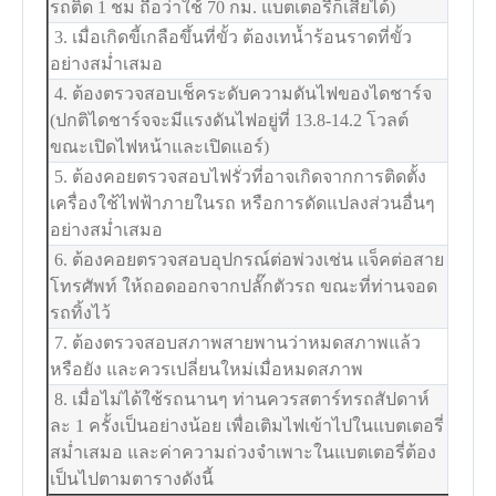
รถติด 1 ชม ถือว่าใช้ 70 กม. แบตเตอรี่ก็เสียได้)
3. เมื่อเกิดขี้เกลือขึ้นที่ขั้ว ต้องเทน้ำร้อนราดที่ขั้ว
อย่างสม่ำเสมอ
4. ต้องตรวจสอบเช็คระดับความดันไฟของไดชาร์จ
(ปกติไดชาร์จจะมีแรงดันไฟอยู่ที่ 13.8-14.2 โวลต์
ขณะเปิดไฟหน้าและเปิดแอร์)
5. ต้องคอยตรวจสอบไฟรั่วที่อาจเกิดจากการติดตั้ง
เครื่องใช้ไฟฟ้าภายในรถ หรือการดัดแปลงส่วนอื่นๆ
อย่างสม่ำเสมอ
6. ต้องคอยตรวจสอบอุปกรณ์ต่อพ่วงเช่น แจ็คต่อสาย
โทรศัพท์ ให้ถอดออกจากปลั๊กตัวรถ ขณะที่ท่านจอด
รถทิ้งไว้
7. ต้องตรวจสอบสภาพสายพานว่าหมดสภาพแล้ว
หรือยัง และควรเปลี่ยนใหม่เมื่อหมดสภาพ
8. เมื่อไม่ได้ใช้รถนานๆ ท่านควรสตาร์ทรถสัปดาห์
ละ 1 ครั้งเป็นอย่างน้อย เพื่อเติมไฟเข้าไปในแบตเตอรี่
สม่ำเสมอ และค่าความถ่วงจำเพาะในแบตเตอรี่ต้อง
เป็นไปตามตารางดังนี้