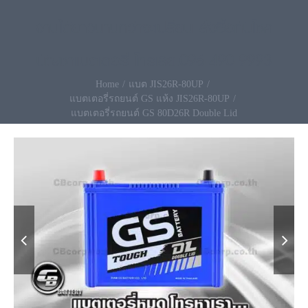
งานได้ยาวนานกว่าจะเปลี่ยน สั่งซื้อกับโชค
บัญชาแบตเตอรี่ โทรเลย.096-490-9993
Home
แบต JIS26R-80UP
แบตเตอรี่รถยนต์ GS แห้ง JIS26R-80UP
แบตเตอรี่รถยนต์ GS 80D26R Double Lid

