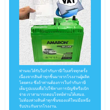
ท่านจะได้รับใบกำกับภาษี/ใบเสร็จทุกครั้ง
เนื่องจากสินค้าทุกชิ้นมาจากโรงงานผู้ผลิต
โดยตรง ซึ่งถ้าท่านต้องการใบกำกับภาษี
เต็มรูปแบบเพื่อไปใช้ทางการบัญชีหรือเบิก
จ่าย เราสามารถตอบโจทย์ท่านได้เสมอ.
ไม่ต้องห่วงสินค้าทุกชิ้นของแท้ใหม่มือหนึ่ง
รับประกันจากโรงงาน.