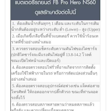
แบตเตอรี่รถยนต์ FB Pro Hero NS60
ดูแลรักษาดังต่อไปนี้
1. ต้องเติมน้ำกลั่นทุกๆ 1 เดือน และระดับในการเติม
น้ำกลั่นต้องอยู่ระหว่างระดับ ต่ำ (Lower) – สูง (Upper)
2. เมื่อเกิดขี้เกลือขึ้นที่ขั้วแบตเตอรี่ ควรใช้น้ำร้อนเท
ราดที่ขั้วอย่างสม่ำเสมอ
3. ควรตรวจสอบเช็คระดับความดันไฟของไดชาร์จ
(ปกติไดชาร์จจะมีแรงดันไฟอยู่ที่ 13.8-14.2 โวลต์
ขณะเปิดไฟหน้าและเปิดแอร์)
4. ต้องคอยตรวจสอบไฟรั่วที่อาจเกิดจากการติดตั้ง
เครื่องใช้ไฟฟ้าภายในรถ หรือการดัดแปลงส่วนอื่นๆ
อย่างสม่ำเสมอ
5. ต้องคอยตรวจสอบอุปกรณ์ต่อพ่วงเช่น แจ็คต่อสาย
โทรศัพท์ ให้ถอดออกจากปลั๊กตัวรถ ขณะที่ท่านจอด
รถทิ้งไว้
6. ต้องตรวจสอบสภาพสายพานว่าหมดสภาพแล้ว
หรือยัง และควรเปลี่ยนเมื่อหมดสภาพ