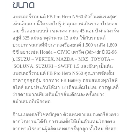
ขนาด
แบตเตอรี่รถยนต์ FB Pro Hero NS60 ตัวจิ๋วแต่แรงสุดๆ
เห็นเล็กแบบนี้ใครจะไปรู้ว่าคุณภาพเกินราคาไปเยอะ
เลย ขั้วลอย แบบน้ำ ขนาดความจุ 45 แอมป์ ค่าสตาร์ท
อยู่ที่ 325 แผ่นธาตุจำนวน 13 แผ่น ใช้กับรถยนต์
ประเภทรถเก๋งที่มีขนาดเครื่องยนต์ 1,500 จนถึง 1,800
ซีซี อย่างเช่น Honda – CIVIC เตารีด (3dr-4dr ปี 92-96
), ISUZU – VERTEX, MAZDA – MX5, TOYOTA –
SOLUNA, SUZUKI – SWIFT 1.5 และอื่นๆ เป็นต้น
แบตเตอรี่รถยนต์ FB Pro Hero NS60 คุณภาพจัดเต็ม
ราคาถูกสุดคุ้ม จากทาง FB Battery ตอบสนองทุกไลฟ์
สไตล์ แถมประกันให้มา 12 เดือนเต็มไปเลย การดูแลก็
ง่ายดายมากเพียงเติมน้ำกลั่นเดือนละครั้งอย่าง
สม่ำเสมอก็เพียงพอ
ร้านแบตเตอรี่โชคบัญชา ตัวแทนขายแบตเตอรี่ส่งตรง
จากโรงงาน ได้รับการแต่งตั้งให้เป็นตัวแทนโดยตรง
จากทางโรงงานผู้ผลิต แบตเตอรี่ทุกลูก ทั้งใหม่ ทั้งสด