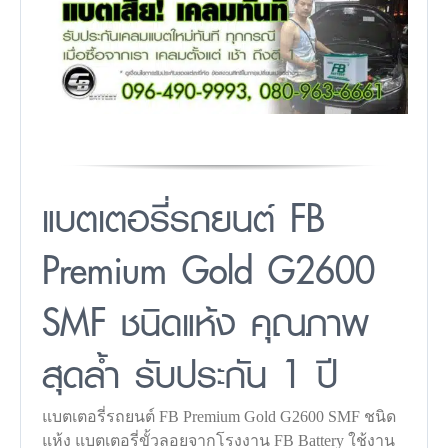
แบตเตอรี่รถยนต์ FB
Premium Gold G2600
SMF ชนิดแห้ง คุณภาพ
สุดล้ำ รับประกัน 1 ปี
แบตเตอรี่รถยนต์ FB Premium Gold G2600 SMF ชนิด
แห้ง แบตเตอรี่ขั้วลอยจากโรงงาน FB Battery ใช้งาน