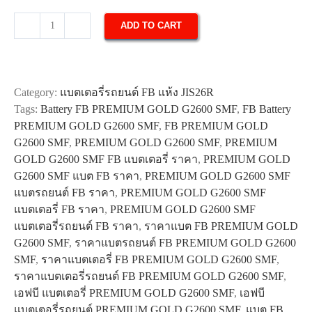
ADD TO CART
แบตเตอรี่
รถยนต์
FB
Premium
Category:
แบตเตอรี่รถยนต์ FB แห้ง JIS26R
Gold
Tags:
Battery FB PREMIUM GOLD G2600 SMF
,
FB Battery
G2600
PREMIUM GOLD G2600 SMF
,
FB PREMIUM GOLD
SMF
G2600 SMF
,
PREMIUM GOLD G2600 SMF
,
PREMIUM
quantity
GOLD G2600 SMF FB แบตเตอรี่ ราคา
,
PREMIUM GOLD
G2600 SMF แบต FB ราคา
,
PREMIUM GOLD G2600 SMF
แบตรถยนต์ FB ราคา
,
PREMIUM GOLD G2600 SMF
แบตเตอรี่ FB ราคา
,
PREMIUM GOLD G2600 SMF
แบตเตอรี่รถยนต์ FB ราคา
,
ราคาแบต FB PREMIUM GOLD
G2600 SMF
,
ราคาแบตรถยนต์ FB PREMIUM GOLD G2600
SMF
,
ราคาแบตเตอรี่ FB PREMIUM GOLD G2600 SMF
,
ราคาแบตเตอรี่รถยนต์ FB PREMIUM GOLD G2600 SMF
,
เอฟบี แบตเตอรี่ PREMIUM GOLD G2600 SMF
,
เอฟบี
แบตเตอรี่รถยนต์ PREMIUM GOLD G2600 SMF
,
แบต FB