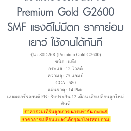
Premium Gold G2600
SMF แรงดีไม่มีตก ราคาย่อม
เยาว์ ใช้งานได้ทันที
รุ่น : 80D26R (Premium Gold G2600)
ชนิด : แห้ง
กระแส : 12 โวลต์
ความจุ : 75 แอมป์
CCA : 580
แผ่นธาตุ : 14 Plate
แบตเตอรี่รถยนต์ FB : รับประกัน 12 เดือน เสียเปลี่ยนลูกใหม่
ทันที
ราคารวมเทิร์นลูกเก่าขนาดเท่ากัน กxยxส
ราคาอาจเปลี่ยนแปลงได้กรุณาโทรสอบถาม