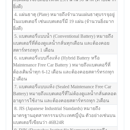
ยิ่งดี)
4. แผ่นธาตุ (Plate) หมายถึงจำนวนแผ่นธาตุบรรจุอยู่
ในแบตเตอรี่ เช่นแบตเตอรี่มี 19 แผ่น (จำนวนยิ่งมาก
ยิ่งดี)
5. แบตเตอรี่แบบน้ำ (Conventional Battery) หมายถึง
แบตเตอรี่ที่ต้องดูแลน้ำกลั่นทุกเดือน และต้องคอย
สตาร์ทรถทุก 1 เดือน
6. แบตเตอรี่แบบกึ่งแห้ง (Hybrid Battery หรือ
Maintenance Free Car Battery ) หมายถึงแบตเตอรี่ที่
ต้องเติมน้ำทุก 6-12 เดือน และต้องคอยสตาร์ทรถทุก
2 เดือน
7. แบตเตอรี่แบบแห้ง (Sealed Maintenance Free Car
Battery) หมายถึงแบตเตอรี่ที่ไม่ต้องดูแลน้ำกลั่นตลอด
อายุการใช้งาน และต้องคอยสตาร์ทรถทุก 2เดือน
8. JIS (Japanese Industrial Standards) หมายถึง
มาตรฐานอุตสาหกรรมประเทศญี่ปุ่น ตัวอย่างเช่นบน
แบตเตอรี่เขียนว่า 46B24R