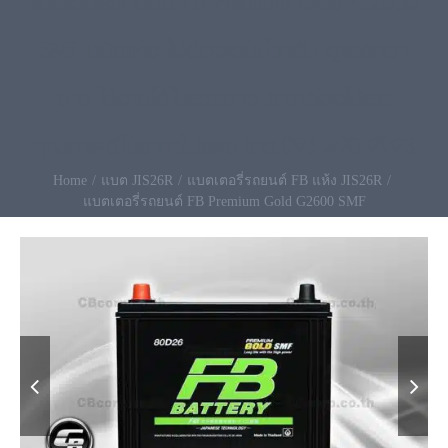
แบตเตอรี่รถยนต์ FB Premium Gold G2600
SMF ชนิดแห้ง ไม่ต้องเติมน้ำกลั่น ดูแลรักษา
ง่าย ใช้งานได้ในระยะยาว แกะกล่องใช้เลย
คุณภาพดีในราคาไม่แพง โทร.096-490-9993
Home
แบต JIS26R
แบตเตอรี่รถยนต์ FB แห้ง JIS26R
แบตเตอรี่รถยนต์ FB Premium Gold G2600 SMF

