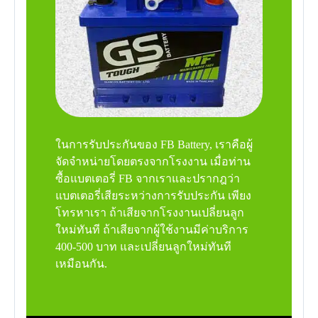
ในการรับประกันของ FB Battery, เราคือผู้
จัดจำหน่ายโดยตรงจากโรงงาน เมื่อท่าน
ซื้อแบตเตอรี่ FB จากเราและปรากฎว่า
แบตเตอรี่เสียระหว่างการรับประกัน เพียง
โทรหาเรา ถ้าเสียจากโรงงานเปลี่ยนลูก
ใหม่ทันที ถ้าเสียจากผู้ใช้งานมีค่าบริการ
400-500 บาท และเปลี่ยนลูกใหม่ทันที
เหมือนกัน.