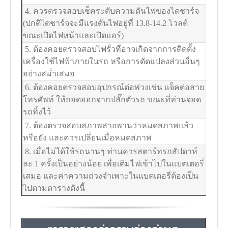
4. ควรตรวจสอบเช็คระดับความดันไฟของไดชาร์จ
(ปกติไดชาร์จจะมีแรงดันไฟอยู่ที่ 13.8-14.2 โวลต์
ขณะเปิดไฟหน้าและเปิดแอร์)
5. ต้องคอยตรวจสอบไฟรั่วที่อาจเกิดจากการติดตั้ง
เครื่องใช้ไฟฟ้าภายในรถ หรือการดัดแปลงส่วนอื่นๆ
อย่างสม่ำเสมอ
6. ต้องคอยตรวจสอบอุปกรณ์ต่อพ่วงเช่น แจ็คต่อสาย
โทรศัพท์ ให้ถอดออกจากปลั๊กตัวรถ ขณะที่ท่านจอด
รถทิ้งไว้
7. ต้องตรวจสอบสภาพสายพานว่าหมดสภาพแล้ว
หรือยัง และควรเปลี่ยนเมื่อหมดสภาพ
8. เมื่อไม่ได้ใช้รถนานๆ ท่านควรสตาร์ทรถสัปดาห์
ละ 1 ครั้งเป็นอย่างน้อย เพื่อเติมไฟเข้าไปในแบตเตอรี่
เสมอ และค่าความถ่วงจำเพาะในแบตเตอรี่ต้องเป็น
ไปตามตารางดังนี้