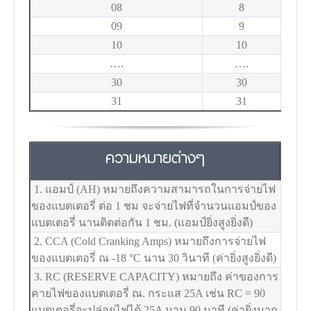
08
8
09
9
10
10
….
….
30
30
31
31
ความหมายต่างๆ
1. แอมป์ (AH) หมายถึงความสามารถในการจ่ายไฟ
ของแบตเตอรี่ ต่อ 1 ชม จะจ่ายไฟที่จำนวนแอมป์ของ
แบตเตอรี่ นานติดต่อกัน 1 ชม. (แอมป์ยิ่งสูงยิ่งดี)
2. CCA (Cold Cranking Amps) หมายถึงการจ่ายไฟ
ของแบตเตอรี่ ณ -18
°C
นาน 30 วินาที (ค่ายิ่งสูงยิ่งดี)
3. RC (RESERVE CAPACITY) หมายถึง ค่าของการ
คายไฟของแบตเตอรี่ ณ. กระแส 25A เช่น RC = 90
แบตเตอรี่จะปล่อยไฟได้ 25A นาน 90 นาที (ค่ายิ่งมาก