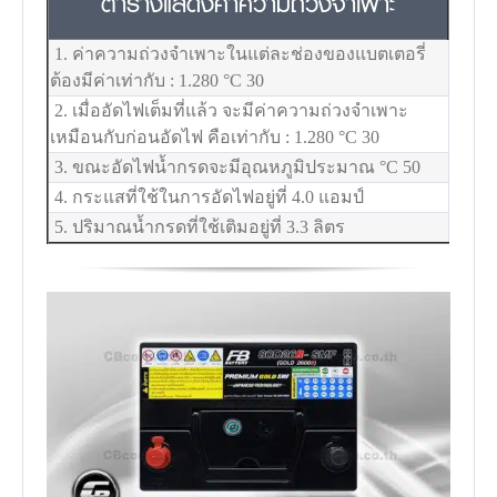
ตารางแสดงค่าความถ่วงจำเพาะ
1. ค่าความถ่วงจำเพาะในแต่ละช่องของแบตเตอรี่
ต้องมีค่าเท่ากับ : 1.280
°C
30
2. เมื่ออัดไฟเต็มที่แล้ว จะมีค่าความถ่วงจำเพาะ
เหมือนกับก่อนอัดไฟ คือเท่ากับ : 1.280
°C
30
3. ขณะอัดไฟน้ำกรดจะมีอุณหภูมิประมาณ
°C
50
4. กระแสที่ใช้ในการอัดไฟอยู่ที่ 4.0 แอมป์
5. ปริมาณน้ำกรดที่ใช้เติมอยู่ที่ 3.3 ลิตร