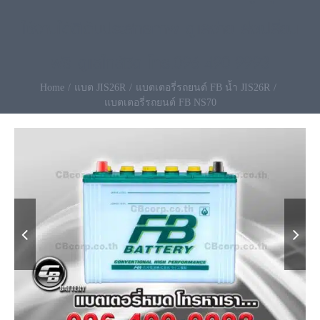
ใช้งานได้ดีเต็มประสิทธิภาพ ดูแลง่าย ส่งเปลี่ยน
ฟรี ดูแลใกล้ชิด โทร.096-490-9993
Home
แบต JIS26R
แบตเตอรี่รถยนต์ FB น้ำ JIS26R
แบตเตอรี่รถยนต์ FB NS70

