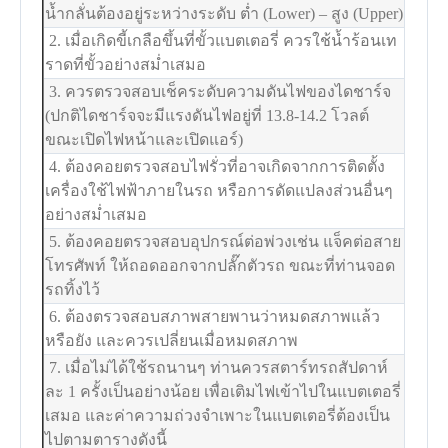
น้ำกลั่นต้องอยู่ระหว่างระดับ ต่ำ (Lower) – สูง (Upper)
2. เมื่อเกิดขี้เกลือขึ้นที่ขั้วแบตเตอรี่ ควรใช้น้ำร้อนเท
ราดที่ขั้วอย่างสม่ำเสมอ
3. ควรตรวจสอบเช็คระดับความดันไฟของไดชาร์จ
(ปกติไดชาร์จจะมีแรงดันไฟอยู่ที่ 13.8-14.2 โวลต์
ขณะเปิดไฟหน้าและเปิดแอร์)
4. ต้องคอยตรวจสอบไฟรั่วที่อาจเกิดจากการติดตั้ง
เครื่องใช้ไฟฟ้าภายในรถ หรือการดัดแปลงส่วนอื่นๆ
อย่างสม่ำเสมอ
5. ต้องคอยตรวจสอบอุปกรณ์ต่อพ่วงเช่น แจ็คต่อสาย
โทรศัพท์ ให้ถอดออกจากปลั๊กตัวรถ ขณะที่ท่านจอด
รถทิ้งไว้
6. ต้องตรวจสอบสภาพสายพานว่าหมดสภาพแล้ว
หรือยัง และควรเปลี่ยนเมื่อหมดสภาพ
7. เมื่อไม่ได้ใช้รถนานๆ ท่านควรสตาร์ทรถสัปดาห์
ละ 1 ครั้งเป็นอย่างน้อย เพื่อเติมไฟเข้าไปในแบตเตอรี่
เสมอ และค่าความถ่วงจำเพาะในแบตเตอรี่ต้องเป็น
ไปตามตารางดังนี้