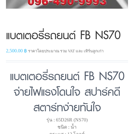
แบตเตอรี่รถยนต์ FB NS70
2,500.00
฿
ราคาโดยประมาณ รวม VAT และ เทิร์นลูกเก่า
แบตเตอรี่รถยนต์ FB NS70
จ่ายไฟแรงโดนใจ สปาร์คดี
สตาร์ทง่ายทันใจ
รุ่น : 65D26R (NS70)
ชนิด : น้ำ