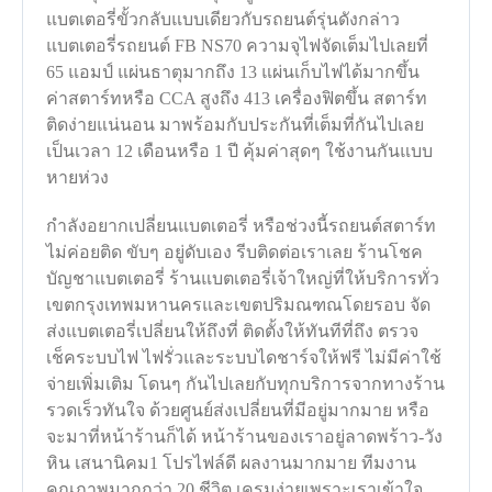
แบตเตอรี่ขั้วกลับแบบเดียวกับรถยนต์รุ่นดังกล่าว
แบตเตอรี่รถยนต์ FB NS70 ความจุไฟจัดเต็มไปเลยที่
65 แอมป์ แผ่นธาตุมากถึง 13 แผ่นเก็บไฟได้มากขึ้น
ค่าสตาร์ทหรือ CCA สูงถึง 413 เครื่องฟิตขึ้น สตาร์ท
ติดง่ายแน่นอน มาพร้อมกับประกันที่เต็มที่กันไปเลย
เป็นเวลา 12 เดือนหรือ 1 ปี คุ้มค่าสุดๆ ใช้งานกันแบบ
หายห่วง
กำลังอยากเปลี่ยนแบตเตอรี่ หรือช่วงนี้รถยนต์สตาร์ท
ไม่ค่อยติด ขับๆ อยู่ดับเอง รีบติดต่อเราเลย ร้านโชค
บัญชาแบตเตอรี่ ร้านแบตเตอรี่เจ้าใหญ่ที่ให้บริการทั่ว
เขตกรุงเทพมหานครและเขตปริมณฑณโดยรอบ จัด
ส่งแบตเตอรี่เปลี่ยนให้ถึงที่ ติดตั้งให้ทันทีที่ถึง ตรวจ
เช็คระบบไฟ ไฟรั่วและระบบไดชาร์จให้ฟรี ไม่มีค่าใช้
จ่ายเพิ่มเติม โดนๆ กันไปเลยกับทุกบริการจากทางร้าน
รวดเร็วทันใจ ด้วยศูนย์ส่งเปลี่ยนที่มีอยู่มากมาย หรือ
จะมาที่หน้าร้านก็ได้ หน้าร้านของเราอยู่ลาดพร้าว-วัง
หิน เสนานิคม1 โปรไฟล์ดี ผลงานมากมาย ทีมงาน
คุณภาพมากกว่า 20 ชีวิต เครมง่ายเพราะเราเข้าใจ