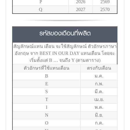
P
2026
2569
Q
2027
2570
รหัสของเดือนที่ผลิต
สัญลักษณ์แทน เดือน จะใช้สัญลักษณ์ ตัวอักษรภาษา
อังกฤษ จาก BEST IN OUR DAY แทนเดือน โดยจะ
เริ่มตั้งแต่ B … จนถึง Y (ตามตาราง)
ตัวอักษรที่ใช้แทนเดือน
ตรงกับเดือน
B
ม.ค.
E
ก.พ.
S
มี.ค.
T
เม.ย.
I
พ.ค.
N
มิ.ย.
O
ก.ค.