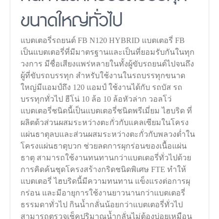
ขนาดใหญ่ทั่วไป
แบตเตอรี่รถยนต์ FB N120 HYBRID แบตเตอรี่ FB
เป็นแบตเตอรี่ที่มีมาตรฐานและเป็นที่ยอมรับกันในทุก
วงการ มีชื่อเสียงแพร่หลายในทั้งผู้ขับรถยนต์ไปจนถึง
ผู้ที่ขับรถบรรทุก สำหรับใช้งานในรถบรรทุกขนาด
ใหญ่มีแอมป์ถึง 120 แอมป์ ใช้งานได้กับ รถบัส รถ
บรรทุกทั่วไป ฮีโน่ 10 ล้อ 10 ล้อหัวล่าก วอลโว่
แบตเตอรี่ชนิดนี้เป็นแบตเตอรี่ชนิดพรีเมี่ยม ไฮบริด ที่
ผลิตด้วส่วนผสมระหว่างตะกั่วกับแคลเซียมในโครง
แผ่นธาตุลบและส่วนผสมระหว่างตะกั่วกับพลวงต่ำใน
โครงแผ่นธาตุบวก ช่วยลดการผุกร่อนของเนื้อแผ่น
ธาตุ สามารถใช้งานทนทานกว่าแบตเตอรี่ทั่วไปด้วย
การคิดค้นชุดโครงสร้างกริดชนิดพิเศษ FTE ทำให้
แบตเตอรี่ ไฮบริดนี้มีความทนทาน แข็งแรงต่อการผุ
กร่อน และมีอายุการใช้งานยาวนานกว่าแบตเตอรี่
ธรรมดาทั่วไป กินน้ำกลั่นน้อยกว่าแบตเตอรี่ทั่วไป
สามารถตรวจเช็คปริมาณน้ำกลั่นไม่ต้องบ่อยเหมือน