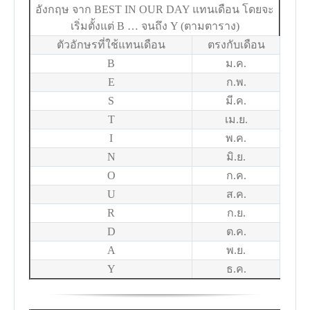
อังกฤษ จาก BEST IN OUR DAY แทนเดือน โดยจะ
เริ่มตั้งแต่ B … จนถึง Y (ตามตาราง)
ตัวอักษรที่ใช้แทนเดือน
ตรงกับเดือน
B
ม.ค.
E
ก.พ.
S
มี.ค.
T
เม.ย.
I
พ.ค.
N
มิ.ย.
O
ก.ค.
U
ส.ค.
R
ก.ย.
D
ต.ค.
A
พ.ย.
Y
ธ.ค.