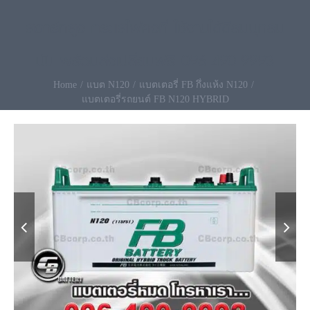
สตาร์ทสูง กระแสไฟคงที่ ใช้งานได้ดีสมบุกสม
บัน พร้อมส่งเปลี่ยนฟรี 096-490-9993
Home
แบต N120
แบตเตอรี่ FB กึ่งแห้ง N120
แบตเตอรี่รถยนต์ FB N120 HYBRID

