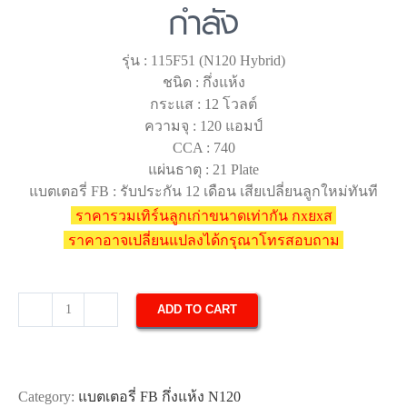
กำลัง
รุ่น : 115F51 (N120 Hybrid)
ชนิด : กึ่งแห้ง
กระแส : 12 โวลต์
ความจุ : 120 แอมป์
CCA : 740
แผ่นธาตุ : 21 Plate
แบตเตอรี่ FB : รับประกัน 12 เดือน เสียเปลี่ยนลูกใหม่ทันที
ราคารวมเทิร์นลูกเก่าขนาดเท่ากัน กxยxส
ราคาอาจเปลี่ยนแปลงได้กรุณาโทรสอบถาม
ADD TO CART
แบตเตอรี่
รถยนต์
FB
N120
Category:
แบตเตอรี่ FB กึ่งแห้ง N120
HYBRID