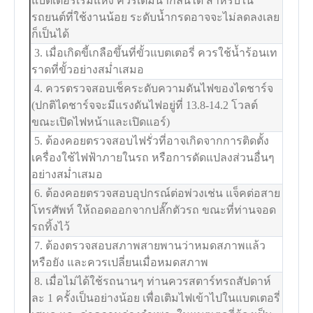
แบตเตอรี่เริ่มแห้ง ควรเติมน้ำกลั่นได้ สำหรับใน
รถยนต์ที่ใช้งานน้อย ระดับน้ำกรดอาจจะไม่ลดลงเลย
ก็เป็นได้
3. เมื่อเกิดขี้เกลือขึ้นที่ขั้วแบตเตอรี่ ควรใช้น้ำร้อนเท
ราดที่ขั้วอย่างสม่ำเสมอ
4. ควรตรวจสอบเช็คระดับความดันไฟของไดชาร์จ
(ปกติไดชาร์จจะมีแรงดันไฟอยู่ที่ 13.8-14.2 โวลต์
ขณะเปิดไฟหน้าและเปิดแอร์)
5. ต้องคอยตรวจสอบไฟรั่วที่อาจเกิดจากการติดตั้ง
เครื่องใช้ไฟฟ้าภายในรถ หรือการดัดแปลงส่วนอื่นๆ
อย่างสม่ำเสมอ
6. ต้องคอยตรวจสอบอุปกรณ์ต่อพ่วงเช่น แจ็คต่อสาย
โทรศัพท์ ให้ถอดออกจากปลั๊กตัวรถ ขณะที่ท่านจอด
รถทิ้งไว้
7. ต้องตรวจสอบสภาพสายพานว่าหมดสภาพแล้ว
หรือยัง และควรเปลี่ยนเมื่อหมดสภาพ
8. เมื่อไม่ได้ใช้รถนานๆ ท่านควรสตาร์ทรถสัปดาห์
ละ 1 ครั้งเป็นอย่างน้อย เพื่อเติมไฟเข้าไปในแบตเตอรี่