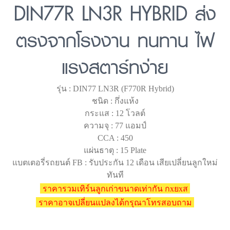
DIN77R LN3R HYBRID ส่ง
ตรงจากโรงงาน ทนทาน ไฟ
แรงสตาร์ทง่าย
รุ่น : DIN77 LN3R (F770R Hybrid)
ชนิด : กึ่งแห้ง
กระแส : 12 โวลต์
ความจุ : 77 แอมป์
CCA : 450
แผ่นธาตุ : 15 Plate
แบตเตอรี่รถยนต์ FB : รับประกัน 12 เดือน เสียเปลี่ยนลูกใหม่
ทันที
ราคารวมเทิร์นลูกเก่าขนาดเท่ากัน กxยxส
ราคาอาจเปลี่ยนแปลงได้กรุณาโทรสอบถาม