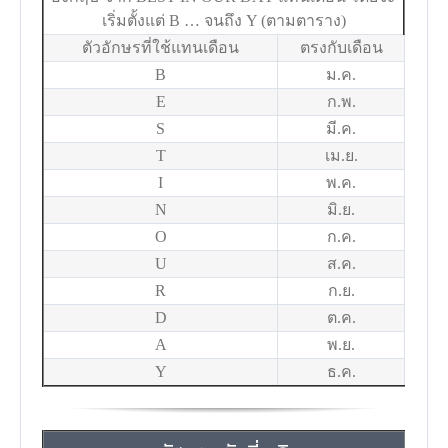
เริ่มตั้งแต่ B … จนถึง Y (ตามตาราง)
ตัวอักษรที่ใช้แทนเดือน
ตรงกับเดือน
B
ม.ค.
E
ก.พ.
S
มี.ค.
T
เม.ย.
I
พ.ค.
N
มิ.ย.
O
ก.ค.
U
ส.ค.
R
ก.ย.
D
ต.ค.
A
พ.ย.
Y
ธ.ค.