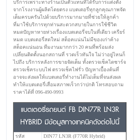
บริการเพราะทางร้านเป็นตัวแทนที่ได้รับการแต่งตั้ง
จากโรงงานผู้ผลิตโดยตรง แบตเตอรี่ทุกลูกคุณภาพจัด
เต็มครบครันไปด้วยบริการมากมายที่ช่วยให้ลูกค้า
ที่มาใช้บริการทุกท่านสะดวกสบายในการใช้ชีวิต
หมดปัญหาหายห่วงเรื่องแบตเตอรี่จบในที่เดียว เครียร์
หมด แบตเตอรี่สดใหม่ สต็อคแน่นไม่มีของเก่าค้าง
สต็อคแน่นอน ทีมงานมากกว่า 20 คนที่พร้อมส่ง
เปลี่ยนติดตั้งนอกสถานที่ รวดเร็วทันใจ ไม่ว่าอยู่ไหนก็
ไปถึง บริการหลังการขายจัดเต็ม ทั้งตรวจเช็คไดชาร์จ
ตรวจเช็คระบบไฟ ตรวจเช็คไฟรั่ว ปัญหาเบื้องต้นที่
อาจจะส่งผลให้แบตเตอรี่ทำงานได้ไม่เต็มที่จนส่งผล
ทำให้แบตเตอรี่เสื่อมสภาพเร็วกว่าปกติ โทรสอบถาม
ราคาได้ที่ 096-490-9993
แบตเตอรี่รถยนต์ FB DIN77R LN3R
HYBRID มีข้อมูลทางเทคนิคดังต่อไปนี้
รหัส
DIN77 LN3R (F770R Hybrid)