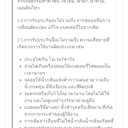
จากภัยธรรมชาติ เช่น ไฟไหม้, ฟ้าผ่า, น้ำท่วม,
แผ่นดินไหว
2.4 การรับประกันจะไม่รวมถึง การซ่อมหรือการ
เปลี่ยนดัดแปลง แก้ไข แบตเตอรี่ไปจากเดิม
2.5 การรับประกันนี้จะไม่รวมถึง ความเสียหายที่
เกิดจากการใช้งานผิดประเภท เช่น
ประจุไฟเกิน โอเวอร์ชาร์จ
จ่ายไฟเกินหรือปล่อยให้แบตเตอรี่ไฟหมดเป็น
เวลานานๆ
ปล่อยให้น้ำกลั่นแห้งต่ำกว่าแผ่นธาตุ รวมถึง
น้ำกรดขุ่น มีสิ่งเจือปน และสีผิดปกติ
จอดรถหรือเก็บไว้เป็นเวลานาน โดยไม่ได้ใช้
งาน และไม่ดูแลบำรุงรักษาตามคู่มือ
แบตเตอรี่ที่ฝาแตก ขั้วชำรุดหรือเสียหาย ที่เกิด
จากการกระทำของผู้ใช้งาน
การเติมสารอื่นๆที่ไม่ใช่น้ำกลั่นน้ำกลั่นบริสุทธิ์
ขาดการทำความสะอาด จุกระบายอุดตัน แตก