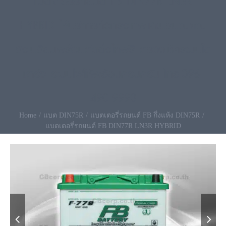
แบตเตอรี่รถยนต์ FB DIN77R LN3R
HYBRID ให้บริการทั่วกรุงเทพและปริมณฑณ
ส่งเปลี่ยนพร้อมติดตั้งให้ฟรี ตรวจเช็คระบบได
ชาร์จ ระบบไฟให้พร้อมครบครัน โทร.096-
490-9993
Home
แบต DIN75R
แบตเตอรี่รถยนต์ FB กึ่งแห้ง DIN75R
แบตเตอรี่รถยนต์ FB DIN77R LN3R HYBRID

