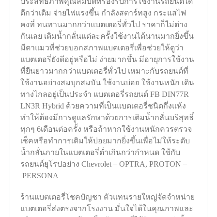
ประสิทธิภาพคุณสมบัติที่รองรับการใช้งานรถยนต์ได้
ดีกว่าเดิม จ่ายไฟแรงขึ้น กำลังสตาร์ทสูง กระแสไฟ
คงที่ ทนทานมากกว่าแบตเตอรี่ทั่วไป ราคาก็ไม่ต่าง
กันเลย เติมน้ำกลั่นแต่ละครั้งใช้งานได้นานมากยิ่งขึ้น
มีตาแมวที่ช่วยบอกสภาพแบตเตอรี่เพื่อช่วยให้ดูว่า
แบตเตอรี่ยังดีอยู่หรือไม่ ง่ายมากขึ้น มีอายุการใช้งาน
ที่ยืนยาวมากกว่าแบตเตอรี่ทั่วไป เหมาะกับรถยนต์ที่
ใช้งานอย่างสมบุกสมบัน ใช้งานบ่อย ใช้งานหนัก เดิน
ทางไกลอยู่เป็นประจำ แบตเตอรี่รถยนต์ FB DIN77R
LN3R Hybrid ด้วยความที่เป็นแบตเตอรี่ชนิดกึ่งแห้ง
ทำให้ต้องมีการดูแลรักษาด้วยการเติมน้ำกลั่นบริสุทธิ์
ทุกๆ 6เดือนต่อครั้ง หรือถ้าหากใช้งานหนักควรตรวจ
เช็คหรือทำการเติมให้บ่อยมากยิ่งขึ้นเพื่อไม่ให้ระดับ
น้ำกลั่นภายในแบตเตอรี่ต่ำเกินกว่ากำหนด ใช้กับ
รถยนต์ยุโรปอย่าง Chevrolet – OPTRA, PROTON –
PERSONA
ร้านแบตเตอรี่โชคบัญชา ตัวแทนรายใหญ่จัดจำหน่าย
แบตเตอรี่ส่งตรงจากโรงงาน มั่นใจได้ในคุณภาพและ