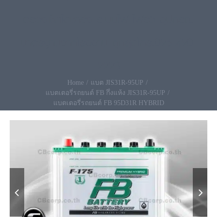
ตรวจเช็คไดชาร์จ ระบบไฟ ไฟรั่ว อุปกรณ์
มาตรฐานจากโรงงาน ถูกสุดโทร.096-490-
9993
Home
แบต JIS31R-95UP
แบตเตอรี่รถยนต์ FB กึ่งแห้ง JIS31R-95UP
แบตเตอรี่รถยนต์ FB 95D31R HYBRID

