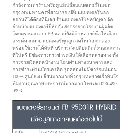
กำลังตามหาร้านหรือศูนย์เปลี่ยนแบตเตอรี่ในเขต
กรุงเทพมหานครที่สามารถเปลี่ยนแบตเตอรี่นอก
สถานที่ได้ต้องที่นี่เลย ร้านแบตเตอรี่โชคบัญชา จัด
จำหน่ายแบตเตอรี่ยี่ห้อดัง ส่งตรงจากโรงงานผู้ผลิต
โดยตรงนอกจาก FB แล้วก็ยังมีอีกหลายยี่ห้อให้เลือก
สรรค์มากมาย แบตเตอรี่ทุกลูก สดใหม่แกะกล่อง
พร้อมใช้งานได้ทันที บริการส่งเปลี่ยนติดตั้งนอกสถาน
ที่ให้ฟรี มีช่องทางการชำระเงินให้เลือกหลายทาง ทั้ง
การจ่ายเงิดสดหน้างาน โอนผ่านทางธนาคารและ
การชำระผ่านบัตรเครดิต รูดคล่องไม่มีชาร์จแน่นอน
100% ศูนย์ส่งเปลี่ยนมากมายทั่วกรุงเทพรวดเร็วทันใจ
ทีมงานคุณภาพประการณ์มากมาย โทรเลย 096-490-
9993
แบตเตอรี่รถยนต์ FB 95D31R HYBRID
มีข้อมูลทางเทคนิคดังต่อไปนี้
รหัส
95D31R (F175 Hybrid)