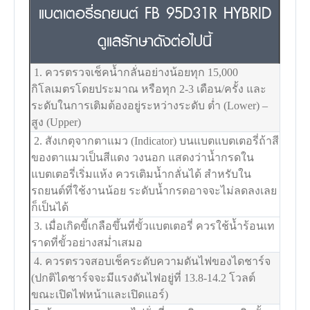
แบตเตอรี่รถยนต์ FB 95D31R HYBRID
ดูแลรักษาดังต่อไปนี้
1. ควรตรวจเช็คน้ำกลั่นอย่างน้อยทุก 15,000
กิโลเมตรโดยประมาณ หรือทุก 2-3 เดือน/ครั้ง และ
ระดับในการเติมต้องอยู่ระหว่างระดับ ต่ำ (Lower) –
สูง (Upper)
2. สังเกตุจากตาแมว (Indicator) บนแบตแบตเตอรี่ถ้าสี
ของตาแมวเป็นสีแดง วงนอก แสดงว่าน้ำกรดใน
แบตเตอรี่เริ่มแห้ง ควรเติมน้ำกลั่นได้ สำหรับใน
รถยนต์ที่ใช้งานน้อย ระดับน้ำกรดอาจจะไม่ลดลงเลย
ก็เป็นได้
3. เมื่อเกิดขี้เกลือขึ้นที่ขั้วแบตเตอรี่ ควรใช้น้ำร้อนเท
ราดที่ขั้วอย่างสม่ำเสมอ
4. ควรตรวจสอบเช็คระดับความดันไฟของไดชาร์จ
(ปกติไดชาร์จจะมีแรงดันไฟอยู่ที่ 13.8-14.2 โวลต์
ขณะเปิดไฟหน้าและเปิดแอร์)