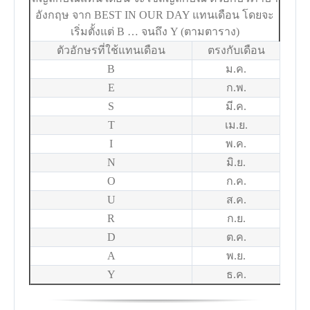
อังกฤษ จาก BEST IN OUR DAY แทนเดือน โดยจะ
เริ่มตั้งแต่ B … จนถึง Y (ตามตาราง)
ตัวอักษรที่ใช้แทนเดือน
ตรงกับเดือน
B
ม.ค.
E
ก.พ.
S
มี.ค.
T
เม.ย.
I
พ.ค.
N
มิ.ย.
O
ก.ค.
U
ส.ค.
R
ก.ย.
D
ต.ค.
A
พ.ย.
Y
ธ.ค.