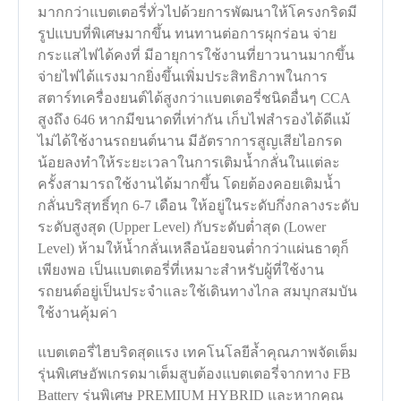
มากกว่าแบตเตอรี่ทั่วไปด้วยการพัฒนาให้โครงกริดมี
รูปแบบที่พิเศษมากขึ้น ทนทานต่อการผุกร่อน จ่าย
กระแสไฟได้คงที่ มีอายุการใช้งานที่ยาวนานมากขึ้น
จ่ายไฟได้แรงมากยิ่งขึ้นเพิ่มประสิทธิภาพในการ
สตาร์ทเครื่องยนต์ได้สูงกว่าแบตเตอรี่ชนิดอื่นๆ CCA
สูงถึง 646 หากมีขนาดที่เท่ากัน เก็บไฟสำรองได้ดีแม้
ไม่ได้ใช้งานรถยนต์นาน มีอัตราการสูญเสียไอกรด
น้อยลงทำให้ระยะเวลาในการเติมน้ำกลั่นในแต่ละ
ครั้งสามารถใช้งานได้มากขึ้น โดยต้องคอยเติมน้ำ
กลั่นบริสุทธิ์ทุก 6-7 เดือน ให้อยู่ในระดับกึ่งกลางระดับ
ระดับสูงสุด (Upper Level) กับระดับต่ำสุด (Lower
Level) ห้ามให้น้ำกลั่นเหลือน้อยจนต่ำกว่าแผ่นธาตุก็
เพียงพอ เป็นแบตเตอรี่ที่เหมาะสำหรับผู้ที่ใช้งาน
รถยนต์อยู่เป็นประจำและใช้เดินทางไกล สมบุกสมบัน
ใช้งานคุ้มค่า
แบตเตอรี่ไฮบริดสุดแรง เทคโนโลยีล้ำคุณภาพจัดเต็ม
รุ่นพิเศษอัพเกรดมาเต็มสูบต้องแบตเตอรี่จากทาง FB
Battery รุ่นพิเศษ PREMIUM HYBRID และหากคุณ