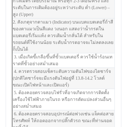
กิโลเมตรโดยประมาณ หรือทุก 2-3 เดือน/ครั้ง และ
ระดับในการเติมต้องอยู่ระหว่างระดับ ต่ำ (Lower) –
สูง (Upper)
2. สังเกตุจากตาแมว (Indicator) บนแบตแบตเตอรี่ถ้าสี
ของตาแมวเป็นสีแดง วงนอก แสดงว่าน้ำกรดใน
แบตเตอรี่เริ่มแห้ง ควรเติมน้ำกลั่นได้ สำหรับใน
รถยนต์ที่ใช้งานน้อย ระดับน้ำกรดอาจจะไม่ลดลงเลย
ก็เป็นได้
3. เมื่อเกิดขี้เกลือขึ้นที่ขั้วแบตเตอรี่ ควรใช้น้ำร้อนเท
ราดที่ขั้วอย่างสม่ำเสมอ
4. ควรตรวจสอบเช็คระดับความดันไฟของไดชาร์จ
(ปกติไดชาร์จจะมีแรงดันไฟอยู่ที่ 13.8-14.2 โวลต์
ขณะเปิดไฟหน้าและเปิดแอร์)
5. ต้องคอยตรวจสอบไฟรั่วที่อาจเกิดจากการติดตั้ง
เครื่องใช้ไฟฟ้าภายในรถ หรือการดัดแปลงส่วนอื่นๆ
อย่างสม่ำเสมอ
6. ต้องคอยตรวจสอบอุปกรณ์ต่อพ่วงเช่น แจ็คต่อสาย
โทรศัพท์ ให้ถอดออกจากปลั๊กตัวรถ ขณะที่ท่านจอด