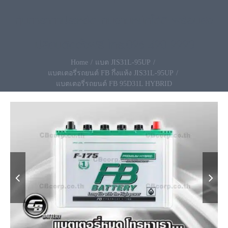
คุ้มค่าราคาประหยัด ทนงานหนักได้ดี พร้อมส่ง
เปลี่ยนติดตั้งฟรี โทร.096-490-9993
Home
แบต JIS31L-95UP
แบตเตอรี่รถยนต์ FB กึ่งแห้ง JIS31L-95UP
แบตเตอรี่รถยนต์ FB 95D31L HYBRID

