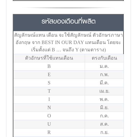
รหัสของเดือนที่ผลิต
สัญลักษณ์แทน เดือน จะใช้สัญลักษณ์ ตัวอักษรภาษา
อังกฤษ จาก BEST IN OUR DAY แทนเดือน โดยจะ
เริ่มตั้งแต่ B … จนถึง Y (ตามตาราง)
ตัวอักษรที่ใช้แทนเดือน
ตรงกับเดือน
B
ม.ค.
E
ก.พ.
S
มี.ค.
T
เม.ย.
I
พ.ค.
N
มิ.ย.
O
ก.ค.
U
ส.ค.
R
ก.ย.