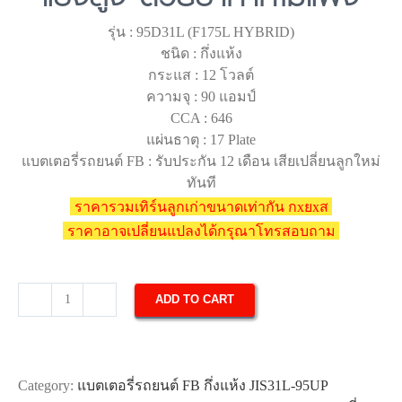
รุ่น : 95D31L (F175L HYBRID)
ชนิด : กึ่งแห้ง
กระแส : 12 โวลต์
ความจุ : 90 แอมป์
CCA : 646
แผ่นธาตุ : 17 Plate
แบตเตอรี่รถยนต์ FB : รับประกัน 12 เดือน เสียเปลี่ยนลูกใหม่
ทันที
ราคารวมเทิร์นลูกเก่าขนาดเท่ากัน กxยxส
ราคาอาจเปลี่ยนแปลงได้กรุณาโทรสอบถาม
ADD TO CART
แบตเตอรี่
รถยนต์
FB
95D31L
Category:
แบตเตอรี่รถยนต์ FB กึ่งแห้ง JIS31L-95UP
HYBRID