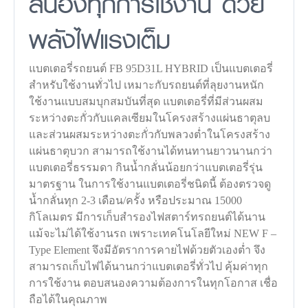
สนองทุกการใช้งาน ด้วย
พลังไฟแรงเต็ม
แบตเตอรี่รถยนต์ FB 95D31L HYBRID เป็นแบตเตอรี่
สำหรับใช้งานทั่วไป เหมาะกับรถยนต์ที่ลุยงานหนัก
ใช้งานแบบสมบุกสมบันที่สุด แบตเตอรี่ที่มีส่วนผสม
ระหว่างตะกั่วกับแคลเซียมในโครงสร้างแผ่นธาตุลบ
และส่วนผสมระหว่างตะกั่วกับพลวงต่ำในโครงสร้าง
แผ่นธาตุบวก สามารถใช้งานได้ทนทานยาวนานกว่า
แบตเตอรี่ธรรมดา กินน้ำกลั่นน้อยกว่าแบตเตอรี่รุ่น
มาตรฐาน ในการใช้งานแบตเตอรี่ชนิดนี้ ต้องตรวจดู
น้ำกลั่นทุก 2-3 เดือน/ครั้ง หรือประมาณ 15000
กิโลเมตร มีการเก็บสำรองไฟสตาร์ทรถยนต์ได้นาน
แม้จะไม่ได้ใช้งานรถ เพราะเทคโนโลยีใหม่ NEW F –
Type Element จึงมีอัตราการคายไฟด้วยตัวเองต่ำ จึง
สามารถเก็บไฟได้นานกว่าแบตเตอรี่ทั่วไป คุ้มค่าทุก
การใช้งาน ตอบสนองความต้องการในทุกโอกาส เชื่อ
ถือได้ในคุณภาพ