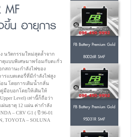
R MF
งขึ้น อายุการ
FB Battery Premium Gold
ห้ง นวัตกรรมใหม่สุดล้ำจาก
80D26R SMF
าตุแบบพิเศษมาพร้อมกับตะกั่ว
วยบอกสถานะกำลังไฟของ
การแบตเตอรี่ที่มีกำลังไฟสูง
ดือน โดยการเติมน้ำกลั่น
ี่คู่มือบอกโดยให้เติมให้
per Level) เท่านี้ก็ถือว่า
ผ่นธาตุ 12 แผ่น ค่ากำลัง
FB Battery Premium Gold
ONDA – CRV G1 ( ปี 96-01
95D31R SMF
AN, TOYOTA – SOLUNA