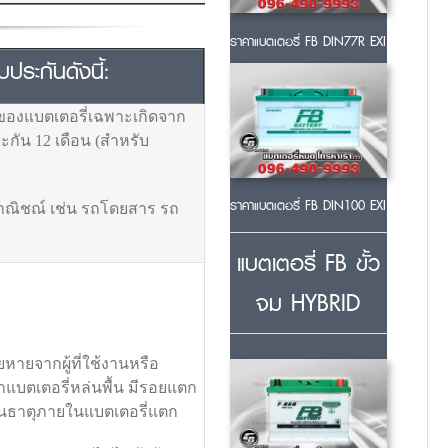
ราคาแบตเตอรี่ FB DIN77R EXI
ระกันดังนี้:
ของแบตเตอรี่เฉพาะเกิดจาก
กัน 12 เดือน (สำหรับ
ราคาแบตเตอรี่ FB DIN100 EXI
พาณิชณ์ เช่น รถโดยสาร รถ
แบตเตอรี่ FB ขั้ว
จม HYBRID
ยหายจากผู้ที่ใช้งานหรือ
ยกแบตเตอรี่หล่นพื้น มีรอยแตก
ผ่นธาตุภายในแบตเตอรี่แตก