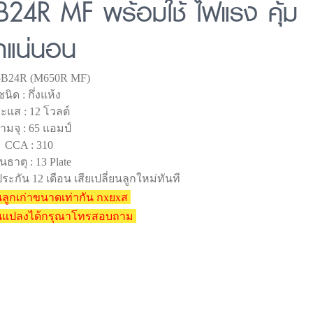
B24R MF พร้อมใช้ ไฟแรง คุ้ม
่าแน่นอน
 55B24R (M650R MF)
ชนิด : กึ่งแห้ง
ะแส : 12 โวลต์
ามจุ : 65 แอมป์
CCA : 310
นธาตุ : 13 Plate
ระกัน 12 เดือน เสียเปลี่ยนลูกใหม่ทันที
ลูกเก่าขนาดเท่ากัน กxยxส
ยนแปลงได้กรุณาโทรสอบถาม