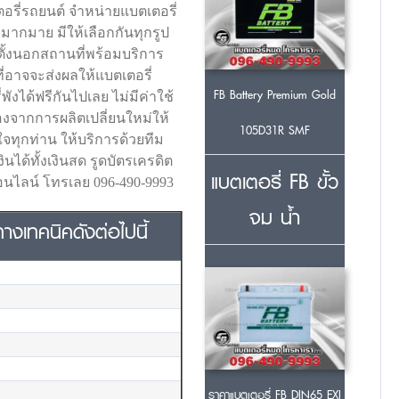
อรี่รถยนต์ จำหน่ายแบตเตอรี่
กมากมาย มีให้เลือกกันทุกรูป
ิดตั้งนอกสถานที่พร้อมบริการ
อาจจะส่งผลให้แบตเตอรี่
FB Battery Premium Gold
งได้ฟรีกันไปเลย ไม่มีค่าใช้
นื่องจากการผลิตเปลี่ยนใหม่ให้
105D31R SMF
จทุกท่าน ให้บริการด้วยทีม
้ทั้งเงินสด รูดบัตรเครดิต
แบตเตอรี่ FB ขั้ว
นไลน์ โทรเลย 096-490-9993
จม น้ำ
งเทคนิคดังต่อไปนี้
ราคาแบตเตอรี่ FB DIN65 EXI