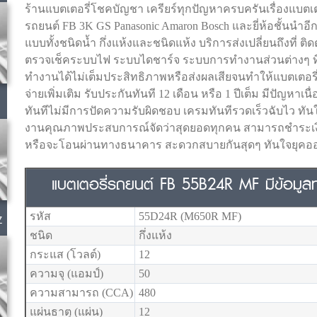
ร้านแบตเตอรี่โชคบัญชา เครียร์ทุกปัญหาครบครันเรื่องแบตเต
รถยนต์ FB 3K GS Panasonic Amaron Bosch และยี่ห้อชั้นนำอี
แบบทั้งชนิดน้ำ กึ่งแห้งและชนิดแห้ง บริการส่งเปลี่ยนถึงที่ ต
ตรวจเช็คระบบไฟ ระบบไดชาร์จ ระบบการทำงานส่วนต่างๆ ที่
ทำงานได้ไม่เต็มประสิทธิภาพหรือส่งผลเสียจนทำให้แบตเตอรี่พั
จ่ายเพิ่มเติม รับประกันทันที 12 เดือน หรือ 1 ปีเต็ม มีปัญหาเ
ทันทีไม่มีการปัดความรับผิดชอบ เครมทันทีรวดเร็วฉับไว ทันใ
งานคุณภาพประสบการณ์จัดว่าสุดยอดทุกคน สามารถชำระเงินได
หรือจะโอนผ่านทางธนาคาร สะดวกสบายกันสุดๆ ทันใจยุคออ
แบตเตอรี่รถยนต์ FB 55B24R MF มีข้อมูลทา
รหัส
55D24R (M650R MF)
Z
ชนิด
กึ่งแห้ง
กระแส (โวลต์)
12
ความจุ (แอมป์)
50
ความสามารถ (CCA)
480
แผ่นธาตุ (แผ่น)
12