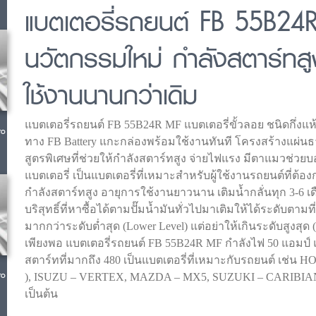
แบตเตอรี่รถยนต์ FB 55B24
นวัตกรรมใหม่ กำลังสตาร์ทสู
ใช้งานนานกว่าเดิม
แบตเตอรี่รถยนต์ FB 55B24R MF แบตเตอรี่ขั้วลอย ชนิดกึ่งแ
ro
ทาง FB Battery แกะกล่องพร้อมใช้งานทันที โครงสร้างแผ่นธ
สูตรพิเศษที่ช่วยให้กำลังสตาร์ทสูง จ่ายไฟแรง มีตาแมวช่
แบตเตอรี่ เป็นแบตเตอรี่ที่เหมาะสำหรับผู้ใช้งานรถยนต์ที่ต้อง
กำลังสตาร์ทสูง อายุการใช้งานยาวนาน เติมน้ำกลั่นทุก 3-6 เ
บริสุทธิ์ที่หาซื้อได้ตามปั๊มน้ำมันทั่วไปมาเติมให้ได้ระดับตามท
มากกว่าระดับต่ำสุด (Lower Level) แต่อย่าให้เกินระดับสูงสุด (Up
เพียงพอ แบตเตอรี่รถยนต์ FB 55B24R MF กำลังไฟ 50 แอมป์ แ
สตาร์ทที่มากถึง 480 เป็นแบตเตอรี่ที่เหมาะกับรถยนต์ เช่น H
ro
), ISUZU – VERTEX, MAZDA – MX5, SUZUKI – CARIBI
เป็นต้น