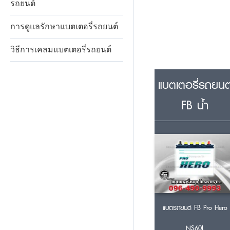
รถยนต์
การดูแลรักษาแบตเตอรี่รถยนต์
วิธีการเคลมแบตเตอรี่รถยนต์
แบตเตอรี่รถยนต
FB น้ำ
แบตรถยนต์ FB Pro Hero
NS60L