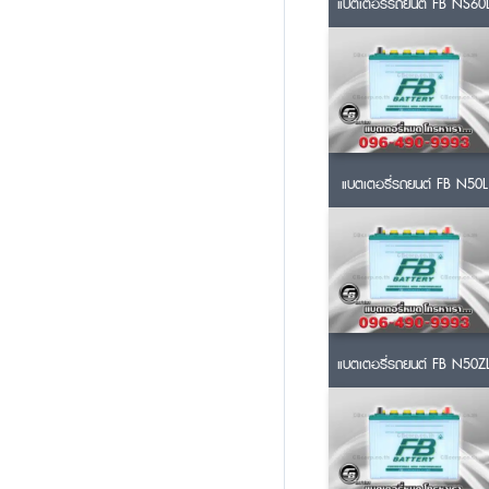
แบตเตอรี่รถยนต์ FB NS60
แบตเตอรี่รถยนต์ FB N50L
แบตเตอรี่รถยนต์ FB N50Z