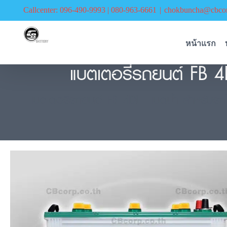
Skip
Callcenter: 096-490-9993 | 080-963-6661
|
chokbuncha@cbcor
to
content
หน้าแรก
แบตเตอรี่รถยนต์ FB 4
แบตเตอรี่รถยนต์ FB 4DLT แบตน้ำ สำหรับรถไถฟ