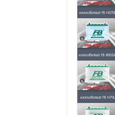
แบตเตอรี่รถยนต์ FB NS70
แบตเตอรี่รถยนต์ FB 80D26
แบตเตอรี่รถยนต์ FB N70L