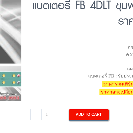
แบตเตอรี่ FB 4DLT ขุม
ราค
กร
ควา
แผ่
แบตเตอรี่ FB : รับประก
ราคารวมเทิร์น
ราคาอาจเปลี่
ADD TO CART
แบตเตอรี่
รถยนต์
FB