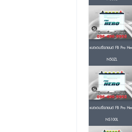
แบตเตอรี่รถยนต์ FB Pro He
N50ZL
แบตเตอรี่รถยนต์ FB Pro He
NS100L