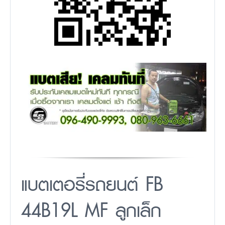
แบตเตอรี่รถยนต์ FB
44B19L MF ลูกเล็ก