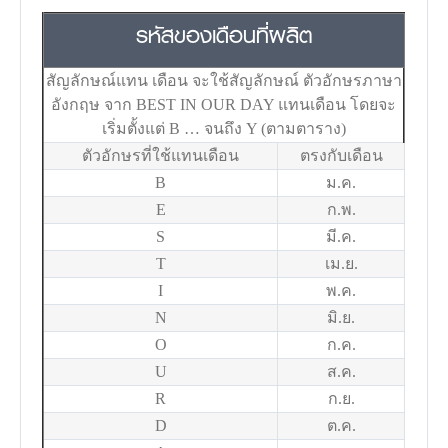
รหัสของเดือนที่ผลิต
สัญลักษณ์แทน เดือน จะใช้สัญลักษณ์ ตัวอักษรภาษา
อังกฤษ จาก BEST IN OUR DAY แทนเดือน โดยจะ
เริ่มตั้งแต่ B … จนถึง Y (ตามตาราง)
ตัวอักษรที่ใช้แทนเดือน
ตรงกับเดือน
B
ม.ค.
E
ก.พ.
S
มี.ค.
T
เม.ย.
I
พ.ค.
N
มิ.ย.
O
ก.ค.
U
ส.ค.
R
ก.ย.
D
ต.ค.