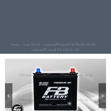
แบตเตอรี่รถยนต์ FB 44B19L MF ราคา
ประหยัด ลูกเล็กสุด ใช้งานได้แข็งแรง ทนทาน
สุดคุ้มที่สุด ใช้งานง่าย ไม่ต้องกังวลเรื่องน้ำ
กลั่น พร้อมติดตั้งฟรี 096-490-9993
Home
แบต JIS19L
แบตเตอรี่รถยนต์ FB กึ่งแห้ง JIS19L
แบตเตอรี่รถยนต์ FB 44B19L MF

