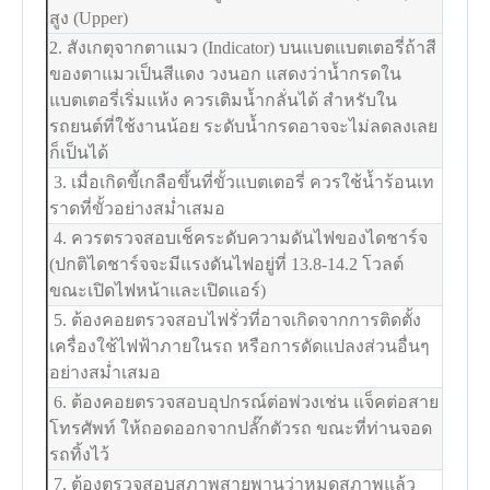
สูง (Upper)
2. สังเกตุจากตาแมว (Indicator) บนแบตแบตเตอรี่ถ้าสี
ของตาแมวเป็นสีแดง วงนอก แสดงว่าน้ำกรดใน
แบตเตอรี่เริ่มแห้ง ควรเติมน้ำกลั่นได้ สำหรับใน
รถยนต์ที่ใช้งานน้อย ระดับน้ำกรดอาจจะไม่ลดลงเลย
ก็เป็นได้
3. เมื่อเกิดขี้เกลือขึ้นที่ขั้วแบตเตอรี่ ควรใช้น้ำร้อนเท
ราดที่ขั้วอย่างสม่ำเสมอ
4. ควรตรวจสอบเช็คระดับความดันไฟของไดชาร์จ
(ปกติไดชาร์จจะมีแรงดันไฟอยู่ที่ 13.8-14.2 โวลต์
ขณะเปิดไฟหน้าและเปิดแอร์)
5. ต้องคอยตรวจสอบไฟรั่วที่อาจเกิดจากการติดตั้ง
เครื่องใช้ไฟฟ้าภายในรถ หรือการดัดแปลงส่วนอื่นๆ
อย่างสม่ำเสมอ
6. ต้องคอยตรวจสอบอุปกรณ์ต่อพ่วงเช่น แจ็คต่อสาย
โทรศัพท์ ให้ถอดออกจากปลั๊กตัวรถ ขณะที่ท่านจอด
รถทิ้งไว้
7. ต้องตรวจสอบสภาพสายพานว่าหมดสภาพแล้ว