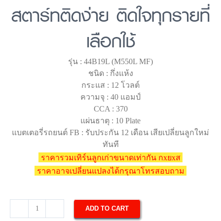
สตาร์ทติดง่าย ติดใจทุกรายที่
เลือกใช้
รุ่น : 44B19L (M550L MF)
ชนิด : กึ่งแห้ง
กระแส : 12 โวลต์
ความจุ : 40 แอมป์
CCA : 370
แผ่นธาตุ : 10 Plate
แบตเตอรี่รถยนต์ FB : รับประกัน 12 เดือน เสียเปลี่ยนลูกใหม่
ทันที
ราคารวมเทิร์นลูกเก่าขนาดเท่ากัน กxยxส
ราคาอาจเปลี่ยนแปลงได้กรุณาโทรสอบถาม
ADD TO CART
แบตเตอรี่