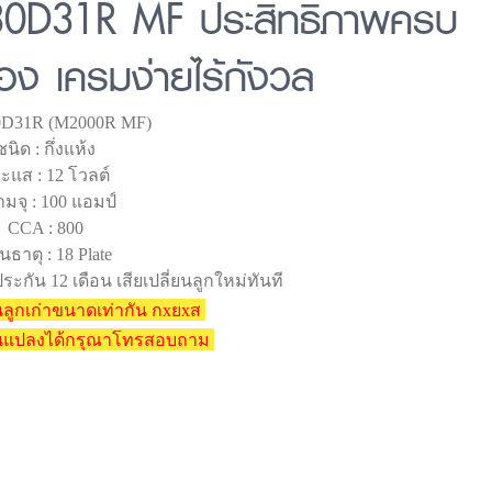
130D31R MF ประสิทธิภาพครบ
อง เครมง่ายไร้กังวล
130D31R (M2000R MF)
ชนิด : กึ่งแห้ง
ะแส : 12 โวลต์
มจุ : 100 แอมป์
CCA : 800
นธาตุ : 18 Plate
ระกัน 12 เดือน เสียเปลี่ยนลูกใหม่ทันที
ลูกเก่าขนาดเท่ากัน กxยxส
ยนแปลงได้กรุณาโทรสอบถาม