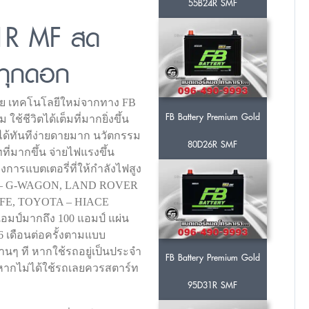
55B24R SMF
31R MF สด
ดทุกดอก
วลอย เทคโนโลยีใหม่จากทาง FB
FB Battery Premium Gold
้ชีวิตได้เต็มที่มากยิ่งขึ้น
นได้ทันทีง่ายดายมาก นวัตกรรม
80D26R SMF
ที่มากขึ้น จ่ายไฟแรงขึ้น
องการแบตเตอรี่ที่ให้กำลังไฟสูง
SHI – G-WAGON, LAND ROVER
 FE, TOYOTA – HIACE
อมป์มากถึง 100 แอมป์ แผ่น
 6 เดือนต่อครั้งตามแบบ
านๆ ที หากใช้รถอยู่เป็นประจำ
FB Battery Premium Gold
าหากไม่ได้ใช้รถเลยควรสตาร์ท
95D31R SMF