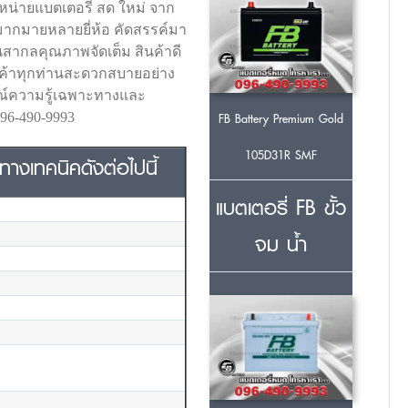
หน่ายแบตเตอรี่ สด ใหม่ จาก
มากมายหลายยี่ห้อ คัดสรรค์มา
นสากลคุณภาพจัดเต็ม สินค้าดี
ูกค้าทุกท่านสะดวกสบายอย่าง
รณ์ความรู้เฉพาะทางและ
FB Battery Premium Gold
96-490-9993
105D31R SMF
างเทคนิคดังต่อไปนี้
แบตเตอรี่ FB ขั้ว
จม น้ำ