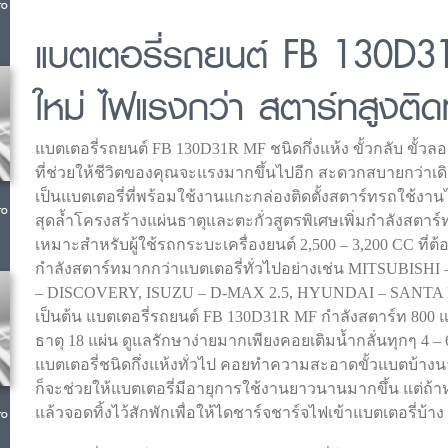
ro
แบตเตอรี่รถยนต์ FB 130D
ใหม่ ไฟแรงกว่า สตาร์ทสูงติ
แบตเตอรี่รถยนต์ FB 130D31R MF ชนิดกึ่งแห้ง ขั้วกลับ ขั้
ที่ช่วยให้ชีวิตของคุณจะแรงมากขึ้นไปอีก สะดวกสบายกว่าเดิม ใช
เป็นแบตเตอรี่ที่พร้อมใช้งานแกะกล่องติดตั้งสตาร์ทรถใช้งา
ro
สุดล้ำโครงสร้างแผ่นธาตุและตะกั่วสูตรพิเศษเพิ่มกำลังสตาร์ท
เหมาะสำหรับผู้ใช้รถกระบะเครื่องยนต์ 2,500 – 3,200 CC ที่ต้
กำลังสตาร์ทมากกว่าแบตเตอรี่ทั่วไปอย่างเช่น MITSUBI
– DISCOVERY, ISUZU – D-MAX 2.5, HYUNDAI – SANTA
เป็นต้น แบตเตอรี่รถยนต์ FB 130D31R MF กำลังสตาร์ท 800 แ
ธาตุ 18 แผ่น ดูแลรักษาง่ายมากเพียงคอยเติมน้ำกลั่นทุกๆ 4 –
แบตเตอรี่ชนิดกึ่งแห้งทั่วไป คอยทำความสะอาดขั้วแบตบ้างน
ก็จะช่วยให้แบตเตอรี่มีอายุการใช้งานยาวนานมากขึ้น แต่ถ้
ro
แล้วจอดทิ้งไว้สักพักเพื่อให้ไดชาร์จชาร์จไฟเข้าแบตเตอรี่บ้าง