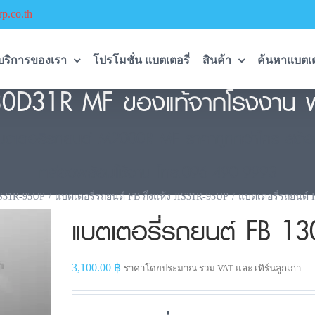
p.co.th
บริการของเรา
โปรโมชั่น แบตเตอรี่
สินค้า
ค้นหาแบตเต
30D31R MF ของแท้จากโรงงาน พ
บตเตอรี่รถยนต์ M2000R MF ราคาถูกกว่าใคร สต็อ
กล่องพร้อมใช้งาน โทร.096-490-9993
S31R-95UP
แบตเตอรี่รถยนต์ FB กึ่งแห้ง JIS31R-95UP
แบตเตอรี่รถยนต์
แบตเตอรี่รถยนต์ FB 1
3,100.00
฿
ราคาโดยประมาณ รวม VAT และ เทิร์นลูกเก่า