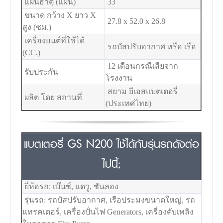
แผ่นธาตุ (แผ่น)
33
ขนาด กว้าง X ยาว X
27.8 x 52.0 x 26.8
สูง (ซม.)
เครื่องยนต์ที่ใช้ได้
รถบัสปรับอากาศ หรือ เรือ
(CC.)
12 เดือนกรณีเสียจาก
รับประกัน
โรงงาน
สยาม ยีเอสแบตเตอรี่
ผลิต โดย สถานที่
(ประเทศไทย)
แบตเตอรี่ GS N200 ใช้ได้กับรุ่นรถดังต่อ
ไปนี้;
ยี่ห้อรถ: เบ๊นซ์, แดวู, ซันลอง
รุ่นรถ: รถบัสปรับอากาศ, เรือประมงขนาดใหญ่, รถ
แทรคเตอร์, เครื่องปั่นไฟ Generators, เครื่องดับเพลิง