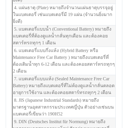
4. แผ่นธาตุ (Plate) หมายถึงจำนวนแผ่นธาตุบรรจุอยู่
ในแบตเตอรี่ เช่นแบตเตอรี่มี 19 แผ่น (จำนวนยิ่งมาก
ยิ่งดี)
5. แบตเตอรี่แบบน้ำ (Conventional Battery) หมายถึง
แบตเตอรี่ที่ต้องดูแลน้ำกลั่นทุกเดือน และต้องคอย
สตาร์ทรถทุกๆ 1 เดือน
6. แบตเตอรี่แบบกึ่งแห้ง (Hybrid Battery หรือ
Maintenance Free Car Battery ) หมายถึงแบตเตอรี่ที่
ต้องเติมน้ำทุก 6-12 เดือน และต้องคอยสตาร์ทรถทุกๆ
2 เดือน
7. แบตเตอรี่แบบแห้ง (Sealed Maintenance Free Car
Battery) หมายถึงแบตเตอรี่ที่ไม่ต้องดูแลน้ำกลั่นตลอด
อายุการใช้งาน และต้องคอยสตาร์ทรถทุกๆ 2 เดือน
8. JIS (Japanese Industrial Standards) หมายถึง
มาตรฐานอุตสาหกรรมประเทศญี่ปุ่น ตัวอย่างเช่นบน
แบตเตอรี่เขียนว่า 190H52
9. DIN (Deutsches Institut für Normung) หมายถึง