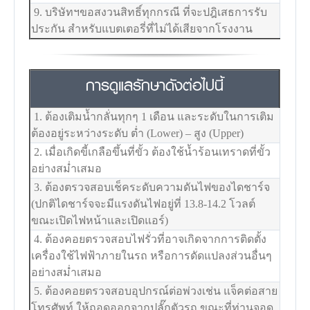
9. บริษัทฯขอสงวนสิทธิ์ทุกกรณี ที่จะปฎิเสธการรับ
ประกัน สำหรับแบตเตอรี่ที่ไม่ได้เสียจากโรงงาน
การดูแลรักษาดังต่อไปนี้
1. ต้องเติมน้ำกลั่นทุกๆ 1 เดือน และระดับในการเติม
ต้องอยู่ระหว่างระดับ ต่ำ (Lower) – สูง (Upper)
2. เมื่อเกิดขี้เกลือขึ้นที่ขั้ว ต้องใช้น้ำร้อนเทราดที่ขั้ว
อย่างสม่ำเสมอ
3. ต้องตรวจสอบเช็คระดับความดันไฟของไดชาร์จ
(ปกติไดชาร์จจะมีแรงดันไฟอยู่ที่ 13.8-14.2 โวลต์
ขณะเปิดไฟหน้าและเปิดแอร์)
4. ต้องคอยตรวจสอบไฟรั่วที่อาจเกิดจากการติดตั้ง
เครื่องใช้ไฟฟ้าภายในรถ หรือการดัดแปลงส่วนอื่นๆ
อย่างสม่ำเสมอ
5. ต้องคอยตรวจสอบอุปกรณ์ต่อพ่วงเช่น แจ็คต่อสาย
โทรศัพท์ ให้ถอดออกจากปลั๊กตัวรถ ขณะที่ท่านจอด