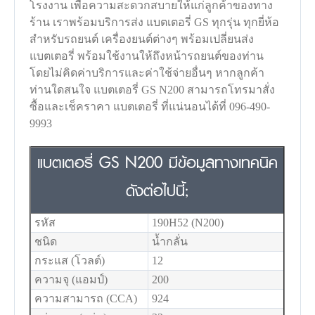
โรงงาน เพื่อความสะดวกสบายให้แก่ลูกค้าของทาง
ร้าน เราพร้อมบริการส่ง แบตเตอรี่ GS ทุกรุ่น ทุกยี่ห้อ
สำหรับรถยนต์ เครื่องยนต์ต่างๆ พร้อมเปลี่ยนส่ง
แบตเตอรี่ พร้อมใช้งานให้ถึงหน้ารถยนต์ของท่าน
โดยไม่คิดค่าบริการและค่าใช้จ่ายอื่นๆ หากลูกค้า
ท่านใดสนใจ แบตเตอรี่ GS N200 สามารถโทรมาสั่ง
ซื้อและเช็คราคา แบตเตอรี่ ที่แน่นอนได้ที่ 096-490-
9993
แบตเตอรี่ GS N200 มีข้อมูลทางเทคนิค
ดังต่อไปนี้;
รหัส
190H52 (N200)
ชนิด
น้ำกลั่น
กระแส (โวลต์)
12
ความจุ (แอมป์)
200
ความสามารถ (CCA)
924