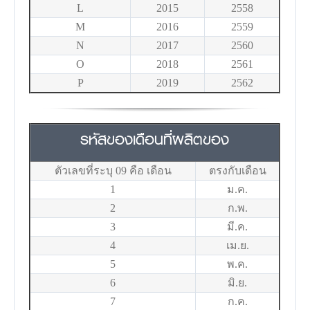
L
2015
2558
M
2016
2559
N
2017
2560
O
2018
2561
P
2019
2562
รหัสของเดือนที่ผลิตของ
ตัวเลขที่ระบุ 09 คือ เดือน
ตรงกับเดือน
1
ม.ค.
2
ก.พ.
3
มี.ค.
4
เม.ย.
5
พ.ค.
6
มิ.ย.
7
ก.ค.