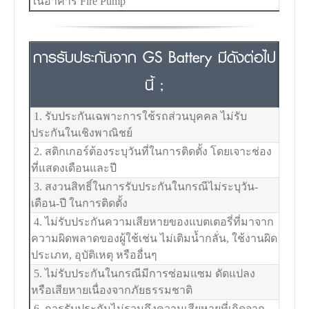
ในอาคาร Fire Pump
การรับประกันจาก GS Battery มีดังต่อไป
นี้ ;
1. รับประกันเฉพาะการใช้รถส่วนบุคคล ไม่รับ
ประกันในเชิงพาณิชย์
2. สติกเกอร์ต้องระบุวันที่ในการติดตั้ง โดยเจาะช่อง
ที่แสดงเดือนและปี
3. สงวนสิทธิ์ในการรับประกันในกรณีไม่ระบุวัน-
เดือน-ปี ในการติดตั้ง
4. ไม่รับประกันความเสียหายของแบตเตอรี่ที่มาจาก
ความผิดพลาดของผู้ใช้เช่น ไม่เติมน้ำกลั่น, ใช้งานผิด
ประเภท, อุบัติเหตุ หรืออื่นๆ
5. ไม่รับประกันในกรณีมีการซ่อมแซม ดัดแปลง
หรือเสียหายเนื่องจากภัยธรรมชาติ
6. การรับประกันไม่รวมถึงความเสียหายที่เกิดจาก