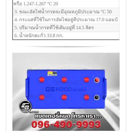
หรือ 1.247-1.267
°C
20
3. ขณะอัดไฟน้ำกรดจะมีอุณหภูมิประมาณ
°C
50
4. กระแสที่ใช้ในการอัดไฟอยู่ทีประมาณ 17.0 แอมป์
5. ปริมาณน้ำกรดที่ใช้เติมอยู่ที่ 14.5 ลิตร
6. น้ำหนักตะกั่ว 33.8 กก.