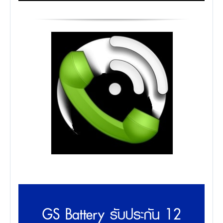
GS Battery รับประกัน 12