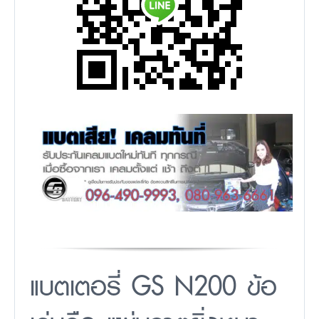
แบตเตอรี่ GS N200 ข้อ