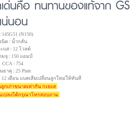
ดเด่นคือ ทนทานของแท้จาก GS
แน่นอน
น : 145G51 (N150)
นิด : น้ำกลั่น
ะแส : 12 โวลต์
มจุ : 150 แอมป์
CCA : 754
นธาตุ : 25 Plate
12 เดือน แบตเสียเปลี่ยนลูกใหม่ให้ทันที
ลูกเก่าขนาดเท่ากัน กxยxส
ยนแปลงได้กรุณาโทรสอบถาม