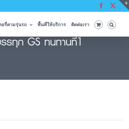
Facebook
X
อรี่ตามรุ่นรถ
พื้นที่ให้บริการ
ติดต่อเรา
บรรทุก GS ทนทานที่1
าตรฐานไม่สูงมาก สอบถามได้ที่นี่ ส่งเปลี่ยน