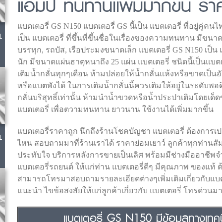
แอมป์ ทนทานเเพิ่มมากขึ้น รา
แบตเตอรี่ GS N150 แบตเตอรี่ GS นี้เป็น แบตเตอรี่ ที่อยู่คู่
L
เป็น แบตเตอรี่ ที่ขึ้นที่ขึ้นชื่อในเรื่องของความทนทาน มีข
บรรทุก, รถบัส, เรือประมงขนาดเล็ก แบตเตอรี่ GS N150 เป็น 
นัก มีขนาดแผ่นธาตุหนาถึง 25 แผ่น แบตเตอรี่ ชนิดนี้เป็นแบตเ
เติมน้ำกลั่นทุกๆเดือน ห้ามปล่อยให้น้ำกลั่นแห้งหรือขาดเป็
หรือแบตพังได้ ในการเติมน้ำกลั่นนี้ควรเติมให้อยู่ในระดับพอ
กลั่นบริสุทธิ์เท่านั้น ห้ามนำน้ำขวดหรือน้ำประปาเติมโดยเด็ด
แบตเตอรี่ เพื่อตวามทนทาน ยาวนาน ใช้งานได้เพิ่มมากขึ้น
แบตเตอรี่ราคาถูก นึกถึงร้านโชคบัญชา แบตเตอรี่ ต้องการเปลี่
L
ไหน สอบถามมาที่ร้านเราได้ ราคาย่อมเยาว์ ลูกค้าทุกท่านสัม
ประทับใจ บริการหลังการขายเป็นเลิศ พร้อมมีช่างมืออาชีพ
แบตเตอรี่รถยนต์ ให้แก่ท่าน แบตเตอรี่ดีๆ มีคุณภาพ ของแท้ ต
สามารถโทรมาสอบถามรายละเอียดต่างๆเพิ่มเติมเกี่ยวกับแบตเตอ
แนะนำ ไขข้อสงสัยให้แก่ลูกค้าเกี่ยวกับ แบตเตอรี่ โทรด่วนม
แบตเตอรี่ GS N150 มีข้อมูลทางเทคนิ