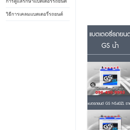
การดูแลรักษาแบตเตอรี่รถยนต์
วิธีการเคลมแบตเตอรี่รถยนต์
แบตเตอรี่รถยนต
GS น้ำ
แบตรถยนต์ GS NS40ZL รา