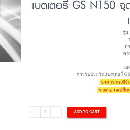
แบตเตอรี่ GS N150 จุ
รุ่
ช
กร
ควา
แผ่
การรับประกันแบตเตอรี่ GS 
ราคารวมเทิร์น
ราคาอาจเปลี่
ADD TO CART
แบตเตอรี่
GS
N150