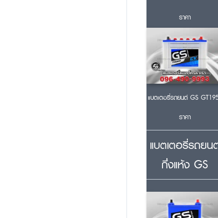
ราคา
แบตเตอรี่รถยนต์ GS GT19
ราคา
แบตเตอรี่รถยนต
กึ่งแห้ง GS