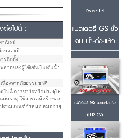
Double Lid
ต่อไปนี้ ;
แบตเตอรี่ GS ขั้ว
จม น้ำ-กึ่ง-แห้ง
พาณิชย์
ดือนและปี
ารติดตั้ง
าดของผู้ใช้เช่น ไม่เติมน้ำ
เนื่องจากภัยธรรมชาติ
่อไปนี้ การชาร์จหรือประจุไฟ
แผ่นธาตุ ใช้สารเคมีหรือของ
แบตเตอรี่ GS SuperDin75
นไปตามเกณฑ์กำหนด หมดอายุ
(LN3 CV)