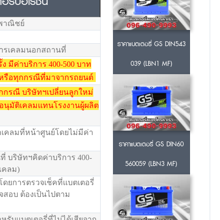
ร์ปอเรชั่น
พาณิชย์
ราคาแบตเตอรี่ GS DIN543
ริการเคลมนอกสถานที่
039 (LBN1 MF)
้ง มีค่าบริการ 400-500 บาท
ว หรือทุกกรณีที่มาจากรถยนต์
กกรณี บริษัทฯเปลี่ยนลูกใหม่
าจอนุมัติเคลมแทนโรงงานผู้ผลิต
เคลมที่หน้าศูนย์โดยไม่มีค่า
ราคาแบตเตอรี่ GS DIN60
่ บริษัทฯคิดค่าบริการ 400-
560059 (LBN3 MF)
่เคลม)
ดยการตรวจเช็คที่แบตเตอรี่
วจสอบ ต้องเป็นไปตาม
รับแบตเตอรี่ที่ไม่ได้เสียจาก