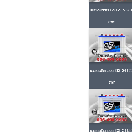
แบตเตอรี่รถยนต์ GS NS70
ราคา
แบตเตอรี่รถยนต์ GS GT12
ราคา
แบตเตอรี่รถยนต์ GS GT15