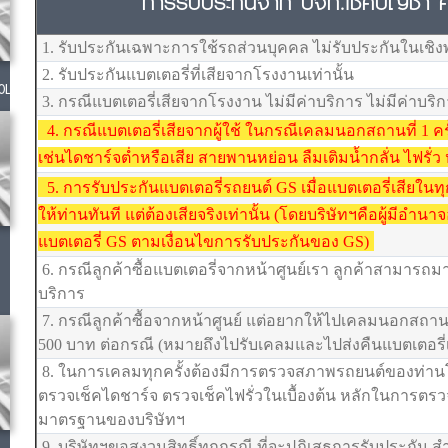
การรับประกันจาก บจก.โชคบัญชา คอ
1. รับประกันเฉพาะการใช้รถส่วนบุคคล ไม่รับประกันในเชิง
2. รับประกันแบตเตอรี่ที่เสียจากโรงงานเท่านั้น
0L
3. กรณีแบตเตอรี่เสียจากโรงงาน ไม่มีค่าบริการ ไม่มีค่าบ
4. กรณีแบตเตอรี่เสียจากผู้ใช้ ในกรณีเคลมนอกสถานที่ 1 ครั
เช่นไดชาร์จต่ำหรือเสีย สายพานหย่อน ลืมเติมน้ำกลั่น ไฟรั่
5. การรับประกันแบตเตอรี่รถยนต์ GS เมื่อแบตเตอรี่เสียในทุ
ให้ท่านทันที แต่ต้องเสียจริงเท่านั้น (โดยบริษัทฯคือผู้มีอำน
แบตเตอรี่ GS ตามเงื่อนไขการรับประกันของ GS)
6. กรณีลูกค้าซื้อแบตเตอรี่จากหน้าศูนย์เรา ลูกค้าสามารถมา
บริการ
7. กรณีลูกค้าซื้อจากหน้าศูนย์ แต่อยากให้ไปเคลมนอกสถานที
500 บาท ต่อกรณี (หมายถึงไปรับเคลมและไปส่งคืนแบตเตอรี
8. ในการเคลมทุกครั้งต้องมีการตรวจสภาพรถยนต์ของท่านโ
ตรวจเช็คไดชาร์จ ตรวจเช็คไฟรั่วในเบื้องต้น หลักในการตร
มาตรฐานของบริษัทฯ
9. บริษัทฯขอสงวนสิทธิ์ทุกกรณี ที่จะปฎิเสธการรับประกัน สำห