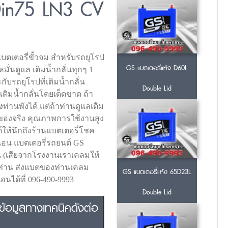
Din75 LN3 CV
ป
แบตเตอรี่ขั้วจม สำหรับรถยุโรป
GS แบตเตอรี่แห้ง D60L
มั่นดูแล เติมน้ำกลั่นทุกๆ 1
บรถยุโรปที่เติมน้ำกลั่น
Double Lid
เติมน้ำกลั่นโดยเด็ดขาด ถ้า
ท่านพังได้ แต่ถ้าท่านดูแลเติม
ทานของจริง คุณภาพการใช้งานสูง
ต์ให้นึกถึงร้านแบตเตอรี่โชค
่นอน แบตเตอรี่รถยนต์ GS
อน (เสียจากโรงงานเราเคลมให้
ห้ท่าน ส่งแบตของท่านเคลม
GS แบตเตอรี่แห้ง 65D23L
นได้ที่ 096-490-9993
Double Lid
้อมูลทางเทคนิคดังต่อ