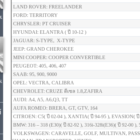
LAND ROVER: FREELANDER
FORD: TERRITORY
0L
CHRYSLER: PT CRUISER
HYUNDAI: ELANTRA ( ปี 10-12 )
JAGUAR: S-TYPE, X-TYPE
JEEP: GRAND CHEROKEE
MINI COOPER: COOPER CONVERTIBLE
PEUGEOT: 405, 406, 407
SAAB: 95, 900, 9000
5L
OPEL: VECTRA, CALIBRA
CHEVROLET: CRUZE ดีเซล 1.8,ZAFIRA
AUDI: A4, A5, A6,Q3, TT
AUFA ROMEO: BRERA, GT, GTV, 164
์
CITROEN: C5( ปี 02-04 ), XANTIA( ปี 94-95 ), EVASION( ปี 
BMW: 316 – 318 (E30)( ปี 82-92 ), 316i-328i(E36)( ปี 92-00 ), 5
VOLKSWAGEN: CARAVELLE, GOLF, MULTIVAN, PASSA