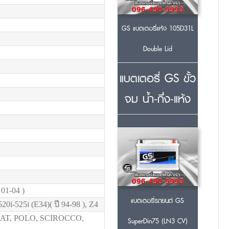
GS แบตเตอรี่แห้ง 105D31L
Double Lid
แบตเตอรี่ GS ขั้ว
จม น้ำ-กึ่ง-แห้ง
01-04 )
แบตเตอรี่รถยนต์ GS
20i-525i (E34)( ปี 94-98 ), Z4
T, POLO, SCIROCCO,
SuperDin75 (LN3 CV)