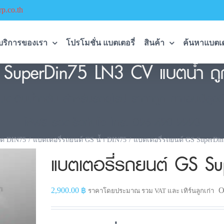
p.co.th
บริการของเรา
โปรโมชั่น แบตเตอรี่
สินค้า
ค้นหาแบตเต
 SuperDin75 LN3 CV แบตน้ำ ถูกท
ติมน้ำกลั่น สำหรับรถยุโรป ราคาถูก ค่าแอมป์สูงถึ
ให้ฟรี รวดเร็วทันใจ โทร. 096-490-9993
ต DIN75
แบตเตอรี่รถยนต์ GS น้ำ DIN75
แบตเตอรี่รถยนต์ GS SuperDi
แบตเตอรี่รถยนต์ GS S
2,900.00
฿
O
ราคาโดยประมาณ รวม VAT และ เทิร์นลูกเก่า