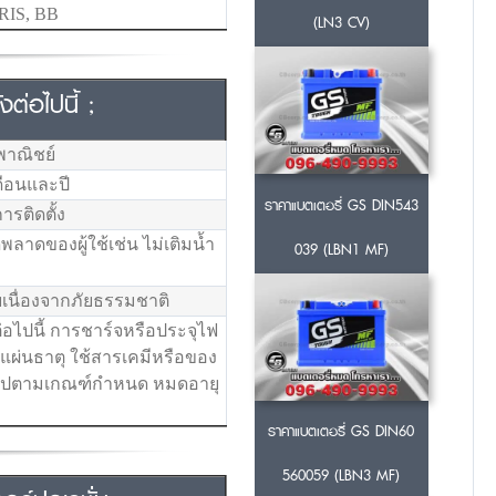
RIS, BB
(LN3 CV)
ต่อไปนี้ ;
พาณิชย์
ดือนและปี
ราคาแบตเตอรี่ GS DIN543
ารติดตั้ง
าดของผู้ใช้เช่น ไม่เติมน้ำ
039 (LBN1 MF)
เนื่องจากภัยธรรมชาติ
่อไปนี้ การชาร์จหรือประจุไฟ
แผ่นธาตุ ใช้สารเคมีหรือของ
นไปตามเกณฑ์กำหนด หมดอายุ
ราคาแบตเตอรี่ GS DIN60
560059 (LBN3 MF)