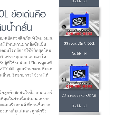
Double Lid
L ข้อเด่นคือ
ิมน้ำกลั่น
นิยมเปิดตัวผลิตภัณฑ์ใหม่ MFX
GS แบตเตอรี่แห้ง D60L
นได้ทนทานมากยิ่งขึ้นเป็น
ษาตอบโจทย์การใช้ชีวิตยุคใหม่
Double Lid
รี่ เพราะถูกออกแบบมาให้
บผู้ที่ใช้รถน้อย 1 ปีควรดูแลที
S MFX 60L ดูแลรักษาตามที่บอก
ุ่นอื่นๆ. ยืดอายุการใช้งานได้
อลูกค้าตัดสินใจซื้อ แบตเตอรี่
GS แบตเตอรี่แห้ง 65D23L
ที่สุดในย่านนี้แน่นอน เพราะ
เตอรี่รถยนต์ ที่ท่านซื้อจาก
Double Lid
องเก่าเก็บแน่นอน ลูกค้าจึง