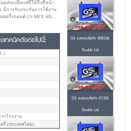
มส่งเปลี่ยนฟรีให้ถึงที่หน้า
0L มีการรับประกันการใช้งาน
แบตเตอรี่รถยนต์ GS MFX 60L
ทคนิคดังต่อไปนี้;
GS แบตเตอรี่แห้ง 80D26L
Double Lid
L )
GS แบตเตอรี่แห้ง D120L
Double Lid
ยจากโรงงาน
รี่ (ประเทศไทย)