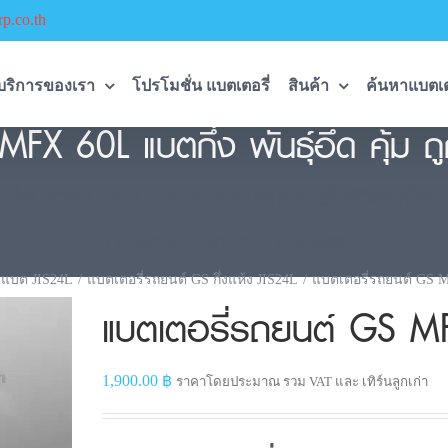
p.co.th
บริการของเรา
โปรโมชั่น แบตเตอรี่
สินค้า
ค้นหาแบตเต
MFX 60L แบตกึ่ง พันธุ์อึด คุ้ม 
ม่ล่าสุด MFX Series ตอบโจทย์การใช้ชีวิตยุคใหม่ สะ
เบอร์096-490-9993 ส่งฟรี
แบต JIS24L
แบตเตอรี่รถยนต์ GS กึ่งแห้ง JIS24L
แบตเตอรี่รถยนต์ GS 
แบตเตอรี่รถยนต์ GS M
1,900.00
฿
ราคาโดยประมาณ รวม VAT และ เทิร์นลูกเก่า