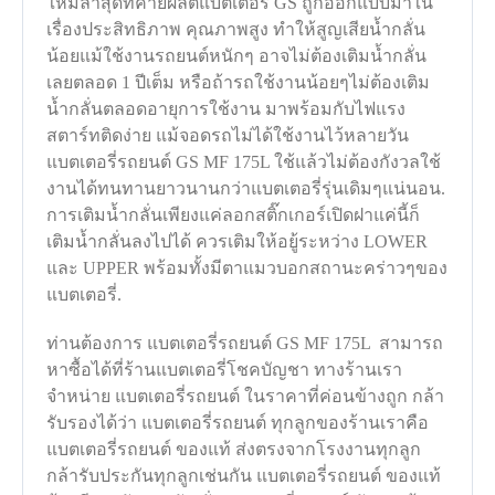
ใหม่ล่าสุดที่ค่ายผลิตแบตเตอรี่ GS ถูกออกแบบมาใน
เรื่องประสิทธิภาพ คุณภาพสูง ทำให้สูญเสียน้ำกลั่น
น้อยแม้ใช้งานรถยนต์หนักๆ อาจไม่ต้องเติมน้ำกลั่น
เลยตลอด 1 ปีเต็ม หรือถ้ารถใช้งานน้อยๆไม่ต้องเติม
น้ำกลั่นตลอดอายุการใช้งาน มาพร้อมกับไฟแรง
สตาร์ทติดง่าย แม้จอดรถไม่ได้ใช้งานไว้หลายวัน
แบตเตอรี่รถยนต์ GS MF 175L ใช้แล้วไม่ต้องกังวลใช้
งานได้ทนทานยาวนานกว่าแบตเตอรี่รุ่นเดิมๆแน่นอน.
การเติมน้ำกลั่นเพียงแค่ลอกสติ๊กเกอร์เปิดฝาแค่นี้ก็
เติมน้ำกลั่นลงไปได้ ควรเติมให้อยู้ระหว่าง LOWER
และ UPPER พร้อมทั้งมีตาแมวบอกสถานะคร่าวๆของ
แบตเตอรี่.
ท่านต้องการ แบตเตอรี่รถยนต์ GS MF 175L สามารถ
หาซื้อได้ที่ร้านแบตเตอรี่โชคบัญชา ทางร้านเรา
จำหน่าย แบตเตอรี่รถยนต์ ในราคาที่ค่อนข้างถูก กล้า
รับรองได้ว่า แบตเตอรี่รถยนต์ ทุกลูกของร้านเราคือ
แบตเตอรี่รถยนต์ ของแท้ ส่งตรงจากโรงงานทุกลูก
กล้ารับประกันทุกลูกเช่นกัน แบตเตอรี่รถยนต์ ของแท้