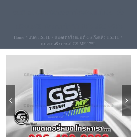
รันตี ของแท้ส่งตรงจากโรงงานแน่นอน ส่ง
เปลี่ยนฟรี เช็คราคาได้ที่นี่ 096-490-9993
Home
แบต JIS31L
แบตเตอรี่รถยนต์ GS กึ่งแห้ง JIS31L
แบตเตอรี่รถยนต์ GS MF 175L

