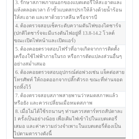
3. รักษาสภาพภายนอกของแบตเตอรี่ให้สะอาดและ
แห้งตลอดเวลา ถ้าขั้วแบตสกปรกให้ล้างด้วยน้ำร้อน
ให้สะอาด และทาด้วยวาสลีน หรือจารบี
4. ต้องตรวจสอบเช็คระดับความดันไฟของไดชาร์จ
(ปกติไดชาร์จจะมีแรงดันไฟอยู่ที่ 13.8-14.2 โวลต์
ขณะเปิดไฟหน้าและเปิดแอร์)
5. ต้องคอยตรวจสอบไฟรั่วที่อาจเกิดจากการติดตั้ง
เครื่องใช้ไฟฟ้าภายในรถ หรือการดัดแปลงส่วนอื่นๆ
อย่างสม่ำเสมอ
6. ต้องคอยตรวจสอบอุปกรณ์ต่อพ่วงเช่น แจ็คต่อสาย
โทรศัพท์ ให้ถอดออกจากปลั๊กตัวรถ ขณะที่ท่านจอด
รถทิ้งไว้
7. ต้องตรวจสอบสภาพสายพานว่าหมดสภาพแล้ว
หรือยัง และควรเปลี่ยนเมื่อหมดสภาพ
8. เมื่อไม่ได้ใช้รถนานๆ ท่านควรสตาร์ทรถสัปดาละ
1 ครั้งเป็นอย่างน้อย เพื่อเติมไฟเข้าไปในแบตเตอรี่
เสมอ และค่าความถ่วงจำเพาะในแบตเตอรี่ต้องเป็น
ไปตามตารางดังนี้