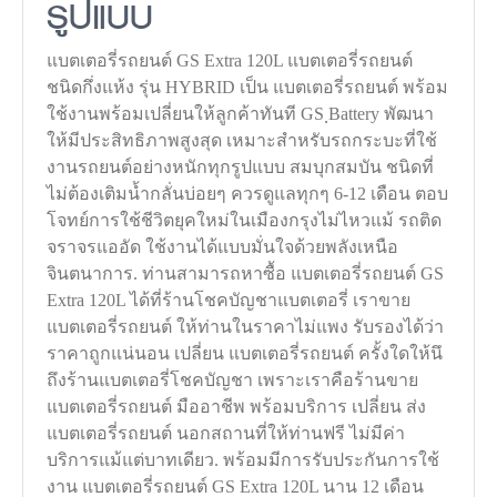
รูปแบบ
แบตเตอรี่รถยนต์ GS Extra 120L แบตเตอรี่รถยนต์
ชนิดกึ่งแห้ง รุ่น HYBRID เป็น แบตเตอรี่รถยนต์ พร้อม
ใช้งานพร้อมเปลี่ยนให้ลูกค้าทันที GS ฺBattery พัฒนา
ให้มีประสิทธิภาพสูงสุด เหมาะสำหรับรถกระบะที่ใช้
งานรถยนต์อย่างหนักทุกรูปแบบ สมบุกสมบัน ชนิดที่
ไม่ต้องเติมน้ำกลั่นบ่อยๆ ควรดูแลทุกๆ 6-12 เดือน ตอบ
โจทย์การใช้ชีวิตยุคใหม่ในเมืองกรุงไม่ไหวแม้ รถติด
จราจรแออัด ใช้งานได้แบบมั่นใจด้วยพลังเหนือ
จินตนาการ. ท่านสามารถหาซื้อ แบตเตอรี่รถยนต์ GS
Extra 120L ได้ที่ร้านโชคบัญชาแบตเตอรี่ เราขาย
แบตเตอรี่รถยนต์ ให้ท่านในราคาไม่แพง รับรองได้ว่า
ราคาถูกแน่นอน เปลี่ยน แบตเตอรี่รถยนต์ ครั้งใดให้นึ
ถึงร้านแบตเตอรี่โชคบัญชา เพราะเราคือร้านขาย
แบตเตอรี่รถยนต์ มืออาชีพ พร้อมบริการ เปลี่ยน ส่ง
แบตเตอรี่รถยนต์ นอกสถานที่ให้ท่านฟรี ไม่มีค่า
บริการแม้แต่บาทเดียว. พร้อมมีการรับประกันการใช้
งาน แบตเตอรี่รถยนต์ GS Extra 120L นาน 12 เดือน