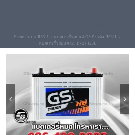
การใช้งานให้ดีขึ้นกว่าเดิม แต่คงไว้ซึ่งราคาเดิม
โทรสั่งโชคบัญชา 096-490-9993
Home
แบต JIS31L
แบตเตอรี่รถยนต์ GS กึ่งแห้ง JIS31L
แบตเตอรี่รถยนต์ GS Extra 120L

