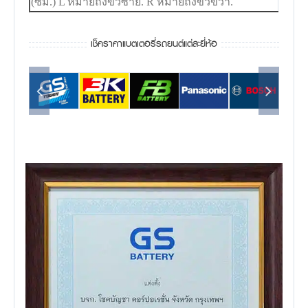
(ซม.) L หมายถึงขั้วซ้าย. R หมายถึงขั้วขวา.
เช็คราคาแบตเตอรี่รถยนต์แต่ละยี่ห้อ