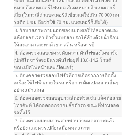
ของตาแมวเป็นสีเขียวหมายถึงแบตเตอรี่มีไฟ สีขาว
หมายถึงแบตเตอรี่ไฟหมด สีแดงหมายถึงแบตเตอรี่
เสีย (ในกรณีถ้าแบตเตอรี่สีเขียวแต่ใช้เกิน 70,000 กม.
รถติด 1 ชม ถือว่าใช้ 70 กม. แบตเตอรี่ก็เสียได้)
3. รักษาสภาพภายนอกของแบตเตอรี่ให้สะอาดและ
แห้งตลอดเวลา ถ้าขั้วแบตสกปรกให้ล้างด้วยน้ำร้อน
ให้สะอาด และทาด้วยวาสลีน หรือจารบี
4. ต้องตรวจสอบเช็คระดับความดันไฟของไดชาร์จ
(ปกติไดชาร์จจะมีแรงดันไฟอยู่ที่ 13.8-14.2 โวลต์
ขณะเปิดไฟหน้าและเปิดแอร์)
5. ต้องคอยตรวจสอบไฟรั่วที่อาจเกิดจากการติดตั้ง
เครื่องใช้ไฟฟ้าภายในรถ หรือการดัดแปลงส่วนอื่นๆ
อย่างสม่ำเสมอ
6. ต้องคอยตรวจสอบอุปกรณ์ต่อพ่วงเช่น แจ็คต่อสาย
โทรศัพท์ ให้ถอดออกจากปลั๊กตัวรถ ขณะที่ท่านจอด
รถทิ้งไว้
7. ต้องตรวจสอบสภาพสายพานว่าหมดสภาพแล้ว
หรือยัง และควรเปลี่ยนเมื่อหมดสภาพ