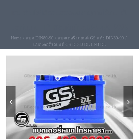
แรง จ่ายไฟได้เสถียรตลอดอายุการใช้งาน รับ
ประกันนาน 12 เดือนเต็มโทร.096-490-9993
Home
แบต DIN80-90
แบตเตอรี่รถยนต์ GS แห้ง DIN80-90
แบตเตอรี่รถยนต์ GS DD80 DL LN3 DL

