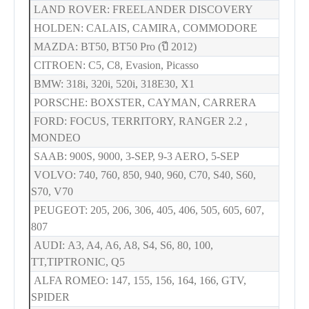
LAND ROVER: FREELANDER DISCOVERY
HOLDEN: CALAIS, CAMIRA, COMMODORE
MAZDA: BT50, BT50 Pro (ปี 2012)
CITROEN: C5, C8, Evasion, Picasso
BMW: 318i, 320i, 520i, 318E30, X1
PORSCHE: BOXSTER, CAYMAN, CARRERA
FORD: FOCUS, TERRITORY, RANGER 2.2 ,
MONDEO
SAAB: 900S, 9000, 3-SEP, 9-3 AERO, 5-SEP
VOLVO: 740, 760, 850, 940, 960, C70, S40, S60,
S70, V70
PEUGEOT: 205, 206, 306, 405, 406, 505, 605, 607,
807
AUDI: A3, A4, A6, A8, S4, S6, 80, 100,
TT,TIPTRONIC, Q5
ALFA ROMEO: 147, 155, 156, 164, 166, GTV,
SPIDER