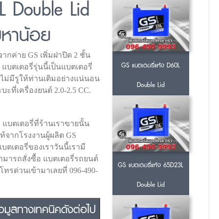
L Double Lid
ญหาน้อย
กค่าย GS เพิ่มฝาปิด 2 ชั้น
GS แบตเตอรี่แห้ง D60L
บตเตอรี่รุ่นนี้เป็นแบตเตอรี่
ไม่มีรูให้ท่านเติมอย่างแน่นอน
Double Lid
ะที่เครื่องยนต์ 2.0-2.5 CC.
 แบตเตอรี่ที่ร้านเราขายนั้น
แท้จากโรงงานผู้ผลิต GS
บตเตอรี่ของเราวันนี้เรามี
มารถสั่งซื้อ แบตเตอรี่รถยนต์
GS แบตเตอรี่แห้ง 65D23L
พโทรด่วนเข้ามาเลยที่ 096-490-
Double Lid
อมูลทางเทคนิคดังต่อไป