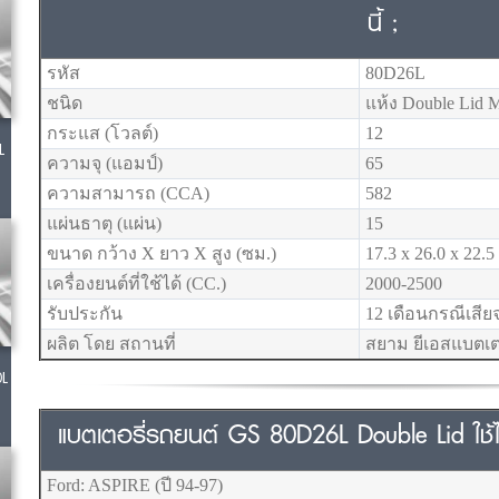
นี้ ;
รหัส
80D26L
ชนิด
แห้ง Double Lid 
กระแส (โวลต์)
12
L
ความจุ (แอมป์)
65
ความสามารถ (CCA)
582
แผ่นธาตุ (แผ่น)
15
ขนาด กว้าง X ยาว X สูง (ซม.)
17.3 x 26.0 x 22.5
เครื่องยนต์ที่ใช้ได้ (CC.)
2000-2500
รับประกัน
12 เดือนกรณีเสี
ผลิต โดย สถานที่
สยาม ยีเอสแบตเต
0L
แบตเตอรี่รถยนต์ GS 80D26L Double Lid ใช้ได้ก
Ford: ASPIRE (ปี 94-97)