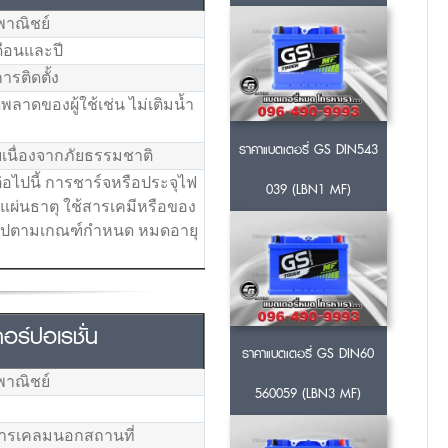
พาณิชย์
ดือนและปี
ารติดตั้ง
าดของผู้ใช้เช่น ไม่เติมน้ำ
ราคาแบตเตอรี่ GS DIN543
เนื่องจากภัยธรรมชาติ
่อไปนี้ การชาร์จหรือประจุไฟ
039 (LBN1 MF)
แผ่นธาตุ ใช้สารเคมีหรือของ
นไปตามเกณฑ์กำหนด หมดอายุ
ร์ปอเรชั่น
ราคาแบตเตอรี่ GS DIN60
พาณิชย์
560059 (LBN3 MF)
ริการเคลมนอกสถานที่