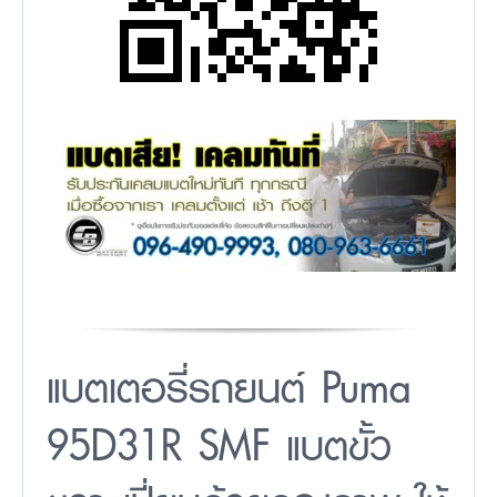
แบตเตอรี่รถยนต์ Puma
95D31R SMF แบตขั้ว