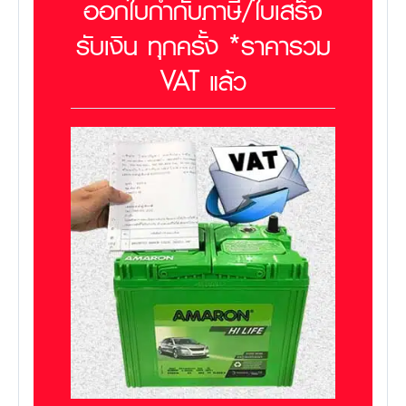
ออกใบกำกับภาษี/ใบเสร็จ
รับเงิน ทุกครั้ง *ราคารวม
VAT แล้ว