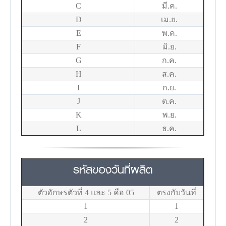
C
มี.ค.
D
เม.ย.
E
พ.ค.
F
มิ.ย.
G
ก.ค.
H
ส.ค.
I
ก.ย.
J
ต.ค.
K
พ.ย.
L
ธ.ค.
รหัสของวันที่ผลิต
ตัวอักษรตัวที่ 4 และ 5 คือ 05
ตรงกับวันที่
1
1
2
2