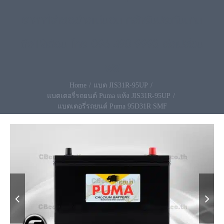
ราคาที่จ่ายอย่างแน่นอน กล้ารับประกันนาน
ถึง12เดือน โทร 096-490-9993 ส่งเปลี่ยน
ฟรี
Home
แบต JIS31R-95UP
แบตเตอรี่รถยนต์ Puma แห้ง JIS31R-95UP
แบตเตอรี่รถยนต์ Puma 95D31R SMF

