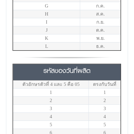
G
ก.ค.
H
ส.ค.
I
ก.ย.
J
ต.ค.
K
พ.ย.
L
ธ.ค.
รหัสของวันที่ผลิต
ตัวอักษรตัวที่ 4 และ 5 คือ 05
ตรงกับวันที่
1
1
2
2
3
3
4
4
5
5
6
6