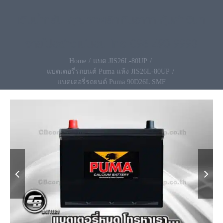
เติมน้ำกลั่น คุณภาพเลิศเกินราคา คุ้มค่าเงินที่
จ่ายไปอย่างแน่นอน โทร 096-490-9993
Home
แบต JIS26L-80UP
แบตเตอรี่รถยนต์ Puma แห้ง JIS26L-80UP
แบตเตอรี่รถยนต์ Puma 90D26L SMF

