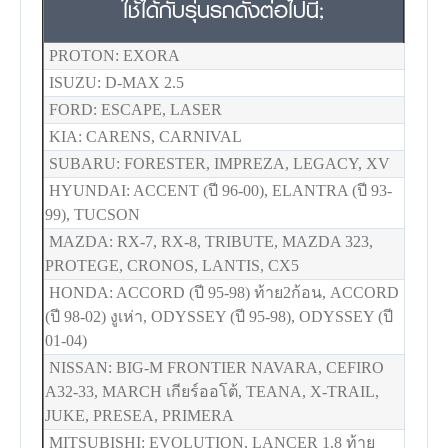
ใช้ได้กับรุ่นรถดังต่อไปนี้;
PROTON: EXORA
ISUZU: D-MAX 2.5
FORD: ESCAPE, LASER
KIA: CARENS, CARNIVAL
SUBARU: FORESTER, IMPREZA, LEGACY, XV
HYUNDAI: ACCENT (ปี 96-00), ELANTRA (ปี 93-
99), TUCSON
MAZDA: RX-7, RX-8, TRIBUTE, MAZDA 323,
PROTEGE, CRONOS, LANTIS, CX5
HONDA: ACCORD (ปี 95-98) ท้าย2ก้อน, ACCORD
(ปี 98-02) งูเห่า, ODYSSEY (ปี 95-98), ODYSSEY (ปี
01-04)
NISSAN: BIG-M FRONTIER NAVARA, CEFIRO
A32-33, MARCH เกียร์ออโต้, TEANA, X-TRAIL,
JUKE, PRESEA, PRIMERA
MITSUBISHI: EVOLUTION, LANCER 1.8 ท้าย