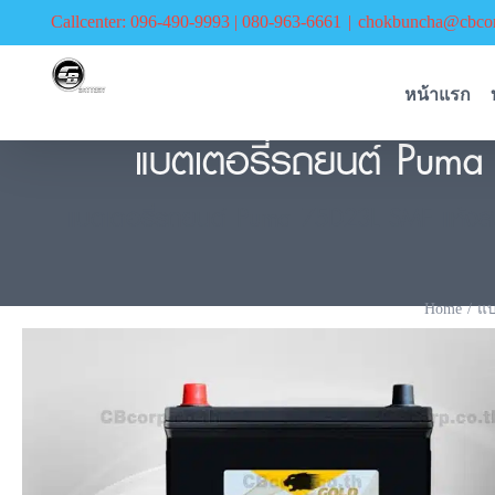
Skip
Callcenter: 096-490-9993 | 080-963-6661
|
chokbuncha@cbcor
to
content
หน้าแรก
แบตเตอรี่รถยนต์ Puma
แบตเตอรี่รถยนต์ Puma 75D23L SMF แห้งสนิท 
Home
แบ