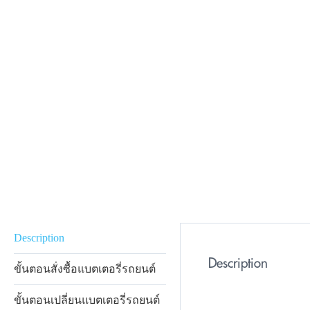
Description
Description
ขั้นตอนสั่งซื้อแบตเตอรี่รถยนต์
ขั้นตอนเปลี่ยนแบตเตอรี่รถยนต์