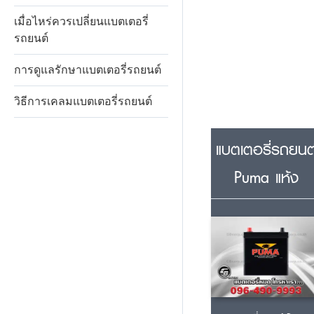
เมื่อไหร่ควรเปลี่ยนแบตเตอรี่
รถยนต์
การดูแลรักษาแบตเตอรี่รถยนต์
วิธีการเคลมแบตเตอรี่รถยนต์
แบตเตอรี่รถยนต
Puma แห้ง