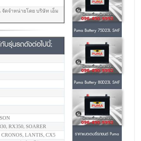
 จัดจำหน่ายโดย บริษัท เอ็ม
Puma Battery 75D23L SMF
บรุ่นรถดังต่อไปนี้;
Puma Battery 80D23L SMF
CSON
330, RX350, SOARER
ราคาแบตเตอรี่รถยนต์ Puma
, CRONOS, LANTIS, CX5