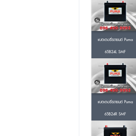
แบตเตอรี่รถยนต์ Puma
65B24L SMF
แบตเตอรี่รถยนต์ Puma
65B24R SMF