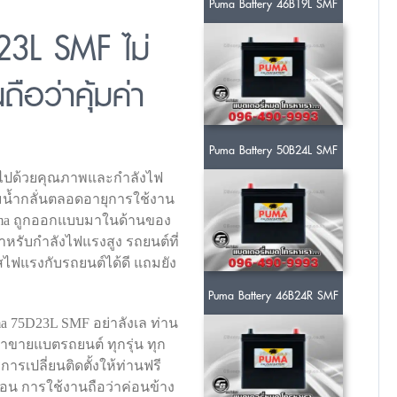
Puma Battery 46B19L SMF
23L SMF ไม่
ือว่าคุ้มค่า
Puma Battery 50B24L SMF
่ยมไปด้วยคุณภาพและกำลังไฟ
มน้ำกลั่นตลอดอายุการใช้งาน
uma ถูกออกแบบมาในด้านของ
รับกำลังไฟแรงสูง รถยนต์ที่
สไฟแรงกับรถยนต์ได้ดี แถมยัง
Puma Battery 46B24R SMF
ma 75D23L SMF อย่าลังเล ท่าน
ขายแบตรถยนต์ ทุกรุ่น ทุก
ริการเปลี่ยนติดตั้งให้ท่านฟรี
ือน การใช้งานถือว่าค่อนข้าง