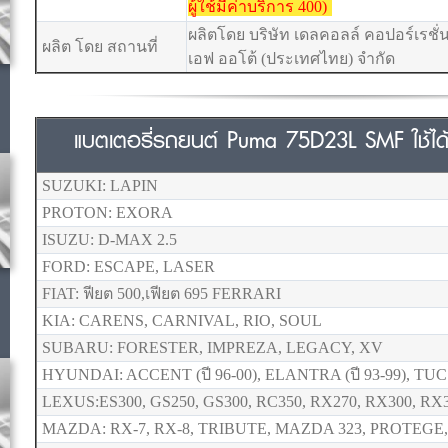
ผู้ใช้มีค่าบริการ 400)
ผลิตโดย บริษัท เดลคอลล์ คอปอร์เรชั่น
ผลิต โดย สถานที่
เอฟ ออโต้ (ประเทศไทย) จำกัด
แบตเตอรี่รถยนต์ Puma 75D23L SMF ใช้ได้กั
SUZUKI: LAPIN
PROTON: EXORA
ISUZU: D-MAX 2.5
FORD: ESCAPE, LASER
FIAT: ฟียต 500,เฟียต 695 FERRARI
KIA: CARENS, CARNIVAL, RIO, SOUL
SUBARU: FORESTER, IMPREZA, LEGACY, XV
HYUNDAI: ACCENT (ปี 96-00), ELANTRA (ปี 93-99), TU
LEXUS:ES300, GS250, GS300, RC350, RX270, RX300, RX
MAZDA: RX-7, RX-8, TRIBUTE, MAZDA 323, PROTEGE