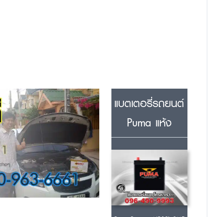
แบตเตอรี่รถยนต์
Puma แห้ง