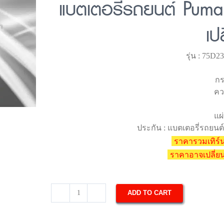
แบตเตอรี่รถยนต์ Puma
เป
รุ่น : 75D
กร
คว
แผ่
ประกัน : แบตเตอรี่รถยนต์ 
ราคารวมเทิร์น
ราคาอาจเปลี่
ADD TO CART
แบตเตอรี่
รถยนต์
Puma