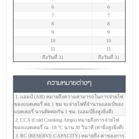
2
2
3
3
4
4
5
5
6
6
7
7
8
8
9
9
10
10
11
11
ถึงวันที่ 31
ถึงวันที่ 31
ความหมายต่างๆ
1. แอมป์ (AH) หมายถึงความสามารถในการจ่ายไฟ
ของแบตเตอรี่ ต่อ 1 ชม จะจ่ายไฟที่จำนวนแอมป์ของ