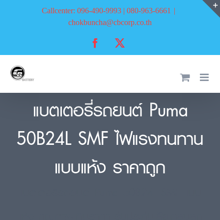
Skip
Callcenter: 096-490-9993 | 080-963-6661
|
to
chokbuncha@cbcorp.co.th
content
Facebook
X
แบตเตอรี่รถยนต์ Puma
50B24L SMF ไฟแรงทนทาน
แบบแห้ง ราคาถูก
แบตเตอรี่รถยนต์ Puma 50B24L SMF แบบ
แห้ง คุณภาพเกินราคา รับประกันเสียเคลมลูก