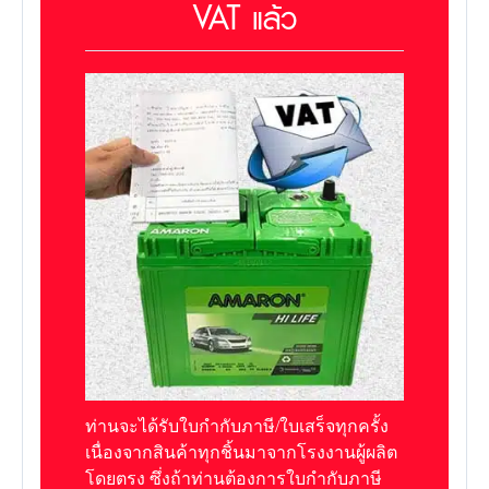
ออกใบกำกับภาษี/ใบเสร็จ
รับเงิน ทุกครั้ง *ราคารวม
VAT แล้ว