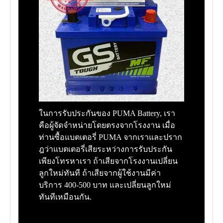
ในการรับประกันของ PUMA Battery, เรา
คือผู้จัดจำหน่ายโดยตรงจากโรงงาน เมื่อ
ท่านซื้อแบตเตอรี่ PUMA จากเราและปราก
ฎว่าแบตเตอรี่เสียระหว่างการรับประกัน
เพียงโทรหาเรา ถ้าเสียจากโรงงานเปลี่ยน
ลูกใหม่ทันที ถ้าเสียจากผู้ใช้งานมีค่า