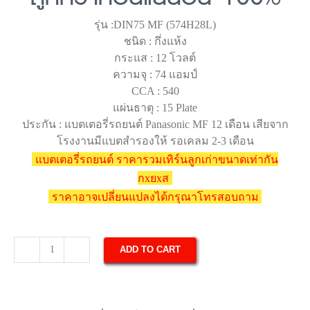
รุ่น :DIN75 MF (574H28L)
ชนิด : กึ่งแห้ง
กระแส : 12 โวลต์
ความจุ : 74 แอมป์
CCA : 540
แผ่นธาตุ : 15 Plate
ประกัน : แบตเตอรี่รถยนต์ Panasonic MF 12 เดือน เสียจาก
โรงงานมีแบตสำรองให้ รอเคลม 2-3 เดือน
แบตเตอรี่รถยนต์ ราคารวมเทิร์นลูกเก่าขนาดเท่ากัน
กxยxส
ราคาอาจเปลี่ยนแปลงได้กรุณาโทรสอบถาม
ADD TO CART
แบตเตอรี่
รถยนต์
Panasonic
DIN75