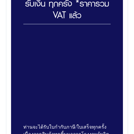
รับเงิน ทุกครั้ง *ราคารวม
VAT แล้ว
ท่านจะได้รับใบกำกับภาษี/ใบเสร็จทุกครั้ง