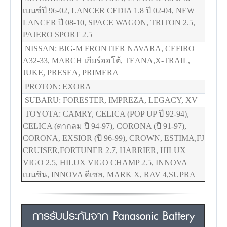
เบนซ์ปี 96-02, LANCER CEDIA 1.8 ปี 02-04, NEW
LANCER ปี 08-10, SPACE WAGON, TRITON 2.5,
PAJERO SPORT 2.5
NISSAN: BIG-M FRONTIER NAVARA, CEFIRO
A32-33, MARCH เกียร์ออโต้, TEANA,X-TRAIL,
JUKE, PRESEA, PRIMERA
PROTON: EXORA
SUBARU: FORESTER, IMPREZA, LEGACY, XV
TOYOTA: CAMRY, CELICA (POP UP ปี 92-94),
CELICA (ตากลม ปี 94-97), CORONA (ปี 91-97),
CORONA, EXSIOR (ปี 96-99), CROWN, ESTIMA,FJ
CRUISER,FORTUNER 2.7, HARRIER, HILUX
VIGO 2.5, HILUX VIGO CHAMP 2.5, INNOVA
เบนซิน, INNOVA ดีเซล, MARK X, RAV 4,SUPRA
การรับประกันจาก Panasonic Battery