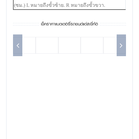
(ซม.) L หมายถึงขั้วซ้าย. R หมายถึงขั้วขวา.
เช็คราคาแบตเตอรี่รถยนต์แต่ละยี่ห้อ