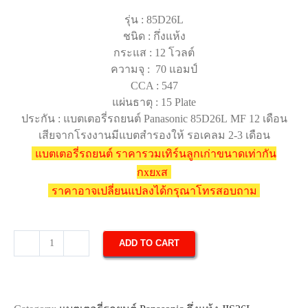
รุ่น : 85D26L
ชนิด : กึ่งแห้ง
กระแส : 12 โวลต์
ความจุ : 70 แอมป์
CCA : 547
แผ่นธาตุ : 15 Plate
ประกัน : แบตเตอรี่รถยนต์ Panasonic 85D26L MF 12 เดือน
เสียจากโรงงานมีแบตสำรองให้ รอเคลม 2-3 เดือน
แบตเตอรี่รถยนต์ ราคารวมเทิร์นลูกเก่าขนาดเท่ากัน
กxยxส
ราคาอาจเปลี่ยนแปลงได้กรุณาโทรสอบถาม
ADD TO CART
แบตเตอรี่
รถยนต์
Panasonic
85D26L