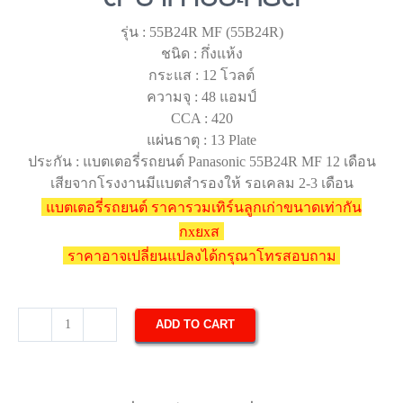
รุ่น : 55B24R MF (55B24R)
ชนิด : กึ่งแห้ง
กระแส : 12 โวลต์
ความจุ : 48 แอมป์
CCA : 420
แผ่นธาตุ : 13 Plate
ประกัน : แบตเตอรี่รถยนต์ Panasonic 55B24R MF 12 เดือน
เสียจากโรงงานมีแบตสำรองให้ รอเคลม 2-3 เดือน
แบตเตอรี่รถยนต์ ราคารวมเทิร์นลูกเก่าขนาดเท่ากัน
กxยxส
ราคาอาจเปลี่ยนแปลงได้กรุณาโทรสอบถาม
ADD TO CART
แบตเตอรี่
รถยนต์
Panasonic
55B24R