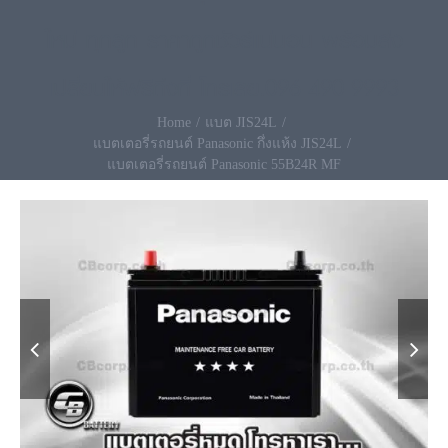
ใหม่ ทุกลูก ราคาถูกชัวร์แน่นอน พร้อมส่ง
เปลี่ยนให้ฟรีถึงที่ โทรเลย.096-490-9993
Home
แบต JIS24L
แบตเตอรี่รถยนต์ Panasonic กึ่งแห้ง JIS24L
แบตเตอรี่รถยนต์ Panasonic 55B24R MF

