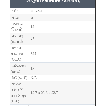
ข้อมูลทางเทคนิคดังต่อไปนี้;
รหัส
46B24L
ชนิด
น้ำ
กระแส
12
(โวลต์)
ความจุ
45
(แอมป์)
ความ
สามารถ
325
(CCA)
แผ่นธาตุ
13
(แผ่น)
RC (นาที)
N/A
ขนาด
กว้าง X
12.7 x 23.8 x 22.7
ยาว X สูง
(ซม.)