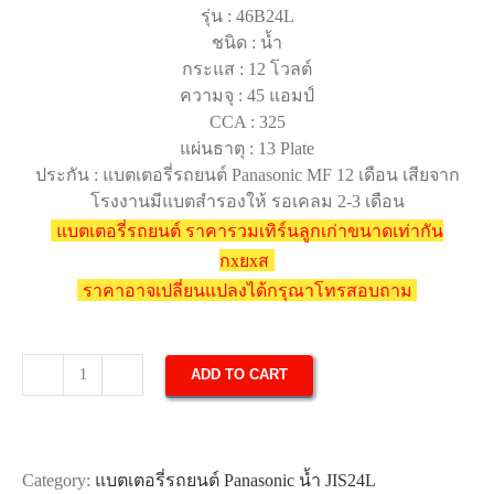
รุ่น : 46B24L
ชนิด : น้ำ
กระแส : 12 โวลต์
ความจุ : 45 แอมป์
CCA : 325
แผ่นธาตุ : 13 Plate
ประกัน : แบตเตอรี่รถยนต์ Panasonic MF 12 เดือน เสียจาก
โรงงานมีแบตสำรองให้ รอเคลม 2-3 เดือน
แบตเตอรี่รถยนต์ ราคารวมเทิร์นลูกเก่าขนาดเท่ากัน
กxยxส
ราคาอาจเปลี่ยนแปลงได้กรุณาโทรสอบถาม
ADD TO CART
แบตเตอรี่
รถยนต์
Panasonic
46B24L
Category:
แบตเตอรี่รถยนต์ Panasonic น้ำ JIS24L
quantity