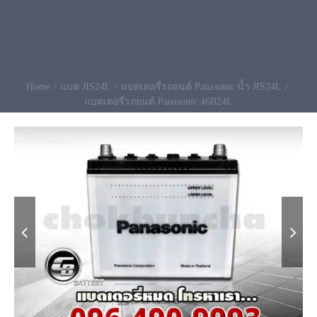
งานไฟแรง แอมป์สูง ไม่แพ้ยี่ห้อไหน แบต
พร้อมส่ง เปลี่ยนฟรี โทร096-490-9993
Home
แบต JIS24L
แบตเตอรี่รถยนต์ Panasonic น้ำ JIS24L
แบตเตอรี่รถยนต์ Panasonic 46B24L

