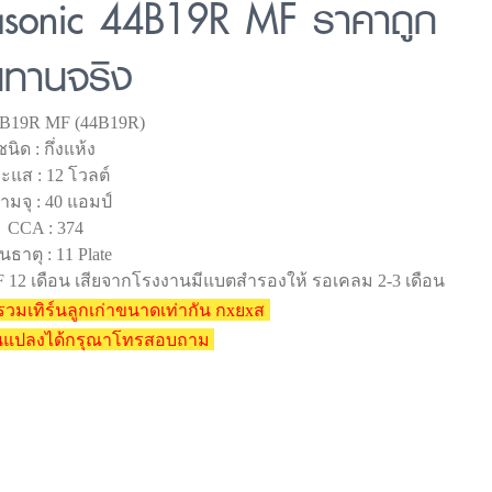
asonic 44B19R MF ราคาถูก
ทานจริง
 44B19R MF (44B19R)
ชนิด : กึ่งแห้ง
ะแส : 12 โวลต์
ามจุ : 40 แอมป์
CCA : 374
นธาตุ : 11 Plate
F 12 เดือน เสียจากโรงงานมีแบตสำรองให้ รอเคลม 2-3 เดือน
วมเทิร์นลูกเก่าขนาดเท่ากัน กxยxส
ยนแปลงได้กรุณาโทรสอบถาม