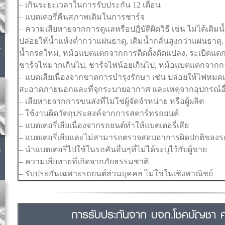
– เกินระยะเวลาในการรับประกัน 12 เดือน
– แบตเตอรี่คืนสภาพเดิมในการชาร์จ
– ความเสียหายจากการดูแลหรือปฎิบัติผิดวิธี เช่น ไม่ได้เติมน้
ปล่อยให้น้ำแห้งต่ำกว่าแผ่นธาตุ, เติมน้ำกลั่นสูงกว่าแผ่นธาต
c
น้ำกรดใหม่, หม้อแบตแตกจากการติดตั้งดัดแปลง, ระเบิดแ
ชาร์จไฟมากเกินไป, ชาร์จไฟน้อยเกินไป, หม้อแบตแตกจา
– แบตเสียเนื่องจากขาดการบำรุงรักษา เช่น ปล่อยให้ไฟหม
สะอาดภายนอกและที่จุกระบายอากาศ และเหตุจากอุปกรณ์อื่นท
– เสียหายจากการขนส่งที่ไม่ใช่ผู้จัดจำหน่าย หรือผู้ผลิต
– ใช้งานผิดวัตถุประสงค์จากการสตาร์ทรถยนต์
– แบตเตอรี่เสียเนื่องจากรถยนต์ทำให้แบตเตอรี่เสีย
– แบตเตอรี่เสียและไม่สามารถตรวจสอบอาการผิดปกติของร
c
– นำแบตเตอรี่ไปใช้ในรถคันอื่นๆที่ไม่ได้ระบุไว้กับผู้ขาย
– ความเสียหายที่เกิดจากภัยธรรมชาติ
– รับประกันเฉพาะรถยนต์ส่วนบุคคล ไม่ใช่ในเชิงพาณิชย์
การรับประกันจาก บจก.โชคบัญชา คอ