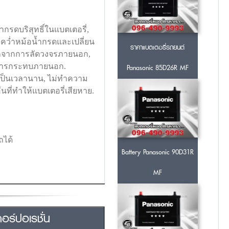
ำกรดบริสุทธิ์ในแบตเตอรี่,
ุ, คว่ำหม้อน้ำกรดและเปลี่ยน
ราคาแบตเตอรี่รถยนต์
ตกจากการลัดวงจรภายนอก,
กการกระทบภายนอก.
Panasonic 85D26R MF
ดเป็นเวลานาน, ไม่ทำความ
ี่ทำให้แบตเตอรี่เสียหาย.
ถได้
Battery Panasonic 90D31R
MF
ร์ปอเรชั่น