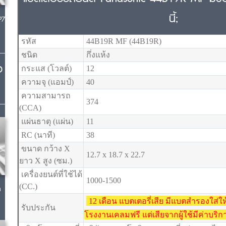
นี้;
P7
รหัส
44B19R MF (44B19R)
ชนิด
กึ่งแห้ง
ง
กระแส (โวลต์)
12
ความจุ (แอมป์)
40
ความสามารถ
374
(CCA)
แผ่นธาตุ (แผ่น)
11
RC (นาที)
38
ขนาด กว้าง X
12.7 x 18.7 x 22.7
ยาว X สูง (ซม.)
เครื่องยนต์ที่ใช้ได้
1000-1500
(CC.)
ค
12 เดือน แบตเตอรี่เสีย มีแบตสำรองใส่ใ
รับประกัน
โรงงานเคลมฟรี แต่เสียจากผู้ใช้มีค่าบริก