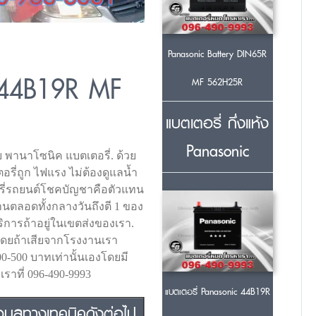
Panasonic Battery DIN65R
c 44B19R MF
MF 562H25R
ง
แบตเตอรี่ กึ่งแห้ง
Panasonic
ย พานาโซนิค แบตเตอรี่. ด้วย
อรี่ถูก ไฟแรง ไม่ต้องดูแลน้ำ
รี่รถยนต์โชคบัญชาคือตัวแทน
นตลอดทั้งกลางวันถึงตี 1 ของ
ิการถ้าอยู่ในเขตส่งของเรา.
่โดยถ้าเสียจากโรงงานเรา
00-500 บาทเท่านั้นเองโดยมี
าที่ 096-490-9993
แบตเตอรี่ Panasonic 44B19R
มูลทางเทคนิคดังต่อไป