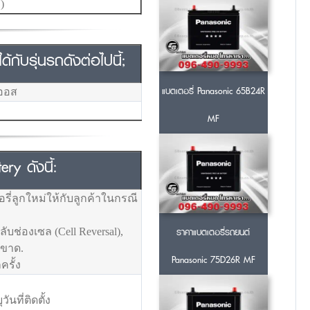
)
ับรุ่นรถดังต่อไปนี้;
แบตเตอรี่ Panasonic 65B24R
ีออส
MF
ry ดังนี้:
รี่ลูกใหม่ให้กับลูกค้าในกรณี
ราคาแบตเตอรี่รถยนต์
ช่องเซล (Cell Reversal),
วขาด.
Panasonic 75D26R MF
ครั้ง
ที่ติดตั้ง