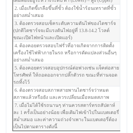
เติมต้องอยู่ระหว่างระดับ ต่ำ (Lower) – สูง (Upper)
2. เมื่อเกิดขี้เกลือขึ้นที่ขั้ว ต้องใช้น้ำร้อนเทราดที่ขั้ว
อย่างสม่ำเสมอ
3. ต้องตรวจสอบเช็คระดับความดันไฟของไดชาร์จ
(ปกติไดชาร์จจะมีแรงดันไฟอยู่ที่ 13.8-14.2 โวลต์
ขณะเปิดไฟหน้าและเปิดแอร์)
4. ต้องคอยตรวจสอบไฟรั่วที่อาจเกิดจากการติดตั้ง
เครื่องใช้ไฟฟ้าภายในรถ หรือการดัดแปลงส่วนอื่นๆ
อย่างสม่ำเสมอ
5. ต้องคอยตรวจสอบอุปกรณ์ต่อพ่วงเช่น แจ็คต่อสาย
โทรศัพท์ ให้ถอดออกจากปลั๊กตัวรถ ขณะที่ท่านจอด
รถทิ้งไว้
6. ต้องตรวจสอบสภาพสายพานไดชาร์จว่าหมด
สภาพแล้วหรือยัง และควรเปลี่ยนเมื่อหมดสภาพ
7. เมื่อไม่ได้ใช้รถนานๆ ท่านควรสตาร์ทรถสัปดาห์
ละ 1 ครั้งเป็นอย่างน้อย เพื่อเติมไฟเข้าไปในแบตเตอรี่
สม่ำเสมอ และค่าความถ่วงจำเพาะในแบตเตอรี่ต้อง
เป็นไปตามตารางดังนี้