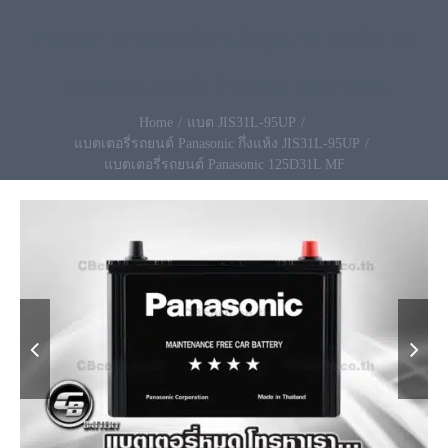
เกินราคา จ่ายน้อยใช้งานได้คุ้มมาก ส่งเร็ว ส่ง
ฟรี พร้อมติดตั้ง โทร.096-490-9993
Home
แบต JIS31L-95UP
แบตเตอรี่รถยนต์ Panasonic กึ่งแห้ง JIS31L-95UP
แบตเตอรี่รถยนต์ Panasonic 125D31L MF

