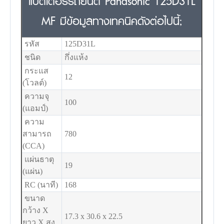
แบตเตอรี่รถยนต์ Panasonic 125D31L
MF มีข้อมูลทางเทคนิคดังต่อไปนี้;
รหัส
125D31L
ชนิด
กึ่งแห้ง
กระแส
12
(โวลต์)
ความจุ
100
(แอมป์)
ความ
สามารถ
780
(CCA)
แผ่นธาตุ
19
(แผ่น)
RC (นาที)
168
ขนาด
กว้าง X
17.3 x 30.6 x 22.5
ยาว X สูง