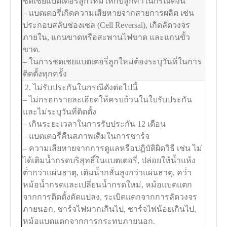
ชดเชยแบตเตอรี่ลูกใหม่ให้กับลูกค้าในกรณีดังนี้
– แบตเตอรี่เกิดความเสียหายจากสายการผลิต เช่น
ประกอบสลับช่องเซล (Cell Reversal), เกิดลัดวงจร
ภายใน, แกนขาดหรือสะพานไฟขาด และแกนขั้ว
ขาด.
– ในการชดเชยแบตเตอรี่ลูกใหม่ต้องระบุวันที่ในการ
ติดตั้งทุกครั้ง
2. ไม่รับประกันในกรณีดังต่อไปนี้
– ไม่กรอกรายละเอียดให้ครบถ้วนในใบรับประกัน
และไม่ระบุวันที่ติดตั้ง
– เกินระยะเวลาในการรับประกัน 12 เดือน
– แบตเตอรี่คืนสภาพเดิมในการชาร์จ
– ความเสียหายจากการดูแลหรือปฎิบัติผิดวิธี เช่น ไม่
ได้เติมน้ำกรดบริสุทธิ์ในแบตเตอรี่, ปล่อยให้น้ำแห้ง
ต่ำกว่าแผ่นธาตุ, เติมน้ำกลั่นสูงกว่าแผ่นธาตุ, คว่ำ
หม้อน้ำกรดและเปลี่ยนน้ำกรดใหม่, หม้อแบตแตก
จากการติดตั้งดัดแปลง, ระเบิดแตกจากการลัดวงจร
ภายนอก, ชาร์จไฟมากเกินไป, ชาร์จไฟน้อยเกินไป,
หม้อแบตแตกจากการกระทบภายนอก.