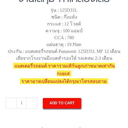
รุ่น : 125D31L
ชนิด : กึ่งแห้ง
กระแส : 12 โวลต์
ความจุ : 100 แอมป์
CCA : 780
แผ่นธาตุ : 19 Plate
ประกัน : แบตเตอรี่รถยนต์ Panasonic 125D31L MF 12 เดือน
เสียจากโรงงานมีแบตสำรองให้ รอเคลม 2-3 เดือน
แบตเตอรี่รถยนต์ ราคารวมเทิร์นลูกเก่าขนาดเท่ากัน
กxยxส
ราคาอาจเปลี่ยนแปลงได้กรุณาโทรสอบถาม
ADD TO CART
แบตเตอรี่
รถยนต์
Panasonic
125D31L