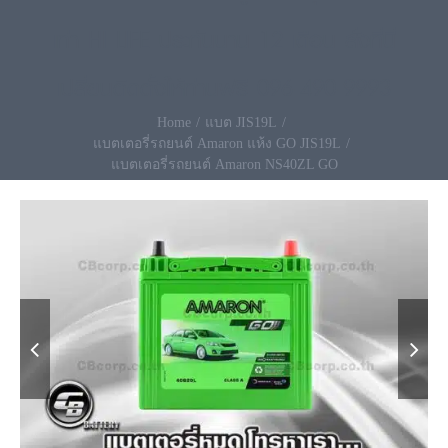
เท่า HI LIFE ประกันนาน 12 เดือน สั่งที่นี่
เปลี่ยนติดตั้งให้ท่านฟรี 096-490-9993
Home
แบต JIS19L
แบตเตอรี่รถยนต์ Amaron แห้ง GO JIS19L
แบตเตอรี่รถยนต์ Amaron NS40ZL GO

