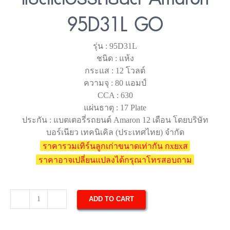
95D31L GO
รุ่น : 95D31L
ชนิด : แห้ง
กระแส : 12 โวลต์
ความจุ : 80 แอมป์
CCA : 630
แผ่นธาตุ : 17 Plate
ประกัน : แบตเตอรี่รถยนต์ Amaron 12 เดือน โดยบริษัท
บอร์เนียว เทคนิเคิล (ประเทศไทย) จำกัด
ราคารวมเทิร์นลูกเก่าขนาดเท่ากัน กxยxส
ราคาอาจเปลี่ยนแปลงได้กรุณาโทรสอบถาม
ADD TO CART
แบตเตอรี่
รถยนต์
Amaron