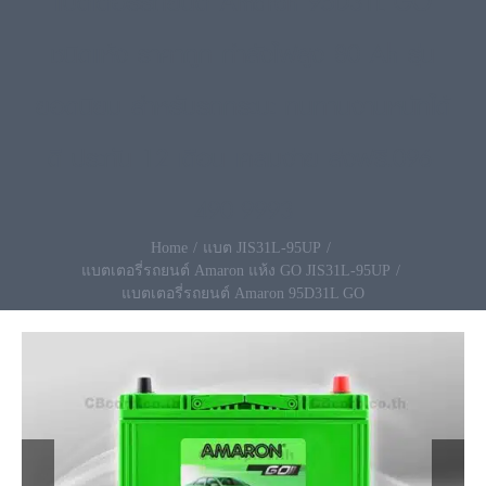
แบตเตอรี่รถยนต์ Amaron 95D31L GO
ชนิดแห้ง ราคาถูก กำลังไฟสูง 80 Ah รุ่น
ยอดนิยม สำหรับรถกระบะ ทนทานงานหนักได้
ดี ประกัน 12 เดือน เคลมง่าย ส่งฟรี.096-
490-9993
Home
แบต JIS31L-95UP
แบตเตอรี่รถยนต์ Amaron แห้ง GO JIS31L-95UP
แบตเตอรี่รถยนต์ Amaron 95D31L GO