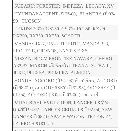
SUBARU: FORESTER, IMPREZA, LEGACY, XV
HYUNDAI: ACCENT (ปี 96-00), ELANTRA (ปี 93-
99), TUCSON
LEXUS:ES300, GS250, GS300, RC350, RX270,
RX300, RX330, RX350, SOARER
MAZDA: RX-7, RX-8, TRIBUTE, MAZDA 323,
PROTEGE, CRONOS, LANTIS, CX5
NISSAN: BIG-M FRONTIER NAVARA, CEFIRO
A32-33, MARCH เกียร์ออโต้, TEANA, X-TRAIL,
JUKE, PRESEA, PRIMERA, ALMERA
HONDA: ACCORD (ปี 95-98) ท้าย2ก้อน, ACCORD
(ปี 98-02) งูเห่า, ODYSSEY (ปี 95-98), ODYSSEY (ปี
01-04), ACCORD ( 3.0cc ปี 03-06 ) ปลาวาฬ
MITSUBISHI: EVOLUTION, LANCER 1.8 ท้าย
เบนซ์ปี 96-02, LANCER CEDIA 1.8 ปี 02-04, NEW
LANCER ปี 08-10, SPACE WAGON, TRITON 2.5,
PAJERO SPORT 2.5