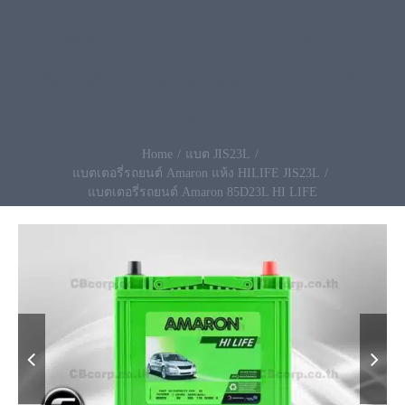
สตาร์ทสูงถึง 550 กล้ารับประกันนานถึง 24
เดือน เสียเคลมลูกใหม่ให้เลย โทร 096-490-
9993
Home
แบต JIS23L
แบตเตอรี่รถยนต์ Amaron แห้ง HILIFE JIS23L
แบตเตอรี่รถยนต์ Amaron 85D23L HI LIFE

