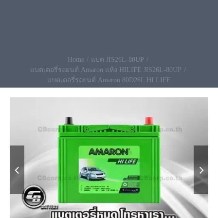
2.5 CC. ไม่แน่จริง ไม่กล้าประกันนานขนาดนี้
แน่นอน จ่ายครั้งเดียวคุ้ม 096-490-9993
Home
แบต JIS26L-80UP
แบตเตอรี่รถยนต์ Amaron แห้ง HILIFE JIS26L-80UP
แบตเตอรี่รถยนต์ Amaron 80D26L HI LIFE

