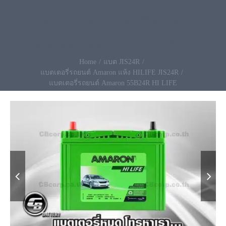
นานสุดถึง 2 ปีเต็ม ใช้งานได้ดีคุ้มค่าแน่นอน
โทรมาเลยพร้อมส่ง 096-490-9993
Home
แบต JIS24R
แบตเตอรี่รถยนต์ Amaron แห้ง HILIFE JIS24R
แบตเตอรี่รถยนต์ Amaron 55B24R HI LIFE

