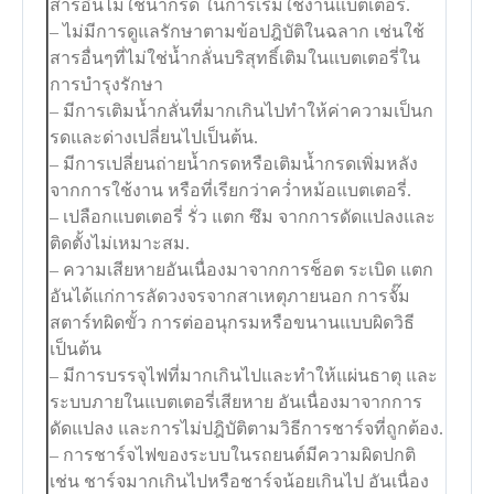
สารอื่นไม่ใช่น้ำกรด ในการเริ่มใช้งานแบตเตอรี่.
– ไม่มีการดูแลรักษาตามข้อปฎิบัติในฉลาก เช่นใช้
สารอื่นๆที่ไม่ใช่น้ำกลั่นบริสุทธิ์เติมในแบตเตอรี่ใน
การบำรุงรักษา
– มีการเติมน้ำกลั่นที่มากเกินไปทำให้ค่าความเป็นก
รดและด่างเปลี่ยนไปเป็นต้น.
– มีการเปลี่ยนถ่ายน้ำกรดหรือเติมน้ำกรดเพิ่มหลัง
จากการใช้งาน หรือที่เรียกว่าคว่ำหม้อแบตเตอรี่.
– เปลือกแบตเตอรี่ รั่ว แตก ซึม จากการดัดแปลงและ
ติดตั้งไม่เหมาะสม.
– ความเสียหายอันเนื่องมาจากการช็อต ระเบิด แตก
อันได้แก่การลัดวงจรจากสาเหตุภายนอก การจั๊ม
สตาร์ทผิดขั้ว การต่ออนุกรมหรือขนานแบบผิดวิธี
เป็นต้น
– มีการบรรจุไฟที่มากเกินไปและทำให้แผ่นธาตุ และ
ระบบภายในแบตเตอรี่เสียหาย อันเนื่องมาจากการ
ดัดแปลง และการไม่ปฎิบัติตามวิธีการชาร์จที่ถูกต้อง.
– การชาร์จไฟของระบบในรถยนต์มีความผิดปกติ
เช่น ชาร์จมากเกินไปหรือชาร์จน้อยเกินไป อันเนื่อง