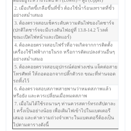
ต้องอยู่ระหว่างระดับ ต่ำ (Lower) – สูง (Upper)
2. เมื่อเกิดขี้เกลือขึ้นที่ขั้ว ต้องใช้น้ำร้อนเทราดที่ขั้ว
อย่างสม่ำเสมอ
3. ต้องตรวจสอบเช็คระดับความดันไฟของไดชาร์จ
(ปกติไดชาร์จจะมีแรงดันไฟอยู่ที่ 13.8-14.2 โวลต์
ขณะเปิดไฟหน้าและเปิดแอร์)
4. ต้องคอยตรวจสอบไฟรั่วที่อาจเกิดจากการติดตั้ง
เครื่องใช้ไฟฟ้าภายในรถ หรือการดัดแปลงส่วนอื่นๆ
อย่างสม่ำเสมอ
5. ต้องคอยตรวจสอบอุปกรณ์ต่อพ่วงเช่น แจ็คต่อสาย
โทรศัพท์ ให้ถอดออกจากปลั๊กตัวรถ ขณะที่ท่านจอด
รถทิ้งไว้
6. ต้องตรวจสอบสภาพสายพานว่าหมดสภาพแล้ว
หรือยัง และควรเปลี่ยนเมื่อหมดสภาพ
7. เมื่อไม่ได้ใช้รถนานๆ ท่านควรสตาร์ทรถสัปดาละ
1 ครั้งเป็นอย่างน้อย เพื่อเติมไฟเข้าไปในแบตเตอรี
เสมอ และค่าความถ่วงจำเพาะในแบตเตอรี่ต้องเป็น
ไปตามตารางดังนี้