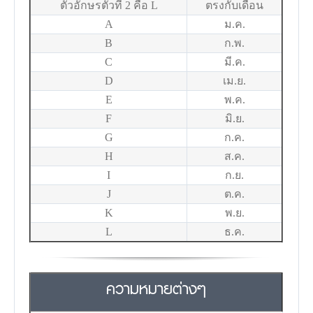
ตัวอักษรตัวที่ 2 คือ L
ตรงกับเดือน
A
ม.ค.
B
ก.พ.
C
มี.ค.
D
เม.ย.
E
พ.ค.
F
มิ.ย.
G
ก.ค.
H
ส.ค.
I
ก.ย.
J
ต.ค.
K
พ.ย.
L
ธ.ค.
ความหมายต่างๆ