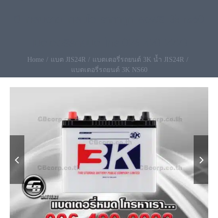
ปี เคลมง่าย เคลมไว ราคาถูก ส่งฟรี 3k-ns60
แบตเตอรี่รถยนต์ โทร.096-490-9993
Home
แบต JIS24R
แบตเตอรี่รถยนต์ 3K น้ำ JIS24R
แบตเตอรี่รถยนต์ 3K NS60

