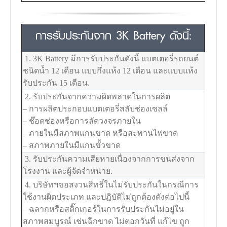
การรับประกันจาก 3K Battery ดังนี้:
1. 3K Battery มีการรับประกันดังนี้ แบตเตอรี่รถยนต์
ชนิดน้ำ 12 เดือน แบบกึ่งแห้ง 12 เดือน และแบบแห้ง
รับประกัน 15 เดือน.
2. รับประกันจากความผิดพลาดในการผลิต
– การผลิตประกอบแบตเตอรี่สลับช่องเซลล์
– ช๊อดช่องหรือการลัดวงจรภายใน
– ภายในมีสภาพแกนขาด หรือสะพานไฟขาด
– สภาพภายในมีแกนขั้วขาด
3. รับประกันความเสียหายเนื่องจากการขนส่งจาก
โรงงาน และผู้จัดจำหน่าย.
4. บริษัทฯขอสงวนสิทธิ์ในไม่รับประกันในกรณีการ
ใช้งานผิดประเภท และปฎิบัติไม่ถูกต้องดังต่อไปนี้
– ฉลากหรือสติ๊กเกอร์ในการรับประกันไม่อยู่ใน
สภาพสมบูรณ์ เช่นฉีกขาด ไม่ตอกวันที่ แก้ไข ถูก