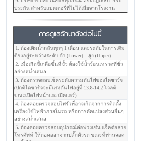
9. บริษัทฯขอสงวนสิทธิ์ทุกกรณี ที่จะปฎิเสธการรับ
ประกัน สำหรับแบตเตอรี่ที่ไม่ได้เสียจากโรงงาน
การดูแลรักษาดังต่อไปนี้
1. ต้องเติมน้ำกลั่นทุกๆ 1 เดือน และระดับในการเติม
ต้องอยู่ระหว่างระดับ ต่ำ (Lower) – สูง (Upper)
2. เมื่อเกิดขี้เกลือขึ้นที่ขั้ว ต้องใช้น้ำร้อนเทราดที่ขั้ว
อย่างสม่ำเสมอ
3. ต้องตรวจสอบเช็คระดับความดันไฟของไดชาร์จ
(ปกติไดชาร์จจะมีแรงดันไฟอยู่ที่ 13.8-14.2 โวลต์
ขณะเปิดไฟหน้าและเปิดแอร์)
4. ต้องคอยตรวจสอบไฟรั่วที่อาจเกิดจากการติดตั้ง
เครื่องใช้ไฟฟ้าภายในรถ หรือการดัดแปลงส่วนอื่นๆ
อย่างสม่ำเสมอ
5. ต้องคอยตรวจสอบอุปกรณ์ต่อพ่วงเช่น แจ็คต่อสาย
โทรศัพท์ ให้ถอดออกจากปลั๊กตัวรถ ขณะที่ท่านจอด