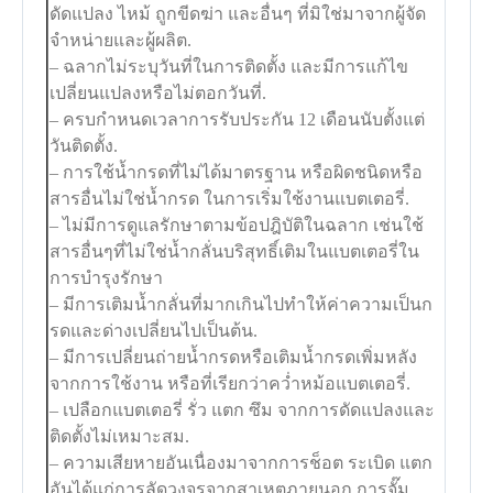
ดัดแปลง ไหม้ ถูกขีดฆ่า และอื่นๆ ที่มิใช่มาจากผู้จัด
จำหน่ายและผู้ผลิต.
– ฉลากไม่ระบุวันที่ในการติดตั้ง และมีการแก้ไข
เปลี่ยนแปลงหรือไม่ตอกวันที่.
– ครบกำหนดเวลาการรับประกัน 12 เดือนนับตั้งแต่
วันติดตั้ง.
– การใช้น้ำกรดที่ไม่ได้มาตรฐาน หรือผิดชนิดหรือ
สารอื่นไม่ใช่น้ำกรด ในการเริ่มใช้งานแบตเตอรี่.
– ไม่มีการดูแลรักษาตามข้อปฎิบัติในฉลาก เช่นใช้
สารอื่นๆที่ไม่ใช่น้ำกลั่นบริสุทธิ์เติมในแบตเตอรี่ใน
การบำรุงรักษา
– มีการเติมน้ำกลั่นที่มากเกินไปทำให้ค่าความเป็นก
รดและด่างเปลี่ยนไปเป็นต้น.
– มีการเปลี่ยนถ่ายน้ำกรดหรือเติมน้ำกรดเพิ่มหลัง
จากการใช้งาน หรือที่เรียกว่าคว่ำหม้อแบตเตอรี่.
– เปลือกแบตเตอรี่ รั่ว แตก ซึม จากการดัดแปลงและ
ติดตั้งไม่เหมาะสม.
– ความเสียหายอันเนื่องมาจากการช็อต ระเบิด แตก
อันได้แก่การลัดวงจรจากสาเหตุภายนอก การจั๊ม