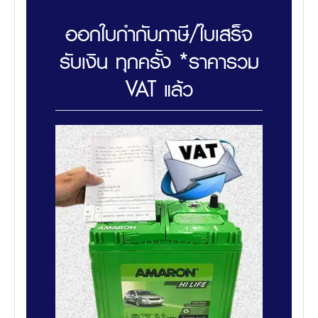
ออกใบกำกับภาษี/ใบเสร็จ
รับเงิน ทุกครั้ง *ราคารวม
VAT แล้ว