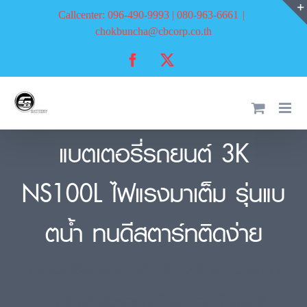
Skip
Callcenter: 096-490-9993 | 080-963-6661
|
to
chokbuncha@cbcorp.co.th
content
Facebook
X
แบตเตอรี่รถยนต์ 3K
NS100L ไฟแรงมาเต็ม รุ่นแบ
ตน้ำ ทนดีสตาร์ทติดง่าย
แบตเตอรี่รถยนต์ 3K NS100L แบตน้ำราคา
ถูก ใช้แล้วรับรองถูกใจแน่นอน ไฟแรงดี