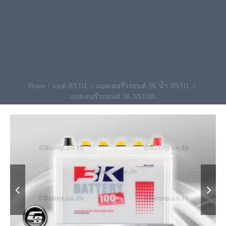
เครื่องยนต์สตาร์ทติดง่าย พร้อมบริการส่ง
เปลี่ยนนอกสถานที่ฟรี โทรด่วน 096-490-
9993
Home
แบต JIS31L
แบตเตอรี่รถยนต์ 3K น้ำ JIS31L
แบตเตอรี่รถยนต์ 3K NS100L

