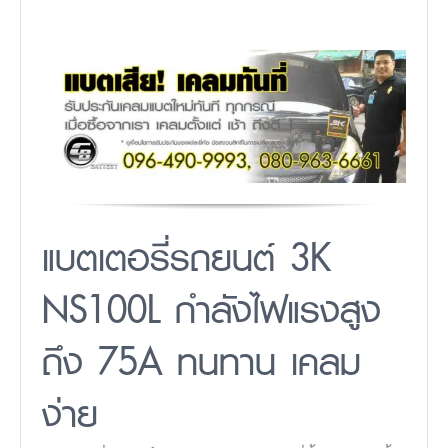
แบตเตอรี่รถยนต์ 3K
NS100L กำลังไฟแรงสูง
ถึง 75A ทนทาน เคลม
ง่าย