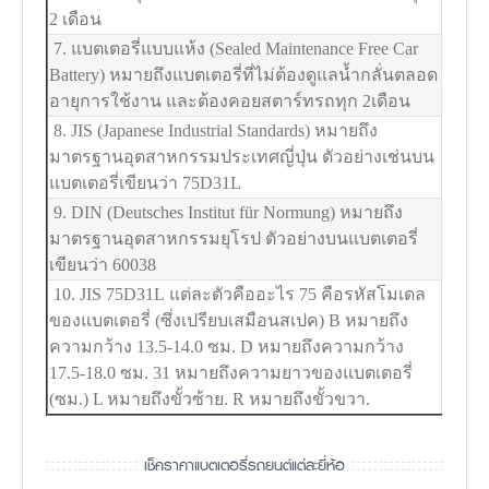
2 เดือน
7. แบตเตอรี่แบบแห้ง (Sealed Maintenance Free Car
Battery) หมายถึงแบตเตอรี่ที่ไม่ต้องดูแลน้ำกลั่นตลอด
อายุการใช้งาน และต้องคอยสตาร์ทรถทุก 2เดือน
8. JIS (Japanese Industrial Standards) หมายถึง
มาตรฐานอุตสาหกรรมประเทศญี่ปุ่น ตัวอย่างเช่นบน
แบตเตอรี่เขียนว่า 75D31L
9. DIN (Deutsches Institut für Normung) หมายถึง
มาตรฐานอุตสาหกรรมยุโรป ตัวอย่างบนแบตเตอรี่
เขียนว่า 60038
10. JIS 75D31L แต่ละตัวคืออะไร 75 คือรหัสโมเดล
ของแบตเตอรี่ (ซึ่งเปรียบเสมือนสเปค) B หมายถึง
ความกว้าง 13.5-14.0 ซม. D หมายถึงความกว้าง
17.5-18.0 ซม. 31 หมายถึงความยาวของแบตเตอรี่
(ซม.) L หมายถึงขั้วซ้าย. R หมายถึงขั้วขวา.
เช็คราคาแบตเตอรี่รถยนต์แต่ละยี่ห้อ