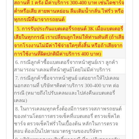
สถานที่ 1 ครั้ง มีค่าบริการ 300-400 บาท เช่นไดชาร์จ
ต่ำหรือเสีย สายพานหย่อน ลืมเติมน้ำกลั่น ไฟรั่ว หรือ
ทุกกรณีที่มาจากรถยนต์
5. การรับประกันแบตเตอรี่รถยนต์ 3K เมื่อแบตเตอรี่
เสียในทุกกรณี เราเปลี่ยนลูกใหม่ให้ท่านทันที (ถ้าเสีย
จากโรงงานไม่มีค่าใช้จ่ายใดๆทั้งสิ้น หรือถ้าเสียจาก
การใช้งานที่ผิดปกติมีค่าบริการ 400 บาท)
6. กรณีลูกค้าซื้อแบตเตอรี่จากหน้าศูนย์เรา ลูกค้า
สามารถมาเคลมที่หน้าศูนย์โดยไม่มีค่าบริการ
7. กรณีลูกค้าซื้อจากหน้าศูนย์ แต่อยากให้ไปเคลม
นอกสถานที่ บริษัทฯคิดค่าบริการ 300-400 บาท ต่อ
กรณี (หมายถึงไปรับเคลมและไปส่งคืนแบตเตอรี่
เคลม)
8. ในการเคลมทุกครั้งต้องมีการตรวจสภาพรถยนต์
ของท่านโดยการตรวจเช็คที่แบตเตอรี่ ตรวจเช็คได
ชาร์จ ตรวจเช็คไฟรั่วในเบื้องต้น หลักในการตรวจ
สอบ ต้องเป็นไปตามมาตรฐานของบริษัทฯ