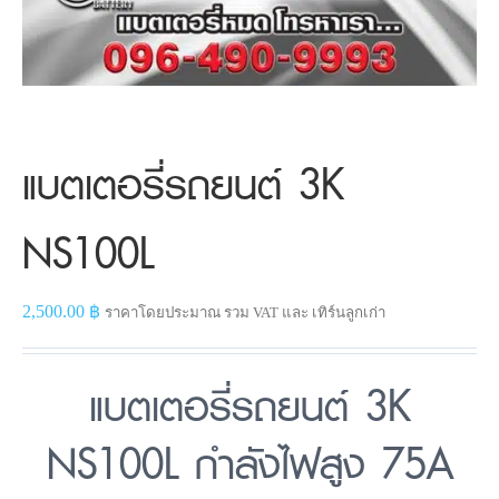
แบตเตอรี่รถยนต์ 3K
NS100L
2,500.00
฿
ราคาโดยประมาณ รวม VAT และ เทิร์นลูกเก่า
แบตเตอรี่รถยนต์ 3K
NS100L กำลังไฟสูง 75A