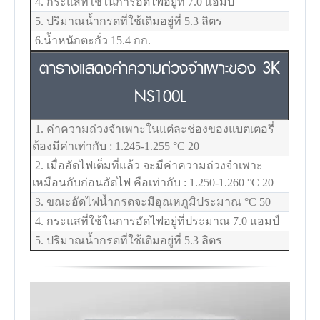
4. กระแสที่ใช้ในการอัดไฟอยู่ที่ 7.0 แอมป์
5. ปริมาณน้ำกรดที่ใช้เติมอยู่ที่ 5.3 ลิตร
6.น้ำหนักตะกั่ว 15.4 กก.
ตารางแสดงค่าความถ่วงจำเพาะของ 3K
NS100L
1. ค่าความถ่วงจำเพาะในแต่ละช่องของแบตเตอรี่
ต้องมีค่าเท่ากับ : 1.245-1.255
°C
20
2. เมื่ออัดไฟเต็มที่แล้ว จะมีค่าความถ่วงจำเพาะ
เหมือนกับก่อนอัดไฟ คือเท่ากับ : 1.250-1.260
°C
20
3. ขณะอัดไฟน้ำกรดจะมีอุณหภูมิประมาณ
°C
50
4. กระแสที่ใช้ในการอัดไฟอยู่ที่ประมาณ 7.0 แอมป์
5. ปริมาณน้ำกรดที่ใช้เติมอยู่ที่ 5.3 ลิตร