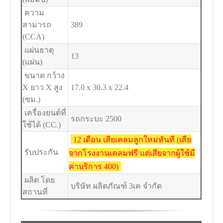
ความ
สามารถ
389
(CCA)
แผ่นธาตุ
13
(แผ่น)
ขนาด กว้าง
X ยาว X สูง
17.0 x 30.3 x 22.4
(ซม.)
เครื่องยนต์ที่
รถกระบะ 2500
ใช้ได้ (CC.)
12 เดือน เสียเคลมลูกใหม่ทันที (เสีย
รับประกัน
จากโรงงานเคลมฟรี แต่เสียจากผู้ใช้มี
ค่าบริการ 400)
ผลิต โดย
บริษัท ผลิตภัณฑ์ 3เค จำกัด
สถานที่