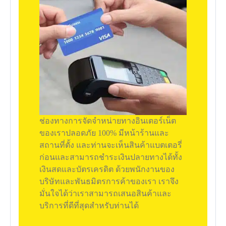
ช่องทางการจัดจำหน่ายทางอินเตอร์เน็ต
ของเราปลอดภัย 100% มีหน้าร้านและ
สถานที่ตั้ง และท่านจะเห็นสินค้าแบตเตอรี่
ก่อนและสามารถชำระเงินปลายทางได้ทั้ง
เงินสดและบัตรเครดิต ด้วยพนักงานของ
บริษัทและพันธมิตรการค้าของเรา เราจึง
มั่นใจได้ว่าเราสามารถเสนอสินค้าและ
บริการที่ดีที่สุดสำหรับท่านได้