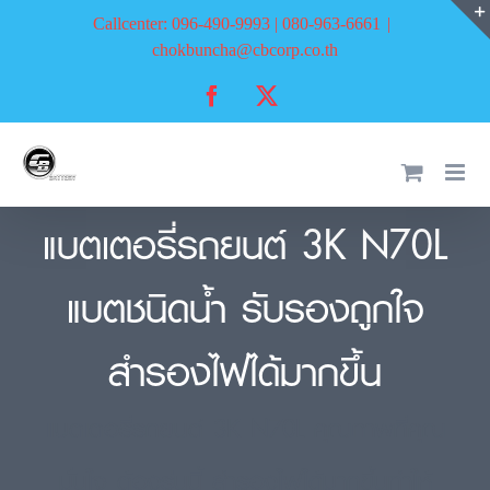
Skip
Callcenter: 096-490-9993 | 080-963-6661
|
to
chokbuncha@cbcorp.co.th
content
Facebook
X
แบตเตอรี่รถยนต์ 3K N70L
แบตชนิดน้ำ รับรองถูกใจ
สำรองไฟได้มากขึ้น
แบตเตอรี่รถยนต์ 3K N70L คุณภาพที่คุณ
มั่นใจ ต้องรุ่นนี้ สำรองไฟได้มากขึ้นทำให้