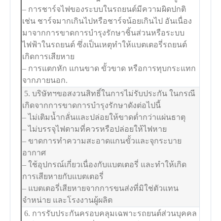
– การชาร์จไฟของระบบในรถยนต์มีความผิดปกติ
เช่น ชาร์จมากเกินไปหรือชาร์จน้อยเกินไป อันเนื่อง
มาจากการขาดการบำรุงรักษาชิ้นส่วนหรือระบบ
ไฟฟ้าในรถยนต์ ซึ่งเป็นเหตุทำให้แบตเตอรี่รถยนต์
เกิดการเสียหาย
– การแตกหัก แกนขาด ขั้วขาด หรือการทุบกระแทก
จากภายนอก.
5. บริษัทฯขอสงวนสิทธิ์ในการไม่รับประกัน ในกรณี
เกิดจากการขาดการบำรุงรักษาดังต่อไปนี้
– ไม่เติมน้ำกลั่นและปล่อยให้ขาดต่ำกว่าแผ่นธาตุ
– ไม่บรรจุไฟตามที่ควรหรือปล่อยให้ไฟหาย
– ขาดการทำความสะอาดแกนขั้วและจุกระบาย
อากาศ
– ใช้อุปกรณ์เกี่ยวเนื่องกับแบตเตอรี่ และทำให้เกิด
การเสียหายกับแบตเตอรี่
– แบตเตอรี่เสียหายจากการขนส่งที่มิใช่ตัวแทน
จำหน่าย และโรงงานผู้ผลิต
6. การรับประกันครอบคลุมเฉพาะรถยนต์ส่วนบุคคล