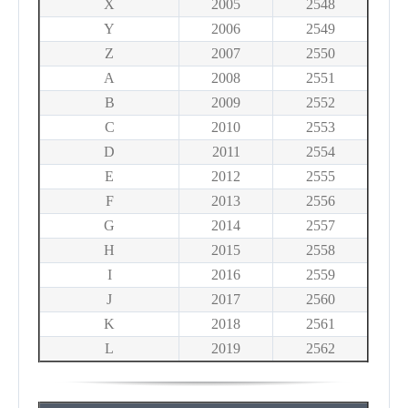
X
2005
2548
Y
2006
2549
Z
2007
2550
A
2008
2551
B
2009
2552
C
2010
2553
D
2011
2554
E
2012
2555
F
2013
2556
G
2014
2557
H
2015
2558
I
2016
2559
J
2017
2560
K
2018
2561
L
2019
2562