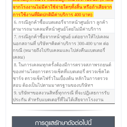
จากโรงงานไม่มีค่าใช้จ่ายใดๆทั้งสิ้น หรือถ้าเสียจาก
การใช้งานที่ผิดปกติมีค่าบริการ 400 บาท)
6. กรณีลูกค้าซื้อแบตเตอรี่จากหน้าศูนย์เรา ลูกค้า
สามารถมาเคลมที่หน้าศูนย์โดยไม่มีค่าบริการ
7. กรณีลูกค้าซื้อจากหน้าศูนย์ แต่อยากให้ไปเคลม
นอกสถานที่ บริษัทฯคิดค่าบริการ 300-400 บาท ต่อ
กรณี (หมายถึงไปรับเคลมและไปส่งคืนแบตเตอรี่
เคลม)
8. ในการเคลมทุกครั้งต้องมีการตรวจสภาพรถยนต์
ของท่านโดยการตรวจเช็คที่แบตเตอรี่ ตรวจเช็คได
ชาร์จ ตรวจเช็คไฟรั่วในเบื้องต้น หลักในการตรวจ
สอบ ต้องเป็นไปตามมาตรฐานของบริษัทฯ
9. บริษัทฯขอสงวนสิทธิ์ทุกกรณี ที่จะปฎิเสธการรับ
ประกัน สำหรับแบตเตอรี่ที่ไม่ได้เสียจากโรงงาน
การดูแลรักษาดังต่อไปนี้