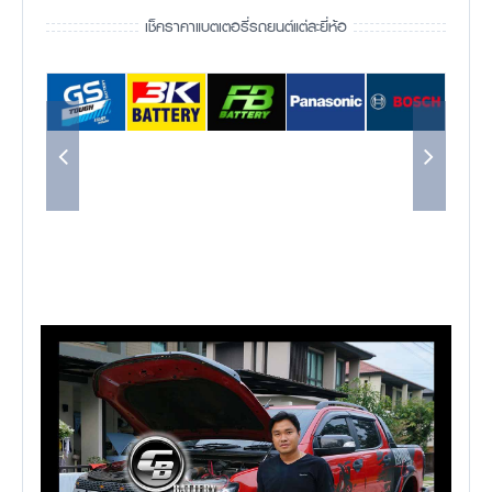
เช็คราคาแบตเตอรี่รถยนต์แต่ละยี่ห้อ