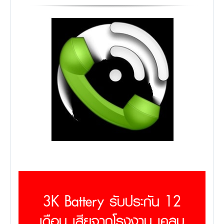
3K Battery รับประกัน 12
เดือน เสียจากโรงงาน เคลม