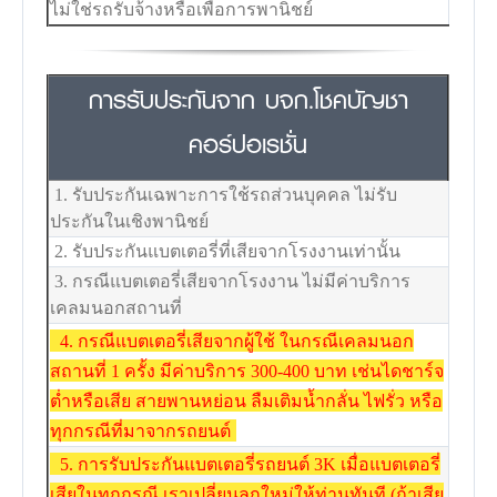
ไม่ใช่รถรับจ้างหรือเพื่อการพานิชย์
การรับประกันจาก บจก.โชคบัญชา
คอร์ปอเรชั่น
1. รับประกันเฉพาะการใช้รถส่วนบุคคล ไม่รับ
ประกันในเชิงพานิชย์
2. รับประกันแบตเตอรี่ที่เสียจากโรงงานเท่านั้น
3. กรณีแบตเตอรี่เสียจากโรงงาน ไม่มีค่าบริการ
เคลมนอกสถานที่
4. กรณีแบตเตอรี่เสียจากผู้ใช้ ในกรณีเคลมนอก
สถานที่ 1 ครั้ง มีค่าบริการ 300-400 บาท เช่นไดชาร์จ
ต่ำหรือเสีย สายพานหย่อน ลืมเติมน้ำกลั่น ไฟรั่ว หรือ
ทุกกรณีที่มาจากรถยนต์
5. การรับประกันแบตเตอรี่รถยนต์ 3K เมื่อแบตเตอรี่
เสียในทุกกรณี เราเปลี่ยนลูกใหม่ให้ท่านทันที (ถ้าเสีย