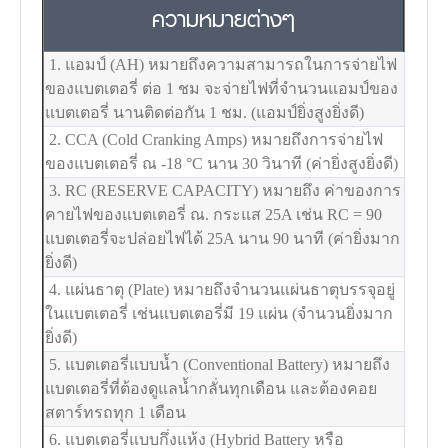
ความหมายต่างๆ
1. แอมป์ (AH) หมายถึงความสามารถในการจ่ายไฟ
ของแบตเตอรี่ ต่อ 1 ชม จะจ่ายไฟที่จำนวนแอมป์ของ
แบตเตอรี่ นานติดต่อกัน 1 ชม. (แอมป์ยิ่งสูงยิ่งดี)
2. CCA (Cold Cranking Amps) หมายถึงการจ่ายไฟ
ของแบตเตอรี่ ณ -18
°C
นาน 30 วินาที (ค่ายิ่งสูงยิ่งดี)
3. RC (RESERVE CAPACITY) หมายถึง ค่าของการ
คายไฟของแบตเตอรี่ ณ. กระแส 25A เช่น RC = 90
แบตเตอรี่จะปล่อยไฟได้ 25A นาน 90 นาที (ค่ายิ่งมาก
ยิ่งดี)
4. แผ่นธาตุ (Plate) หมายถึงจำนวนแผ่นธาตุบรรจุอยู่
ในแบตเตอรี่ เช่นแบตเตอรี่มี 19 แผ่น (จำนวนยิ่งมาก
ยิ่งดี)
5. แบตเตอรี่แบบน้ำ (Conventional Battery) หมายถึง
แบตเตอรี่ที่ต้องดูแลน้ำกลั่นทุกเดือน และต้องคอย
สตาร์ทรถทุก 1 เดือน
6. แบตเตอรี่แบบกึ่งแห้ง (Hybrid Battery หรือ