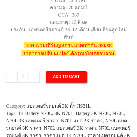
กระแส : 12 โวลต์
ความจุ : 70 แอมป์
CCA : 389
แผ่นธาตุ : 13 Plate
ประกัน : แบตเตอรี่รถยนต์ 3K 12 เดือน เสียเปลี่ยนลูกใหม่
ทันที
ราคารวมเทิร์นลูกเก่าขนาดเท่ากัน กxยxส
ราคาอาจเปลี่ยนแปลงได้กรุณาโทรสอบถาม
ADD TO CART
แบตเตอรี่
รถยนต์
3K
N70L
Category:
แบตเตอรี่รถยนต์ 3K น้ำ JIS31L
quantity
Tags:
3K Battery N70L
,
3K N70L
,
Battery 3K N70L
,
N70L
,
N70L 3K แบตเตอรี่ ราคา
,
N70L แบต 3K ราคา
,
N70L แบต
รถยนต์ 3K ราคา
,
N70L แบตเตอรี่ 3K ราคา
,
N70L แบตเตอรี่
รถยนต์ 3K ราคา
,
ราคาแบต 3K N70L
,
ราคาแบตรถยนต์ 3K