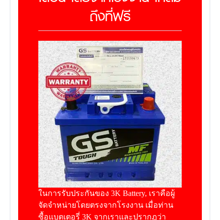
ถึงที่ฟรี
ในการรับประกันของ 3K Battery, เราคือผู้
จัดจำหน่ายโดยตรงจากโรงงาน เมื่อท่าน
ซื้อแบตเตอรี่ 3K จากเราและปรากฎว่า