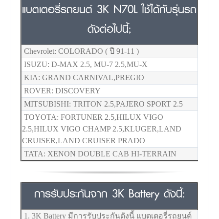
แบตเตอรี่รถยนต์ 3K N70L ใช้ได้กับรุ่นรถ
ดังต่อไปนี้;
Chevrolet: COLORADO ( ปี 91-11 )
ISUZU: D-MAX 2.5, MU-7 2.5,MU-X
KIA: GRAND CARNIVAL,PREGIO
ROVER: DISCOVERY
MITSUBISHI: TRITON 2.5,PAJERO SPORT 2.5
TOYOTA: FORTUNER 2.5,HILUX VIGO
2.5,HILUX VIGO CHAMP 2.5,KLUGER,LAND
CRUISER,LAND CRUISER PRADO
TATA: XENON DOUBLE CAB HI-TERRAIN
การรับประกันจาก 3K Battery ดังนี้:
1. 3K Battery มีการรับประกันดังนี้ แบตเตอรี่รถยนต์