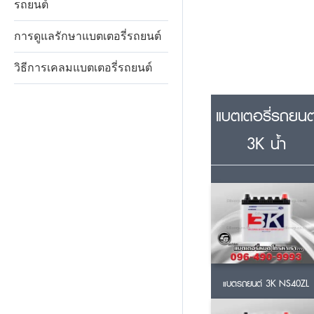
รถยนต์
การดูแลรักษาแบตเตอรี่รถยนต์
วิธีการเคลมแบตเตอรี่รถยนต์
แบตเตอรี่รถยนต
3K น้ำ
แบตรถยนต์ 3K NS40ZL