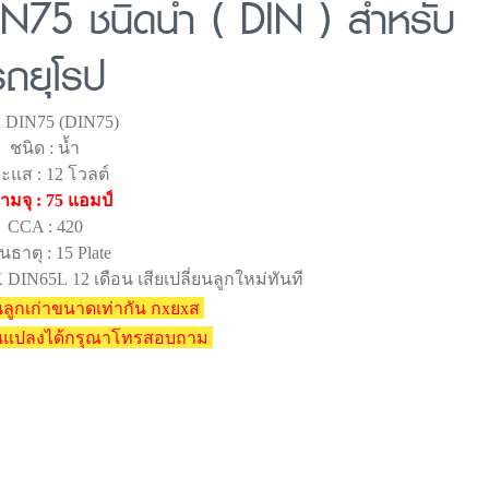
IN75
ชนิดน้ำ ( DIN ) สำหรับ
รถยุโรป
น : DIN75 (DIN75)
ชนิด : น้ำ
ะแส : 12 โวลต์
ามจุ : 75 แอมป์
CCA : 420
นธาตุ : 15 Plate
3K DIN65L
12 เดือน เสียเปลี่ยนลูกใหม่ทันที
ลูกเก่าขนาดเท่ากัน กxยxส
ยนแปลงได้กรุณาโทรสอบถาม