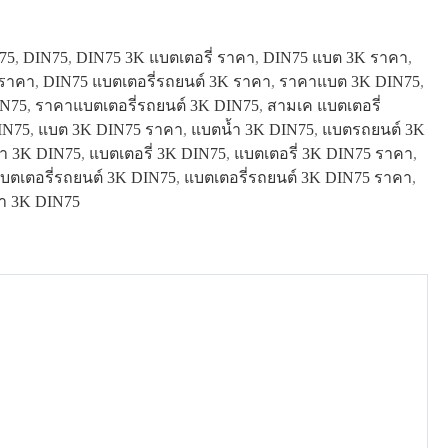
N75
,
DIN75
,
DIN75 3K แบตเตอรี่ ราคา
,
DIN75 แบต 3K ราคา
,
 ราคา
,
DIN75 แบตเตอรี่รถยนต์ 3K ราคา
,
ราคาแบต 3K DIN75
,
IN75
,
ราคาแบตเตอรี่รถยนต์ 3K DIN75
,
สามเค แบตเตอรี่
IN75
,
แบต 3K DIN75 ราคา
,
แบตน้ำ 3K DIN75
,
แบตรถยนต์ 3K
ำ 3K DIN75
,
แบตเตอรี่ 3K DIN75
,
แบตเตอรี่ 3K DIN75 ราคา
,
บตเตอรี่รถยนต์ 3K DIN75
,
แบตเตอรี่รถยนต์ 3K DIN75 ราคา
,
้ำ 3K DIN75