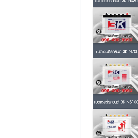
แบตเตอรี่รถยนต์ 3K NS80
แบตเตอรี่รถยนต์ 3K N70L
แบตเตอรี่รถยนต์ 3K NS10