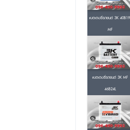
แบตเตอรี่รถยนต์ 3K 40B19
MF
แบตเตอรี่รถยนต์ 3K MF
46B24L