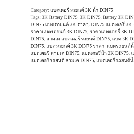
DIN75
Category:
แบตเตอรี่รถยนต์ 3K น้ำ DIN75
quantity
Tags:
3K Battery DIN75
,
3K DIN75
,
Battery 3K DI
DIN75 แบตรถยนต์ 3K ราคา
,
DIN75 แบตเตอรี่ 3K
ราคาแบตรถยนต์ 3K DIN75
,
ราคาแบตเตอรี่ 3K D
DIN75
,
สามเค แบตเตอรี่รถยนต์ DIN75
,
แบต 3K D
DIN75
,
แบตรถยนต์ 3K DIN75 ราคา
,
แบตรถยนต์น้
แบตเตอรี่ สามเค DIN75
,
แบตเตอรี่น้ำ 3K DIN75
,
แ
แบตเตอรี่รถยนต์ สามเค DIN75
,
แบตเตอรี่รถยนต์น