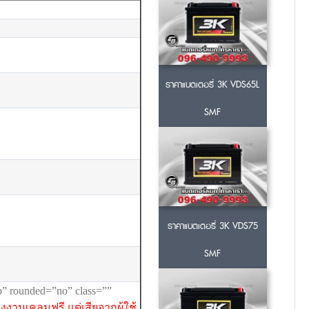
ราคาแบตเตอรี่ 3K VDS65L
SMF
ราคาแบตเตอรี่ 3K VDS75
SMF
3b” rounded=”no” class=””
รงงานเคลมฟรี แต่เสียจากผู้ใช้