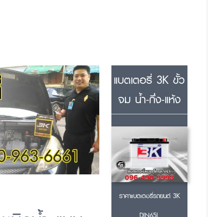
แบตเตอรี่ 3K ขั้ว
จม น้ำ-กึ่ง-แห้ง
ราคาแบตเตอรี่รถยนต์ 3K
DIN65L