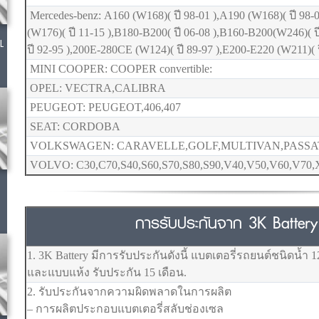
Mercedes-benz: A160 (W168)( ปี 98-01 ),A190 (W168)( ปี 98
(W176)( ปี 11-15 ),B180-B200( ปี 06-08 ),B160-B200(W246)( ป
L
ปี 92-95 ),200E-280CE (W124)( ปี 89-97 ),E200-E220 (W211)(
MINI COOPER: COOPER convertible:
OPEL: VECTRA,CALIBRA
PEUGEOT: PEUGEOT,406,407
SEAT: CORDOBA
VOLKSWAGEN: CARAVELLE,GOLF,MULTIVAN,PASSA
VOLVO: C30,C70,S40,S60,S70,S80,S90,V40,V50,V60,V70,X
การรับประกันจาก 3K Battery ด
1. 3K Battery มีการรับประกันดังนี้ แบตเตอรี่รถยนต์ชนิดน้ำ 1
และแบบแห้ง รับประกัน 15 เดือน.
2. รับประกันจากความผิดพลาดในการผลิต
– การผลิตประกอบแบตเตอรี่สลับช่องเซล