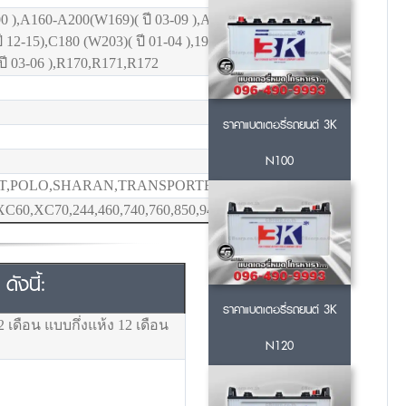
-00 ),A160-A200(W169)( ปี 03-09 ),A180-A250
ี 12-15),C180 (W203)( ปี 01-04 ),190E (W201)(
 ปี 03-06 ),R170,R171,R172
ราคาแบตเตอรี่รถยนต์ 3K
N100
T,POLO,SHARAN,TRANSPORTER,VENTO
C60,XC70,244,460,740,760,850,940,960
ังนี้:
ราคาแบตเตอรี่รถยนต์ 3K
2 เดือน แบบกึ่งแห้ง 12 เดือน
N120