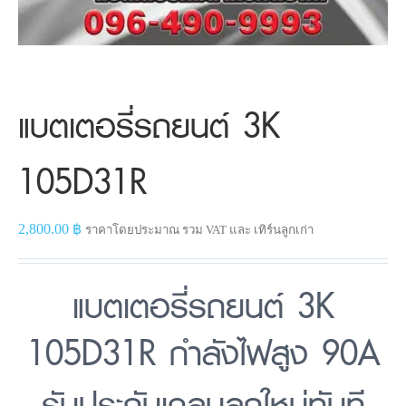
แบตเตอรี่รถยนต์ 3K
105D31R
2,800.00
฿
ราคาโดยประมาณ รวม VAT และ เทิร์นลูกเก่า
แบตเตอรี่รถยนต์ 3K
105D31R กำลังไฟสูง 90A
รับประกันเคลมลูกใหม่ทันที