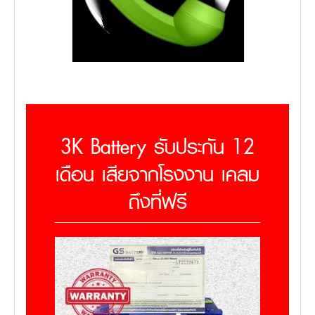
3K Battery รับประกัน 12
เดือน เสียจากโรงงาน เคลม
ถึงที่ฟรี