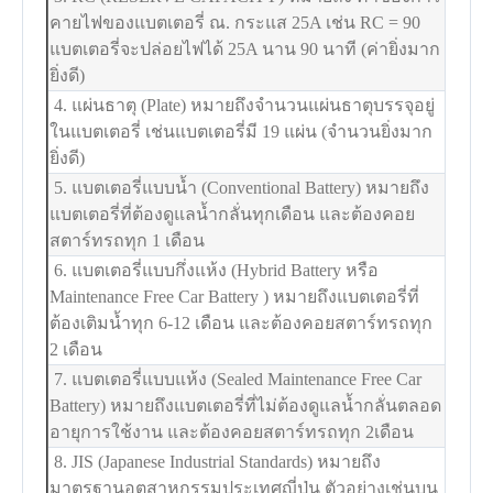
คายไฟของแบตเตอรี่ ณ. กระแส 25A เช่น RC = 90
แบตเตอรี่จะปล่อยไฟได้ 25A นาน 90 นาที (ค่ายิ่งมาก
ยิ่งดี)
4. แผ่นธาตุ (Plate) หมายถึงจำนวนแผ่นธาตุบรรจุอยู่
ในแบตเตอรี่ เช่นแบตเตอรี่มี 19 แผ่น (จำนวนยิ่งมาก
ยิ่งดี)
5. แบตเตอรี่แบบน้ำ (Conventional Battery) หมายถึง
แบตเตอรี่ที่ต้องดูแลน้ำกลั่นทุกเดือน และต้องคอย
สตาร์ทรถทุก 1 เดือน
6. แบตเตอรี่แบบกึ่งแห้ง (Hybrid Battery หรือ
Maintenance Free Car Battery ) หมายถึงแบตเตอรี่ที่
ต้องเติมน้ำทุก 6-12 เดือน และต้องคอยสตาร์ทรถทุก
2 เดือน
7. แบตเตอรี่แบบแห้ง (Sealed Maintenance Free Car
Battery) หมายถึงแบตเตอรี่ที่ไม่ต้องดูแลน้ำกลั่นตลอด
อายุการใช้งาน และต้องคอยสตาร์ทรถทุก 2เดือน
8. JIS (Japanese Industrial Standards) หมายถึง
มาตรฐานอุตสาหกรรมประเทศญี่ปุ่น ตัวอย่างเช่นบน