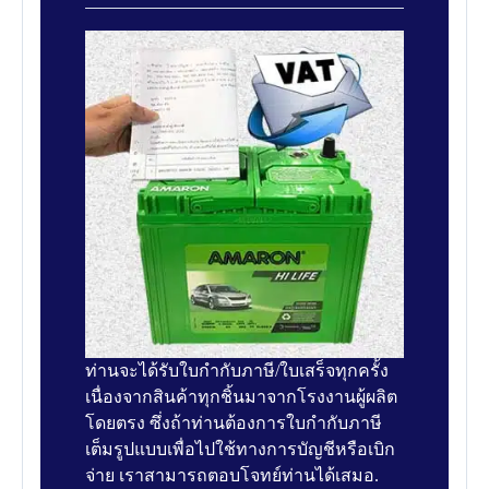
ท่านจะได้รับใบกำกับภาษี/ใบเสร็จทุกครั้ง
เนื่องจากสินค้าทุกชิ้นมาจากโรงงานผู้ผลิต
โดยตรง ซึ่งถ้าท่านต้องการใบกำกับภาษี
เต็มรูปแบบเพื่อไปใช้ทางการบัญชีหรือเบิก
จ่าย เราสามารถตอบโจทย์ท่านได้เสมอ.