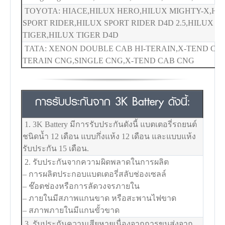
TOYOTA: HIACE,HILUX HERO,HILUX MIGHTY-X,HI
SPORT RIDER,HILUX SPORT RIDER D4D 2.5,HILUX
TIGER,HILUX TIGER D4D
TATA: XENON DOUBLE CAB HI-TERAIN,X-TEND CAB
TERAIN CNG,SINGLE CNG,X-TEND CAB CNG
การรับประกันจาก 3K Battery ดังนี้:
1. 3K Battery มีการรับประกันดังนี้ แบตเตอรี่รถยนต์
ชนิดน้ำ 12 เดือน แบบกึ่งแห้ง 12 เดือน และแบบแห้ง
รับประกัน 15 เดือน.
2. รับประกันจากความผิดพลาดในการผลิต
– การผลิตประกอบแบตเตอรี่สลับช่องเซลล์
– ช๊อตช่องหรือการลัดวงจรภายใน
– ภายในมีสภาพแกนขาด หรือสะพานไฟขาด
– สภาพภายในมีแกนขั้วขาด
3. รับประกันความเสียหายเนื่องจากการขนส่งจาก