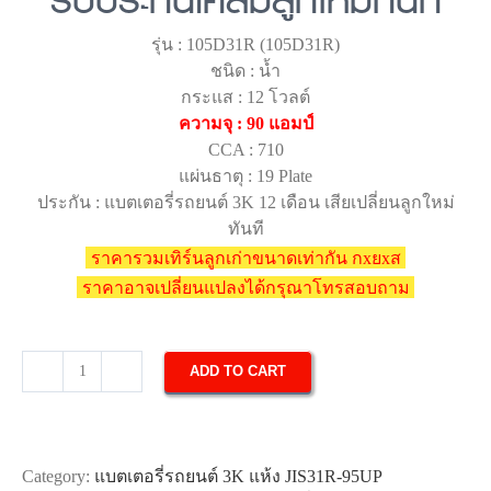
รุ่น : 105D31R (105D31R)
ชนิด : น้ำ
กระแส : 12 โวลต์
ความจุ : 90 แอมป์
CCA : 710
แผ่นธาตุ : 19 Plate
ประกัน : แบตเตอรี่รถยนต์ 3K 12 เดือน เสียเปลี่ยนลูกใหม่
ทันที
ราคารวมเทิร์นลูกเก่าขนาดเท่ากัน กxยxส
ราคาอาจเปลี่ยนแปลงได้กรุณาโทรสอบถาม
ADD TO CART
แบตเตอรี่
รถยนต์
3K
105D31R
Category:
แบตเตอรี่รถยนต์ 3K แห้ง JIS31R-95UP
quantity