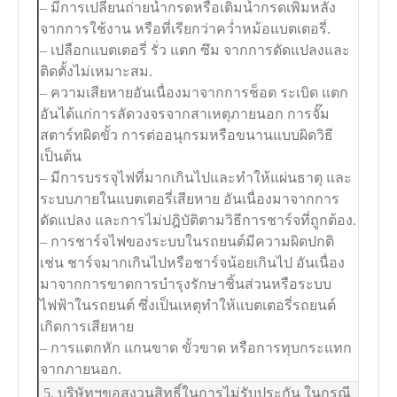
– มีการเปลี่ยนถ่ายน้ำกรดหรือเติมน้ำกรดเพิ่มหลัง
จากการใช้งาน หรือที่เรียกว่าคว่ำหม้อแบตเตอรี่.
– เปลือกแบตเตอรี่ รั่ว แตก ซึม จากการดัดแปลงและ
ติดตั้งไม่เหมาะสม.
– ความเสียหายอันเนื่องมาจากการช็อต ระเบิด แตก
อันได้แก่การลัดวงจรจากสาเหตุภายนอก การจั๊ม
สตาร์ทผิดขั้ว การต่ออนุกรมหรือขนานแบบผิดวิธี
เป็นต้น
– มีการบรรจุไฟที่มากเกินไปและทำให้แผ่นธาตุ และ
ระบบภายในแบตเตอรี่เสียหาย อันเนื่องมาจากการ
ดัดแปลง และการไม่ปฎิบัติตามวิธีการชาร์จที่ถูกต้อง.
– การชาร์จไฟของระบบในรถยนต์มีความผิดปกติ
เช่น ชาร์จมากเกินไปหรือชาร์จน้อยเกินไป อันเนื่อง
มาจากการขาดการบำรุงรักษาชิ้นส่วนหรือระบบ
ไฟฟ้าในรถยนต์ ซึ่งเป็นเหตุทำให้แบตเตอรี่รถยนต์
เกิดการเสียหาย
– การแตกหัก แกนขาด ขั้วขาด หรือการทุบกระแทก
จากภายนอก.
5. บริษัทฯขอสงวนสิทธิ์ในการไม่รับประกัน ในกรณี