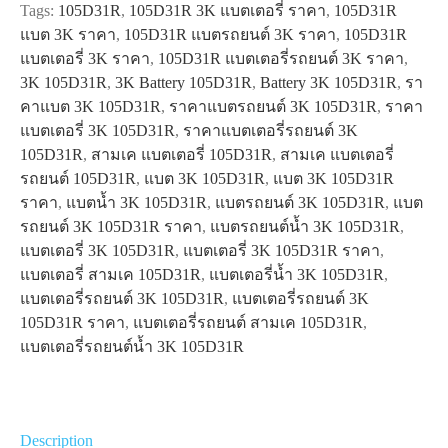
Tags:
105D31R
,
105D31R 3K แบตเตอรี่ ราคา
,
105D31R
แบต 3K ราคา
,
105D31R แบตรถยนต์ 3K ราคา
,
105D31R
แบตเตอรี่ 3K ราคา
,
105D31R แบตเตอรี่รถยนต์ 3K ราคา
,
3K 105D31R
,
3K Battery 105D31R
,
Battery 3K 105D31R
,
รา
คาแบต 3K 105D31R
,
ราคาแบตรถยนต์ 3K 105D31R
,
ราคา
แบตเตอรี่ 3K 105D31R
,
ราคาแบตเตอรี่รถยนต์ 3K
105D31R
,
สามเค แบตเตอรี่ 105D31R
,
สามเค แบตเตอรี่
รถยนต์ 105D31R
,
แบต 3K 105D31R
,
แบต 3K 105D31R
ราคา
,
แบตน้ำ 3K 105D31R
,
แบตรถยนต์ 3K 105D31R
,
แบต
รถยนต์ 3K 105D31R ราคา
,
แบตรถยนต์น้ำ 3K 105D31R
,
แบตเตอรี่ 3K 105D31R
,
แบตเตอรี่ 3K 105D31R ราคา
,
แบตเตอรี่ สามเค 105D31R
,
แบตเตอรี่น้ำ 3K 105D31R
,
แบตเตอรี่รถยนต์ 3K 105D31R
,
แบตเตอรี่รถยนต์ 3K
105D31R ราคา
,
แบตเตอรี่รถยนต์ สามเค 105D31R
,
แบตเตอรี่รถยนต์น้ำ 3K 105D31R
Description