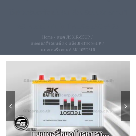
ใช้แล้วต้องติดใจแน่นอน ส่งเปลี่ยนนอกสถานที่
ฟรี รวดเร็ว ทันใจ โทร.096-490-9993
Home
แบต JIS31R-95UP
แบตเตอรี่รถยนต์ 3K แห้ง JIS31R-95UP
แบตเตอรี่รถยนต์ 3K 105D31R

