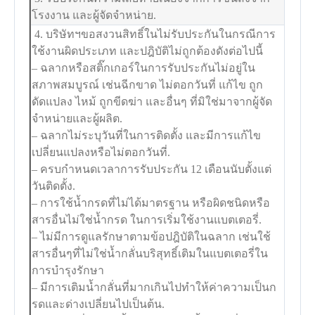
โรงงาน และผู้จัดจำหน่าย.
4. บริษัทฯขอสงวนสิทธิ์ในไม่รับประกันในกรณีการ
ใช้งานผิดประเภท และปฎิบัติไม่ถูกต้องดังต่อไปนี้
– ฉลากหรือสติ๊กเกอร์ในการรับประกันไม่อยู่ใน
สภาพสมบูรณ์ เช่นฉีกขาด ไม่ตอกวันที่ แก้ไข ถูก
ดัดแปลง ไหม้ ถูกขีดฆ่า และอื่นๆ ที่มิใช่มาจากผู้จัด
จำหน่ายและผู้ผลิต.
– ฉลากไม่ระบุวันที่ในการติดตั้ง และมีการแก้ไข
เปลี่ยนแปลงหรือไม่ตอกวันที่.
– ครบกำหนดเวลาการรับประกัน 12 เดือนนับตั้งแต่
วันติดตั้ง.
– การใช้น้ำกรดที่ไม่ได้มาตรฐาน หรือผิดชนิดหรือ
สารอื่นไม่ใช่น้ำกรด ในการเริ่มใช้งานแบตเตอรี่.
– ไม่มีการดูแลรักษาตามข้อปฎิบัติในฉลาก เช่นใช้
สารอื่นๆที่ไม่ใช่น้ำกลั่นบริสุทธิ์เติมในแบตเตอรี่ใน
การบำรุงรักษา
– มีการเติมน้ำกลั่นที่มากเกินไปทำให้ค่าความเป็นก
รดและด่างเปลี่ยนไปเป็นต้น.