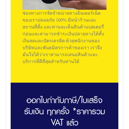
ช่องทางการจัดจำหน่ายทางอินเตอร์เน็ต
ของเราปลอดภัย 100% มีหน้าร้านและ
สถานที่ตั้ง และท่านจะเห็นสินค้าแบตเตอรี่
ก่อนและสามารถชำระเงินปลายทางได้ทั้ง
เงินสดและบัตรเครดิต ด้วยพนักงานของ
บริษัทและพันธมิตรการค้าของเรา เราจึง
มั่นใจได้ว่าเราสามารถเสนอสินค้าและ
บริการที่ดีที่สุดสำหรับท่านได้
ออกใบกำกับภาษี/ใบเสร็จ
รับเงิน ทุกครั้ง *ราคารวม
VAT แล้ว