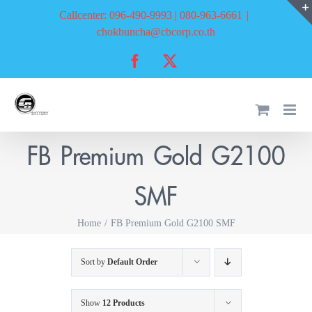
Skip
Callcenter: 096-490-9993 | 080-963-6661
|
to
chokbuncha@cbcorp.co.th
content
Facebook
X
FB Premium Gold G2100
SMF
Home
FB Premium Gold G2100 SMF
Sort by
Default Order
Show
12 Products