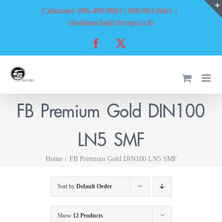
Skip
Callcenter: 096-490-9993 | 080-963-6661
|
to
chokbuncha@cbcorp.co.th
content
Facebook
X
FB Premium Gold DIN100
LN5 SMF
Home
FB Premium Gold DIN100 LN5 SMF
Sort by
Default Order
Show
12 Products