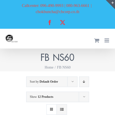
Skip
Callcenter: 096-490-9993 | 080-963-6661
|
to
chokbuncha@cbcorp.co.th
content
Facebook
X
FB NS60
Home
FB NS60
Sort by
Default Order
Show
12 Products